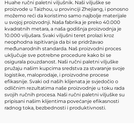
Huahe ručni paletni viljušnik. Naši viljuške se
proizvode u Taizhou, u provinciji Zhejiang, i ponosno
možemo reći da koristimo samo najbolje materijale
u svojoj proizvodnji. Naša fabrika je preko 40.000
kvadratnih metara, a naša godišnja proizvodnja je
10.000 viljušara. Svaki viljušni teret prolazi kroz
neophodna ispitivanja da bi se pridržavao
međunarodnih standarda. Naš proizvodni proces
uključuje sve potrebne procedure kako bi se
osigurala pouzdanost. Naši ručni paletni viljuške
pružaju našim kupcima sredstva za stvaranje svoje
logistike, maloprodaje, i proizvodne procese
efikasnije. Svaki od naših klijenata je svjedočio o
odličnim rezultatima naše proizvodnje u toku rada
svojih ručnih procesa. Naši ručni paletni viljuške su
pripisani našim klijentima povećanje efikasnosti
radnog toka, bezbednosti i produktivnosti.