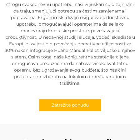
strogu svakodnevnu upotrebu, naši viljuškari su dizajnirani
da traju, smanjujući potrebu za čestim zamjenama i
popravama. Ergonomski dizajn osigurava jednostavnu
upotrebu, omogućavajući operaterima da se lako
manevriraju kroz uske prostore, povećavajući
produktivnost. U nedavnoj studiji slučaja, vodeći skladište u
Evropi je izvijestio o povećanju operativne efikasnosti za
30% nakon integracije Huahe Manual Pallet viljuške u njihov
sistem. Osim toga, naša konkurentna strategija cijena
omogućava preduzećima da nabave visokokvalitetnu
opremu bez ugrožavanja svog budžeta, što nas čini
preferiranim izborom na lokalnim i međunarodnim
tržištima.
Zatražite ponudu