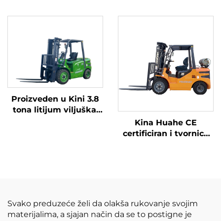
visokokvalitetnim
izbalansirana
japanskim ISUZU
litijumska baterija,
motorom
napravljena u Kini, je
razumno cijenjena.
Proizveden u Kini 3.8
tona litijum viljuška,
Velika performanse i
Kina Huahe CE
pristupačne cijene
certificiran i tvornica
direktna prodaja od
3,5 tona lpg viljuškara
Svako preduzeće želi da olakša rukovanje svojim
materijalima, a sjajan način da se to postigne je