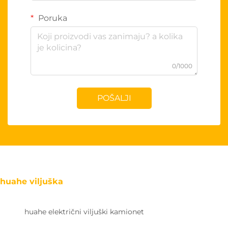
Poruka
0/1000
POŠALJI
huahe viljuška
huahe električni viljuški kamionet