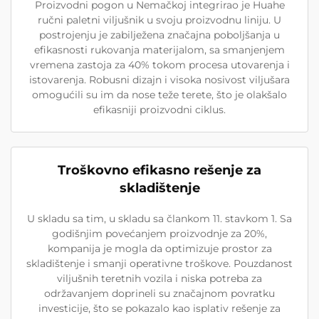
Proizvodni pogon u Nemačkoj integrirao je Huahe
ručni paletni viljušnik u svoju proizvodnu liniju. U
postrojenju je zabilježena značajna poboljšanja u
efikasnosti rukovanja materijalom, sa smanjenjem
vremena zastoja za 40% tokom procesa utovarenja i
istovarenja. Robusni dizajn i visoka nosivost viljušara
omogućili su im da nose teže terete, što je olakšalo
efikasniji proizvodni ciklus.
Troškovno efikasno rešenje za
skladištenje
U skladu sa tim, u skladu sa člankom 11. stavkom 1. Sa
godišnjim povećanjem proizvodnje za 20%,
kompanija je mogla da optimizuje prostor za
skladištenje i smanji operativne troškove. Pouzdanost
viljušnih teretnih vozila i niska potreba za
održavanjem doprineli su značajnom povratku
investicije, što se pokazalo kao isplativ rešenje za