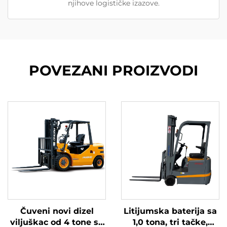
njihove logističke izazove.
POVEZANI PROIZVODI
Čuveni novi dizel
Litijumska baterija sa
viljuškac od 4 tone sa
1,0 tona, tri tačke,