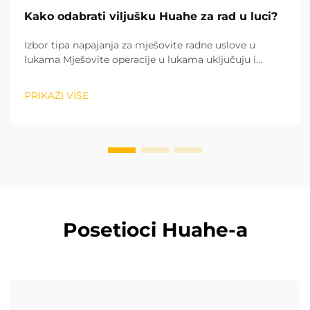
Kako odabrati viljušku Huahe za rad u luci?
Izbor tipa napajanja za mješovite radne uslove u
lukama Mješovite operacije u lukama uključuju i
sortiranje tereta u zatvorenim skladištima, kao i
utovar i istovar tereta na otvorenom dvorištu. To čini
PRIKAŽI VIŠE
tip snage prvim faktorom prilikom izbora viljuškara....
Posetioci Huahe-a