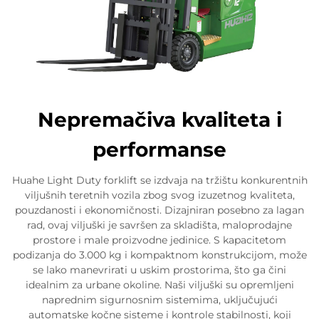
Nepremačiva kvaliteta i
performanse
Huahe Light Duty forklift se izdvaja na tržištu konkurentnih
viljušnih teretnih vozila zbog svog izuzetnog kvaliteta,
pouzdanosti i ekonomičnosti. Dizajniran posebno za lagan
rad, ovaj viljuški je savršen za skladišta, maloprodajne
prostore i male proizvodne jedinice. S kapacitetom
podizanja do 3.000 kg i kompaktnom konstrukcijom, može
se lako manevrirati u uskim prostorima, što ga čini
idealnim za urbane okoline. Naši viljuški su opremljeni
naprednim sigurnosnim sistemima, uključujući
automatske kočne sisteme i kontrole stabilnosti, koji