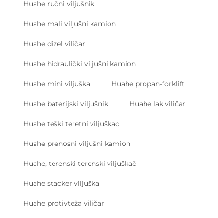
Huahe ručni viljušnik
Huahe mali viljušni kamion
Huahe dizel viličar
Huahe hidraulički viljušni kamion
Huahe mini viljuška
Huahe propan-forklift
Huahe baterijski viljušnik
Huahe lak viličar
Huahe teški teretni viljuškac
Huahe prenosni viljušni kamion
Huahe, terenski terenski viljuškač
Huahe stacker viljuška
Huahe protivteža viličar