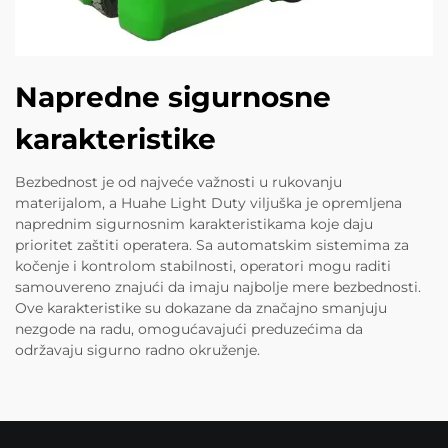
Napredne sigurnosne
karakteristike
Bezbednost je od najveće važnosti u rukovanju
materijalom, a Huahe Light Duty viljuška je opremljena
naprednim sigurnosnim karakteristikama koje daju
prioritet zaštiti operatera. Sa automatskim sistemima za
kočenje i kontrolom stabilnosti, operatori mogu raditi
samouvereno znajući da imaju najbolje mere bezbednosti.
Ove karakteristike su dokazane da značajno smanjuju
nezgode na radu, omogućavajući preduzećima da
održavaju sigurno radno okruženje.