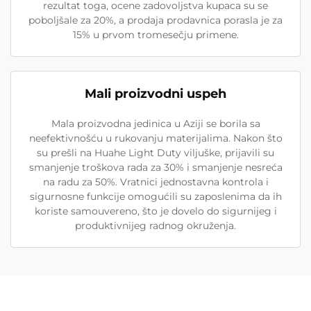
rezultat toga, ocene zadovoljstva kupaca su se
poboljšale za 20%, a prodaja prodavnica porasla je za
15% u prvom tromesečju primene.
Mali proizvodni uspeh
Mala proizvodna jedinica u Aziji se borila sa
neefektivnošću u rukovanju materijalima. Nakon što
su prešli na Huahe Light Duty viljuške, prijavili su
smanjenje troškova rada za 30% i smanjenje nesreća
na radu za 50%. Vratnici jednostavna kontrola i
sigurnosne funkcije omogućili su zaposlenima da ih
koriste samouvereno, što je dovelo do sigurnijeg i
produktivnijeg radnog okruženja.