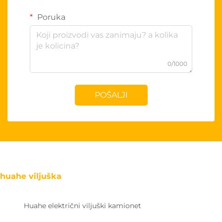
Poruka
0/1000
POŠALJI
huahe viljuška
Huahe električni viljuški kamionet