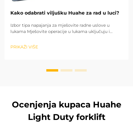
Kako odabrati viljušku Huahe za rad u luci?
Izbor tipa napajanja za mješovite radne uslove u
lukama Mješovite operacije u lukama uključuju i
sortiranje tereta u zatvorenim skladištima, kao i
utovar i istovar tereta na otvorenom dvorištu. To čini
PRIKAŽI VIŠE
tip snage prvim faktorom prilikom izbora viljuškara....
Ocenjenja kupaca Huahe
Light Duty forklift