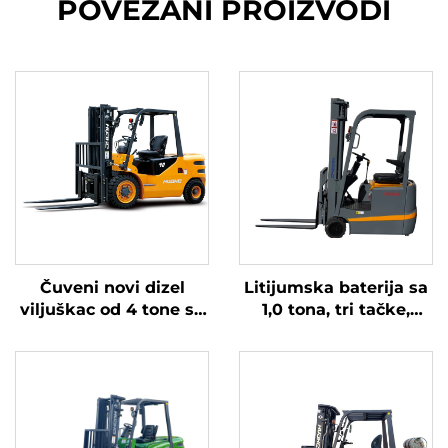
POVEZANI PROIZVODI
Čuveni novi dizel
Litijumska baterija sa
viljuškac od 4 tone sa
1,0 tona, tri tačke,
visokokvalitetnim
izbalansirana
japanskim ISUZU
litijumska baterija,
motorom
napravljena u Kini, je
razumno cijenjena.