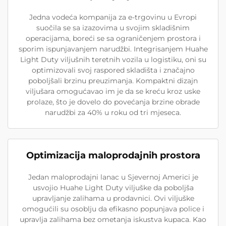
Jedna vodeća kompanija za e-trgovinu u Evropi
suočila se sa izazovima u svojim skladišnim
operacijama, boreći se sa ograničenjem prostora i
sporim ispunjavanjem narudžbi. Integrisanjem Huahe
Light Duty viljušnih teretnih vozila u logistiku, oni su
optimizovali svoj raspored skladišta i značajno
poboljšali brzinu preuzimanja. Kompaktni dizajn
viljušara omogućavao im je da se kreću kroz uske
prolaze, što je dovelo do povećanja brzine obrade
narudžbi za 40% u roku od tri mjeseca.
Optimizacija maloprodajnih prostora
Jedan maloprodajni lanac u Sjevernoj Americi je
usvojio Huahe Light Duty viljuške da poboljša
upravljanje zalihama u prodavnici. Ovi viljuške
omogućili su osoblju da efikasno popunjava police i
upravlja zalihama bez ometanja iskustva kupaca. Kao