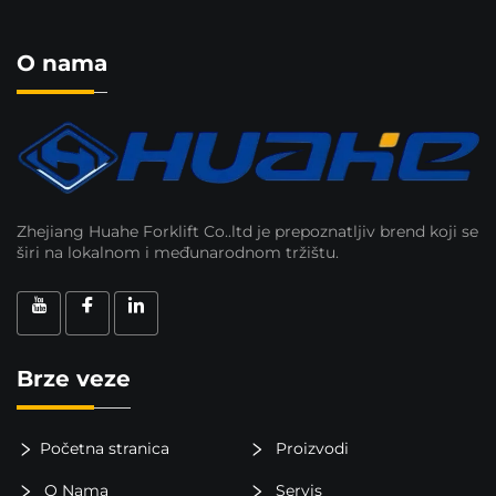
O nama
Zhejiang Huahe Forklift Co..ltd je prepoznatljiv brend koji se
širi na lokalnom i međunarodnom tržištu.
Brze veze
Početna stranica
Proizvodi
O Nama
Servis