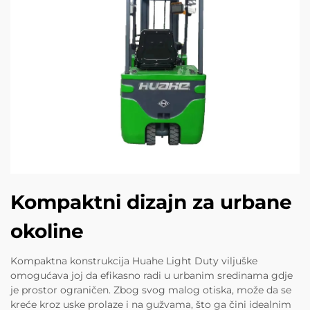
Kompaktni dizajn za urbane
okoline
Kompaktna konstrukcija Huahe Light Duty viljuške
omogućava joj da efikasno radi u urbanim sredinama gdje
je prostor ograničen. Zbog svog malog otiska, može da se
kreće kroz uske prolaze i na gužvama, što ga čini idealnim