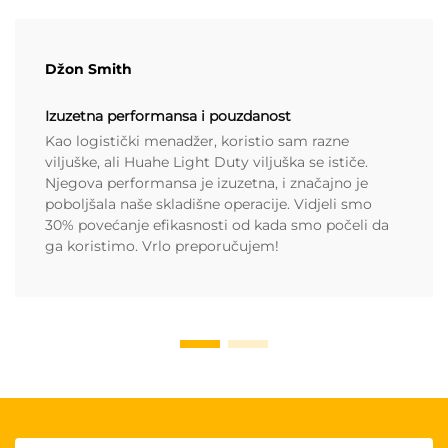
Džon Smith
Izuzetna performansa i pouzdanost
Kao logistički menadžer, koristio sam razne
viljuške, ali Huahe Light Duty viljuška se ističe.
Njegova performansa je izuzetna, i značajno je
poboljšala naše skladišne operacije. Vidjeli smo
30% povećanje efikasnosti od kada smo počeli da
ga koristimo. Vrlo preporučujem!