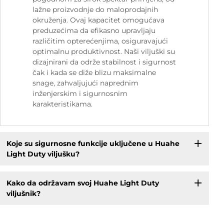
lažne proizvodnje do maloprodajnih
okruženja. Ovaj kapacitet omogućava
preduzećima da efikasno upravljaju
različitim opterećenjima, osiguravajući
optimalnu produktivnost. Naši viljuški su
dizajnirani da održe stabilnost i sigurnost
čak i kada se diže blizu maksimalne
snage, zahvaljujući naprednim
inženjerskim i sigurnosnim
karakteristikama.
Koje su sigurnosne funkcije uključene u Huahe
Light Duty viljušku?
Kako da održavam svoj Huahe Light Duty
viljušnik?