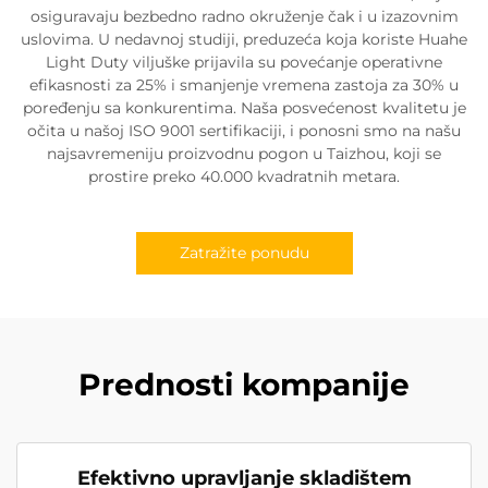
osiguravaju bezbedno radno okruženje čak i u izazovnim
uslovima. U nedavnoj studiji, preduzeća koja koriste Huahe
Light Duty viljuške prijavila su povećanje operativne
efikasnosti za 25% i smanjenje vremena zastoja za 30% u
poređenju sa konkurentima. Naša posvećenost kvalitetu je
očita u našoj ISO 9001 sertifikaciji, i ponosni smo na našu
najsavremeniju proizvodnu pogon u Taizhou, koji se
prostire preko 40.000 kvadratnih metara.
Zatražite ponudu
Prednosti kompanije
Efektivno upravljanje skladištem