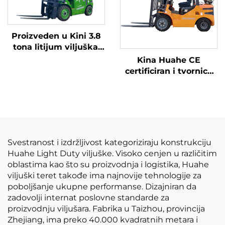
Proizveden u Kini 3.8
tona litijum viljuška,
Velika performanse i
Kina Huahe CE
pristupačne cijene
certificiran i tvornica
direktna prodaja od
3,5 tona lpg viljuškara
Svestranost i izdržljivost kategoriziraju konstrukciju
Huahe Light Duty viljuške. Visoko cenjen u različitim
oblastima kao što su proizvodnja i logistika, Huahe
viljuški teret takođe ima najnovije tehnologije za
poboljšanje ukupne performanse. Dizajniran da
zadovolji internat poslovne standarde za
proizvodnju viljušara. Fabrika u Taizhou, provincija
Zhejiang, ima preko 40.000 kvadratnih metara i