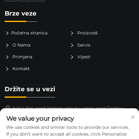
Brze veze
Početna stranica
Proizvodi
O Nama
Servis
Primjena
Vijesti
Kontakt
Držite se u vezi
Selo Libei, grad Jinqing, okrug Luqiao, grad Taizhou,
provincija Zhejiang, Kina
We value your privacy
15325652000
We use cookies and similar tools to provide our services.
If you don't want to accept all cookies, click Personalize
[email protected]