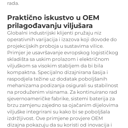
rada.
Praktično iskustvo u OEM
prilagođavanju viljušara
Globalni industrijski klijenti pružaju niz
operativnih varijacija i izazova koji dovode do
projekcijskih proboja u sustavima vilice.
Primjer je usavršavanje evropskog logističkog
skladišta sa uskim prolazom i električnom
viljuškom sa visokim stabljem da bi bila
kompaktna. Specijalno dizajnirana šasija i
raspodjela težine uz dodatak poboljšanih
mehanizama podizanja osigurali su stabilnost
na produženim visinama. Za kontinuirano rad
sjevernoameričke fabrike, sistemi baterija za
brzu zamjenu zajedno sa ojačanim dijelovima
viljuške integrirani su kako bi se poboljšala
izdržljivost. Ove primjene provjere OEM
dizajna pokazuju da su koristi od inovacija i