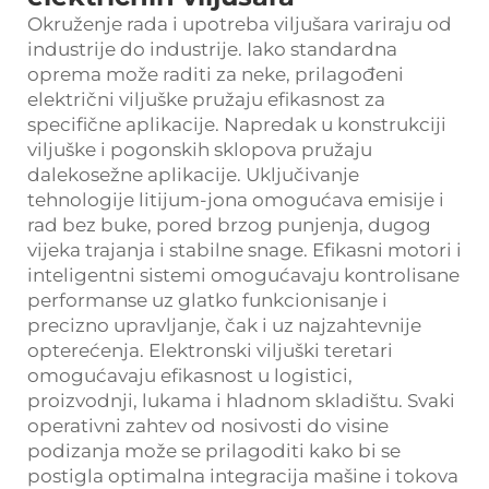
Okruženje rada i upotreba viljušara variraju od
industrije do industrije. Iako standardna
oprema može raditi za neke, prilagođeni
električni viljuške pružaju efikasnost za
specifične aplikacije. Napredak u konstrukciji
viljuške i pogonskih sklopova pružaju
dalekosežne aplikacije. Uključivanje
tehnologije litijum-jona omogućava emisije i
rad bez buke, pored brzog punjenja, dugog
vijeka trajanja i stabilne snage. Efikasni motori i
inteligentni sistemi omogućavaju kontrolisane
performanse uz glatko funkcionisanje i
precizno upravljanje, čak i uz najzahtevnije
opterećenja. Elektronski viljuški teretari
omogućavaju efikasnost u logistici,
proizvodnji, lukama i hladnom skladištu. Svaki
operativni zahtev od nosivosti do visine
podizanja može se prilagoditi kako bi se
postigla optimalna integracija mašine i tokova