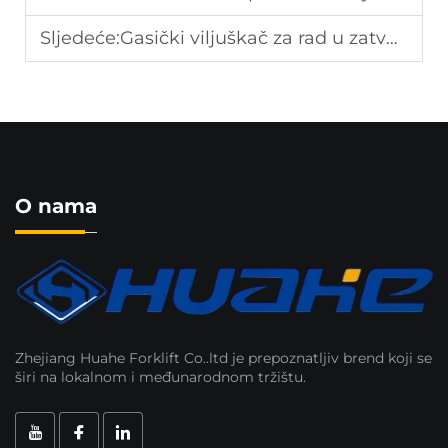
Sljedeće:
Gasički viljuškač za rad u zatvorenom prostoru
O nama
Zhejiang Huahe Forklift Co..ltd je prepoznatljiv brend koji se
širi na lokalnom i međunarodnom tržištu.