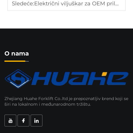
Sledeće:
Električni viljuškar za OEM prilagođavanje
O nama
Zhejiang Huahe Forklift Co..ltd je prepoznatljiv brend koji se
širi na lokalnom i međunarodnom tržištu.