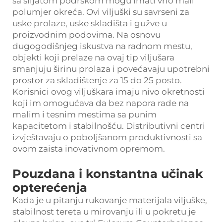
sa šiljatom podrškom mogu imati vrlo mali
polumjer okreća. Ovi viljuški su savrseni za
uske prolaze, uske skladišta i gužve u
proizvodnim podovima. Na osnovu
dugogodišnjeg iskustva na radnom mestu,
objekti koji prelaze na ovaj tip viljušara
smanjuju širinu prolaza i povećavaju upotrebni
prostor za skladištenje za 15 do 25 posto.
Korisnici ovog viljuškara imaju nivo okretnosti
koji im omogućava da bez napora rade na
malim i tesnim mestima sa punim
kapacitetom i stabilnošću. Distributivni centri
izvještavaju o poboljšanom produktivnosti sa
ovom zaista inovativnom opremom.
Pouzdana i konstantna učinak
opterećenja
Kada je u pitanju rukovanje materijala viljuške,
stabilnost tereta u mirovanju ili u pokretu je