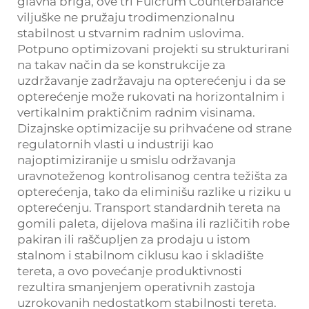
glavna briga, ove tri Fulcrum Counterbalance
viljuške ne pružaju trodimenzionalnu
stabilnost u stvarnim radnim uslovima.
Potpuno optimizovani projekti su strukturirani
na takav način da se konstrukcije za
uzdržavanje zadržavaju na opterećenju i da se
opterećenje može rukovati na horizontalnim i
vertikalnim praktičnim radnim visinama.
Dizajnske optimizacije su prihvaćene od strane
regulatornih vlasti u industriji kao
najoptimiziranije u smislu održavanja
uravnoteženog kontrolisanog centra težišta za
opterećenja, tako da eliminišu razlike u riziku u
opterećenju. Transport standardnih tereta na
gomili paleta, dijelova mašina ili različitih robe
pakiran ili raščupljen za prodaju u istom
stalnom i stabilnom ciklusu kao i skladište
tereta, a ovo povećanje produktivnosti
rezultira smanjenjem operativnih zastoja
uzrokovanih nedostatkom stabilnosti tereta.