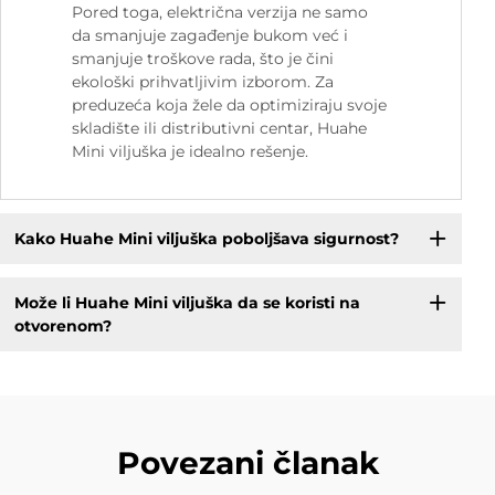
Pored toga, električna verzija ne samo
da smanjuje zagađenje bukom već i
smanjuje troškove rada, što je čini
ekološki prihvatljivim izborom. Za
preduzeća koja žele da optimiziraju svoje
skladište ili distributivni centar, Huahe
Mini viljuška je idealno rešenje.
Kako Huahe Mini viljuška poboljšava sigurnost?
Može li Huahe Mini viljuška da se koristi na
otvorenom?
Povezani članak