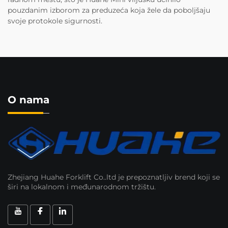
pouzdanim izborom za preduzeća koja žele da poboljšaju
svoje protokole sigurnosti.
O nama
Zhejiang Huahe Forklift Co..ltd je prepoznatljiv brend koji se
širi na lokalnom i međunarodnom tržištu.