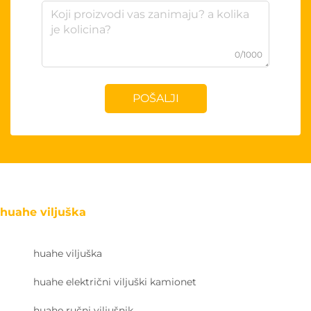
0/1000
POŠALJI
huahe viljuška
huahe viljuška
huahe električni viljuški kamionet
huahe ručni viljušnik