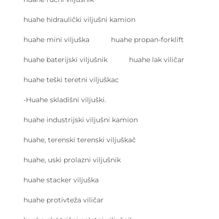
huahe hidraulički viljušni kamion
huahe mini viljuška
huahe propan-forklift
huahe baterijski viljušnik
huahe lak viličar
huahe teški teretni viljuškac
-Huahe skladišni viljuški.
huahe industrijski viljušni kamion
huahe, terenski terenski viljuškač
huahe, uski prolazni viljušnik
huahe stacker viljuška
huahe protivteža viličar