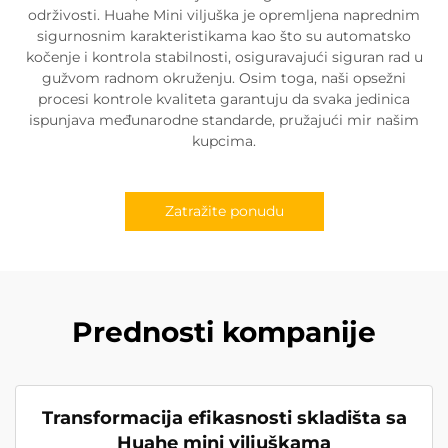
održivosti. Huahe Mini viljuška je opremljena naprednim
sigurnosnim karakteristikama kao što su automatsko
kočenje i kontrola stabilnosti, osiguravajući siguran rad u
gužvom radnom okruženju. Osim toga, naši opsežni
procesi kontrole kvaliteta garantuju da svaka jedinica
ispunjava međunarodne standarde, pružajući mir našim
kupcima.
Zatražite ponudu
Prednosti kompanije
Transformacija efikasnosti skladišta sa
Huahe mini viljuškama