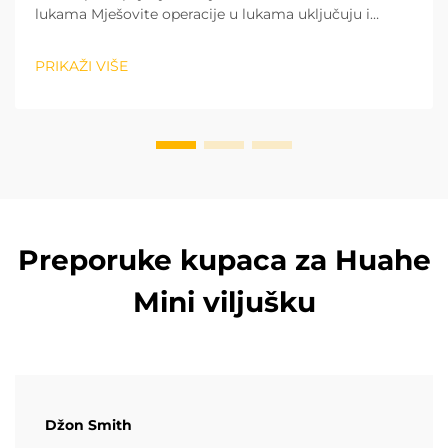
lukama Mješovite operacije u lukama uključuju i
sortiranje tereta u zatvorenim skladištima, kao i
utovar i istovar tereta na otvorenom dvorištu. To čini
PRIKAŽI VIŠE
tip snage prvim faktorom prilikom izbora viljuškara....
Preporuke kupaca za Huahe
Mini viljušku
Džon Smith