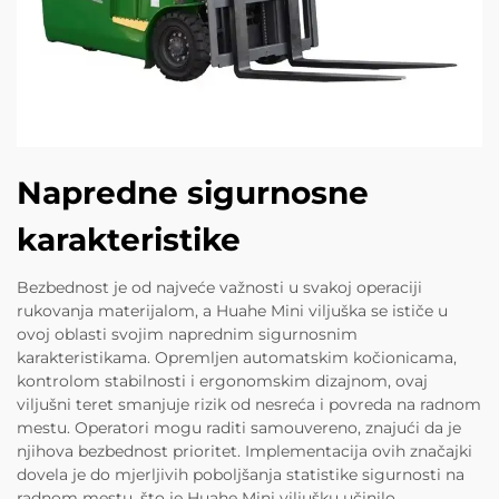
Napredne sigurnosne
karakteristike
Bezbednost je od najveće važnosti u svakoj operaciji
rukovanja materijalom, a Huahe Mini viljuška se ističe u
ovoj oblasti svojim naprednim sigurnosnim
karakteristikama. Opremljen automatskim kočionicama,
kontrolom stabilnosti i ergonomskim dizajnom, ovaj
viljušni teret smanjuje rizik od nesreća i povreda na radnom
mestu. Operatori mogu raditi samouvereno, znajući da je
njihova bezbednost prioritet. Implementacija ovih značajki
dovela je do mjerljivih poboljšanja statistike sigurnosti na
radnom mestu, što je Huahe Mini viljušku učinilo