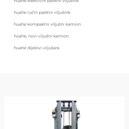
huahe električni paletni viljušnik
huahe ručni paletni viljušnik
huahe kompaktni viljušni kamion
huahe, novi viljušni kamion.
huahe dijelovi viljušara