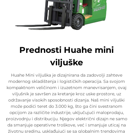
Prednosti Huahe mini
viljuške
Huahe Mini viljuška je dizajnirana da zadovolji zahteve
modernog skladištenja i logističkih operacija. Sa svojom
kompaktnom veličinom i izuzetnom manevrisanjem, ovaj
viljušnik je savršen za kretanje kroz uske prostore, uz
održavanje visokih sposobnosti dizanja. Naš mini viljuški
može podići teret do 3.000 kg, što ga čini svestranom
opcijom za različite industrije, uključujući maloprodaju,
proizvodnju i distribuciju. Njegov električni dizajn ne samo
da smanjuje operativne troškove, već i smanjuje uticaj na
životnu sredinu, usklađujući se sa globalnim trendovima