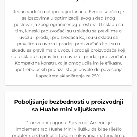
Jedan vodeći maloprodajni lanac u Evropi suočen je
sa izazovima u optimizaciji svog skladišnog
poslovanja zbog ograničenog prostora. U skladu sa
tim, kineski proizvođači su u skladu sa pravilima o
uvozu i prodaji proizvođača koji su u skladu sa
pravilima o uvozu i prodaji proizvođača koji su u
skladu sa pravilima o uvozu i prodaji proizvođača koji
su u skladu sa pravilima o uvozu i prodaji proizvođača
Kompaktna konstrukcija omogućila im je efikasnu
upotrebu uskih prolaza, što je dovelo do povećanja
kapaciteta skladištenja za 25%.
Poboljšanje bezbednosti u proizvodnji
sa Huahe mini viljuškama
Proizvodni pogon u Sjevernoj Americi je
implementirao Huahe Mini viljušku da bi se riješio
problem bezbednosti tokom rukovanja materijalima.