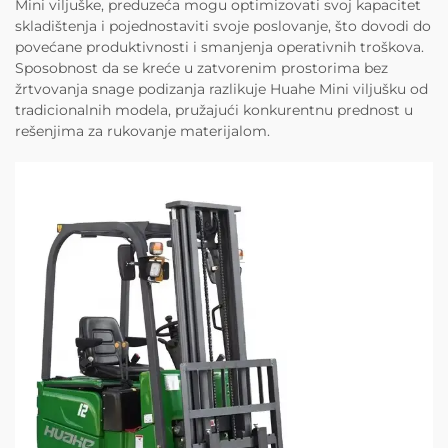
Mini viljuške, preduzeća mogu optimizovati svoj kapacitet
skladištenja i pojednostaviti svoje poslovanje, što dovodi do
povećane produktivnosti i smanjenja operativnih troškova.
Sposobnost da se kreće u zatvorenim prostorima bez
žrtvovanja snage podizanja razlikuje Huahe Mini viljušku od
tradicionalnih modela, pružajući konkurentnu prednost u
rešenjima za rukovanje materijalom.