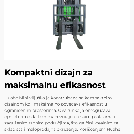
Kompaktni dizajn za
maksimalnu efikasnost
Huahe Mini viljuška je konstruisana sa kompaktnim
dizajnom koji maksimalno povećava efikasnost u
ograničenim prostorima. Ova funkcija omogućava
operaterima da lako manevriraju u uskim prolazima i
zagušenim radnim područjima, što ga čini idealnim za
skladišta i maloprodajna okruženja. Korišćenjem Huahe