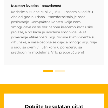
Izuzetan izvedba i pouzdanost
Koristimo Huahe Mini viljušku u našem skladištu
više od godinu dana, i transformisala je naše
poslovanje. Kompaktna konstrukcija nam
omogućava da se bez napora krećemo kroz uske
prolaze, a od kada je uvedena smo videli 40%
povećanje efikasnosti. Sigurnosne komponente su
vrhunske, a naše osoblje se osjeća mnogo sigurnije
u radu sa ovim viljušnikom u poređenju sa
prethodnim modelima. Vrlo preporučujem!
Dobijte besplatan citat