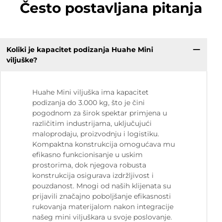
Često postavljana pitanja
Koliki je kapacitet podizanja Huahe Mini
viljuške?
Huahe Mini viljuška ima kapacitet
podizanja do 3.000 kg, što je čini
pogodnom za širok spektar primjena u
različitim industrijama, uključujući
maloprodaju, proizvodnju i logistiku.
Kompaktna konstrukcija omogućava mu
efikasno funkcionisanje u uskim
prostorima, dok njegova robusta
konstrukcija osigurava izdržljivost i
pouzdanost. Mnogi od naših klijenata su
prijavili značajno poboljšanje efikasnosti
rukovanja materijalom nakon integracije
našeg mini viljuškara u svoje poslovanje.