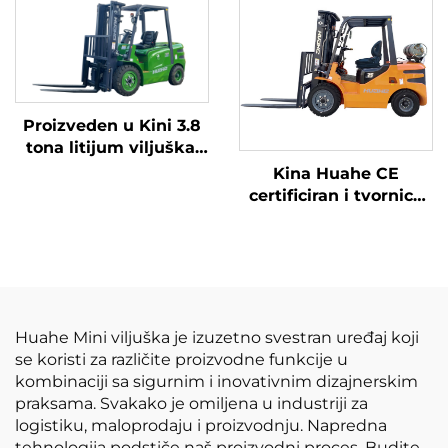
razumno cijenjena.
Proizveden u Kini 3.8
tona litijum viljuška,
Velika performanse i
Kina Huahe CE
pristupačne cijene
certificiran i tvornica
direktna prodaja od
3,5 tona lpg viljuškara
Huahe Mini viljuška je izuzetno svestran uređaj koji
se koristi za različite proizvodne funkcije u
kombinaciji sa sigurnim i inovativnim dizajnerskim
praksama. Svakako je omiljena u industriji za
logistiku, maloprodaju i proizvodnju. Napredna
tehnologija podstiče naš proizvodni proces. Budite