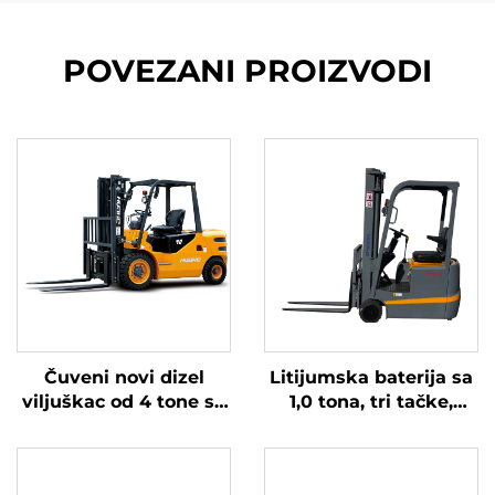
POVEZANI PROIZVODI
Čuveni novi dizel
Litijumska baterija sa
viljuškac od 4 tone sa
1,0 tona, tri tačke,
visokokvalitetnim
izbalansirana
japanskim ISUZU
litijumska baterija,
motorom
napravljena u Kini, je