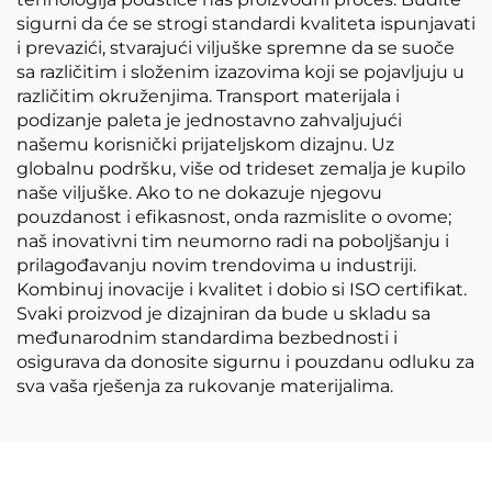
sigurni da će se strogi standardi kvaliteta ispunjavati
i prevazići, stvarajući viljuške spremne da se suoče
sa različitim i složenim izazovima koji se pojavljuju u
različitim okruženjima. Transport materijala i
podizanje paleta je jednostavno zahvaljujući
našemu korisnički prijateljskom dizajnu. Uz
globalnu podršku, više od trideset zemalja je kupilo
naše viljuške. Ako to ne dokazuje njegovu
pouzdanost i efikasnost, onda razmislite o ovome;
naš inovativni tim neumorno radi na poboljšanju i
prilagođavanju novim trendovima u industriji.
Kombinuj inovacije i kvalitet i dobio si ISO certifikat.
Svaki proizvod je dizajniran da bude u skladu sa
međunarodnim standardima bezbednosti i
osigurava da donosite sigurnu i pouzdanu odluku za
sva vaša rješenja za rukovanje materijalima.