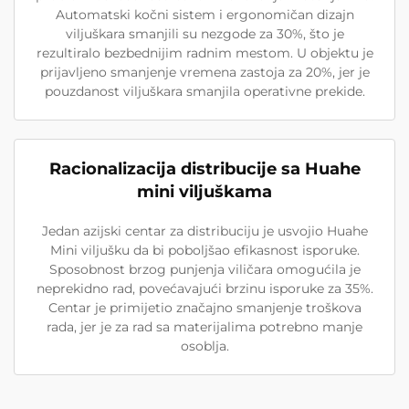
Automatski kočni sistem i ergonomičan dizajn
viljuškara smanjili su nezgode za 30%, što je
rezultiralo bezbednijim radnim mestom. U objektu je
prijavljeno smanjenje vremena zastoja za 20%, jer je
pouzdanost viljuškara smanjila operativne prekide.
Racionalizacija distribucije sa Huahe
mini viljuškama
Jedan azijski centar za distribuciju je usvojio Huahe
Mini viljušku da bi poboljšao efikasnost isporuke.
Sposobnost brzog punjenja viličara omogućila je
neprekidno rad, povećavajući brzinu isporuke za 35%.
Centar je primijetio značajno smanjenje troškova
rada, jer je za rad sa materijalima potrebno manje
osoblja.