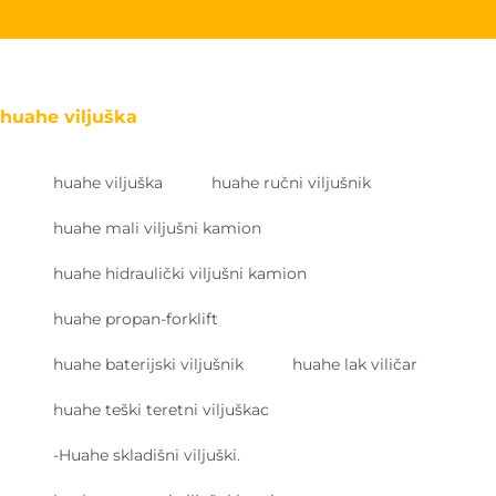
huahe viljuška
huahe viljuška
huahe ručni viljušnik
huahe mali viljušni kamion
huahe hidraulički viljušni kamion
huahe propan-forklift
huahe baterijski viljušnik
huahe lak viličar
huahe teški teretni viljuškac
-Huahe skladišni viljuški.