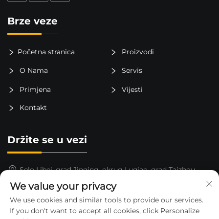
Brze veze
Početna stranica
Proizvodi
O Nama
Servis
Primjena
Vijesti
Kontakt
Držite se u vezi
Selo Libei, grad Jinqing, okrug Luqiao, grad Taizhou,
provincija Zhejiang, Kina
We value your privacy
15325652000
We use cookies and similar tools to provide our services.
If you don't want to accept all cookies, click Personalize
[email protected]