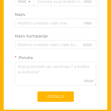
Kôd
0/100
Naziv
0/100
Naziv kompanije
0/200
Poruka
0/1000
POŠALJI