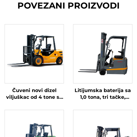
POVEZANI PROIZVODI
Čuveni novi dizel
Litijumska baterija sa
viljuškac od 4 tone sa
1,0 tona, tri tačke,
visokokvalitetnim
izbalansirana
japanskim ISUZU
litijumska baterija,
motorom
napravljena u Kini, je
razumno cijenjena.