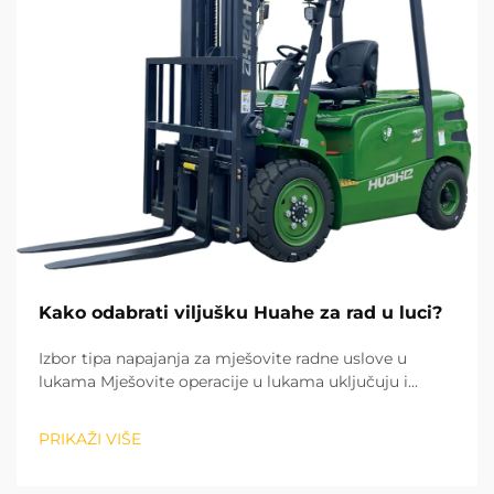
Kako odabrati viljušku Huahe za rad u luci?
Izbor tipa napajanja za mješovite radne uslove u
lukama Mješovite operacije u lukama uključuju i
sortiranje tereta u zatvorenim skladištima, kao i
utovar i istovar tereta na otvorenom dvorištu. To čini
PRIKAŽI VIŠE
tip snage prvim faktorom prilikom izbora viljuškara....