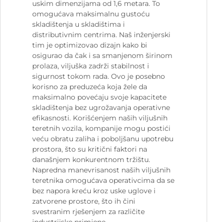
uskim dimenzijama od 1,6 metara. To
omogućava maksimalnu gustoću
skladištenja u skladištima i
distributivnim centrima. Naš inženjerski
tim je optimizovao dizajn kako bi
osigurao da čak i sa smanjenom širinom
prolaza, viljuška zadrži stabilnost i
sigurnost tokom rada. Ovo je posebno
korisno za preduzeća koja žele da
maksimalno povećaju svoje kapacitete
skladištenja bez ugrožavanja operativne
efikasnosti. Korišćenjem naših viljušnih
teretnih vozila, kompanije mogu postići
veću obratu zaliha i poboljšanu upotrebu
prostora, što su kritični faktori na
današnjem konkurentnom tržištu.
Napredna manevrisanost naših viljušnih
teretnika omogućava operativcima da se
bez napora kreću kroz uske uglove i
zatvorene prostore, što ih čini
svestranim rješenjem za različite