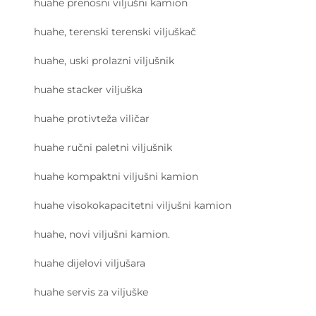
huahe prenosni viljušni kamion
huahe, terenski terenski viljuškač
huahe, uski prolazni viljušnik
huahe stacker viljuška
huahe protivteža viličar
huahe ručni paletni viljušnik
huahe kompaktni viljušni kamion
huahe visokokapacitetni viljušni kamion
huahe, novi viljušni kamion.
huahe dijelovi viljušara
huahe servis za viljuške