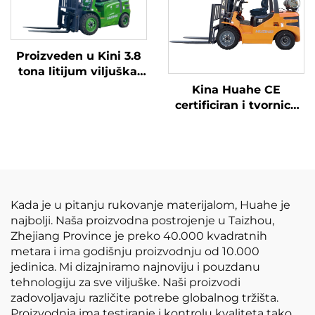
Proizveden u Kini 3.8
tona litijum viljuška,
Velika performanse i
Kina Huahe CE
pristupačne cijene
certificiran i tvornica
direktna prodaja od
3,5 tona lpg viljuškara
Kada je u pitanju rukovanje materijalom, Huahe je
najbolji. Naša proizvodna postrojenje u Taizhou,
Zhejiang Province je preko 40.000 kvadratnih
metara i ima godišnju proizvodnju od 10.000
jedinica. Mi dizajniramo najnoviju i pouzdanu
tehnologiju za sve viljuške. Naši proizvodi
zadovoljavaju različite potrebe globalnog tržišta.
Proizvodnja ima testiranje i kontrolu kvaliteta tako