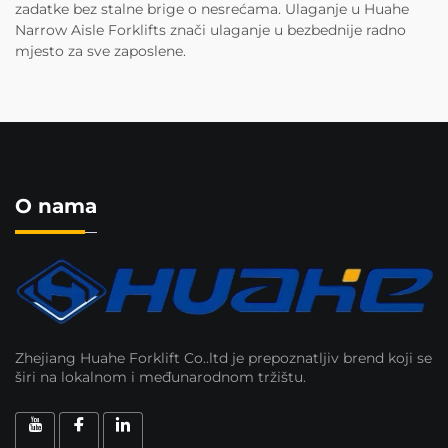
zadatke bez stalne brige o nesrećama. Ulaganje u Huahe
Narrow Aisle Forklifts znači ulaganje u bezbednije radno
mjesto za sve zaposlene.
O nama
Zhejiang Huahe Forklift Co..ltd je prepoznatljiv brend koji se
širi na lokalnom i međunarodnom tržištu.