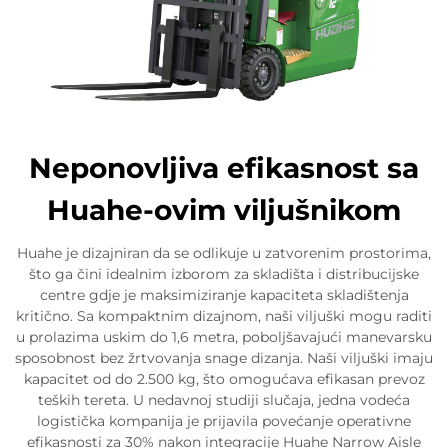
Neponovljiva efikasnost sa
Huahe-ovim viljušnikom
Huahe je dizajniran da se odlikuje u zatvorenim prostorima,
što ga čini idealnim izborom za skladišta i distribucijske
centre gdje je maksimiziranje kapaciteta skladištenja
kritično. Sa kompaktnim dizajnom, naši viljuški mogu raditi
u prolazima uskim do 1,6 metra, poboljšavajući manevarsku
sposobnost bez žrtvovanja snage dizanja. Naši viljuški imaju
kapacitet od do 2.500 kg, što omogućava efikasan prevoz
teških tereta. U nedavnoj studiji slučaja, jedna vodeća
logistička kompanija je prijavila povećanje operativne
efikasnosti za 30% nakon integracije Huahe Narrow Aisle