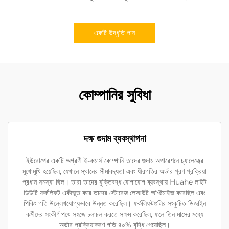
একটি উদ্ধৃতি পান
কোম্পানির সুবিধা
দক্ষ গুদাম ব্যবস্থাপনা
ইউরোপের একটি অগ্রণী ই-কমার্স কোম্পানি তাদের গুদাম অপারেশনে চ্যালেঞ্জের
মুখোমুখি হয়েছিল, যেখানে স্থানের সীমাবদ্ধতা এবং ধীরগতির অর্ডার পূরণ প্রক্রিয়া
প্রধান সমস্যা ছিল। তারা তাদের যুক্তিবদ্ধ যোগাযোগ ব্যবস্থায় Huahe লাইট
ডিউটি ফর্কলিফট একীভূত করে তাদের স্টোরেজ লেআউট অপ্টিমাইজ করেছিল এবং
পিকিং গতি উল্লেখযোগ্যভাবে উন্নত করেছিল। ফর্কলিফটগুলির সংকুচিত ডিজাইন
কর্মীদের সংকীর্ণ পথে সহজে চলাচল করতে সক্ষম করেছিল, ফলে তিন মাসের মধ্যে
অর্ডার প্রক্রিয়াকরণ গতি ৪০% বৃদ্ধি পেয়েছিল।