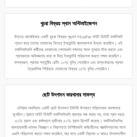
খুচরা বিক্রয় স্থান অপ্টিমাইজেশন
উত্তর আমেরিকার একটি খুচরা বিক্রয় শৃঙ্খল Huahe লাইট ডিউটি ফর্কলিফট
গ্রহণ করে তাদের দোকানের ভিতরে ইনভেন্টরি ব্যবস্থাপনা উন্নত করেছিল। এই
ফর্কলিফটগুলি কর্মীদের দোকানের শেলফগুলি দক্ষতার সাথে পুনরায় স্টক করতে এবং
গ্রাহকদের অভিজ্ঞতায় বাধা না দিয়ে ইনভেন্টরি পরিচালনা করতে সক্ষম করেছিল।
ফলস্বরূপ, গ্রাহক সন্তুষ্টির রেটিং ২০% বৃদ্ধি পেয়েছিল এবং বাস্তবায়নের প্রথম
ত্রৈমাসিক পিরিয়ডে দোকানের বিক্রয় ১৫% বৃদ্ধি পেয়েছিল।
ছোট উৎপাদন কারখানার সাফল্য
এশিয়ায় অবস্থিত একটি ছোট উৎপাদন ইউনিট উপকরণ পরিচালনার অদক্ষতায়
ভুগছিল। হুয়াহে লাইট ডিউটি ফর্কলিফটগুলি ব্যবহার শুরু করার পর, তারা শ্রম খরচে
৩০% হ্রাস এবং কর্মস্থলে দুর্ঘটনার ৫০% হ্রাস রিপোর্ট করেছে। ফর্কলিফটগুলির
ব্যবহারকারী-বান্ধব নিয়ন্ত্রণ ও নিরাপত্তা বৈশিষ্ট্যগুলি কর্মচারীদের আত্মবিশ্বাসের সাথে
এগুলি পরিচালনা করতে সক্ষম করেছিল, যার ফলে একটি নিরাপদ ও আরও উৎপাদনশীল