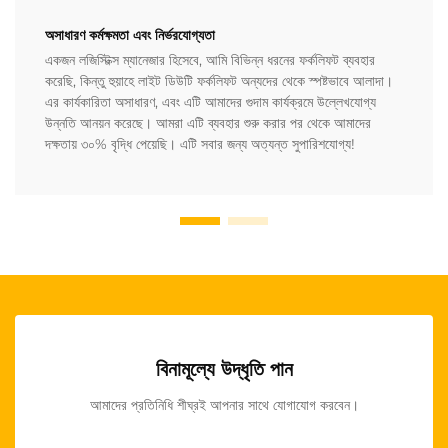
অসাধারণ কর্মক্ষমতা এবং নির্ভরযোগ্যতা
একজন লজিস্টিক্স ম্যানেজার হিসেবে, আমি বিভিন্ন ধরনের ফর্কলিফট ব্যবহার
করেছি, কিন্তু হুয়াহে লাইট ডিউটি ফর্কলিফট অন্যদের থেকে স্পষ্টভাবে আলাদা।
এর কার্যকারিতা অসাধারণ, এবং এটি আমাদের গুদাম কার্যক্রমে উল্লেখযোগ্য
উন্নতি আনয়ন করেছে। আমরা এটি ব্যবহার শুরু করার পর থেকে আমাদের
দক্ষতায় ৩০% বৃদ্ধি পেয়েছি। এটি সবার জন্য অত্যন্ত সুপারিশযোগ্য!
বিনামূল্যে উদ্ধৃতি পান
আমাদের প্রতিনিধি শীঘ্রই আপনার সাথে যোগাযোগ করবেন।