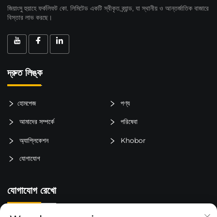
জিয়াংসু হুয়াহে ফর্কলিফট কো. লিমিটেড একটি স্বীকৃত ব্র্যান্ড, যা স্থানীয় ও আন্তর্জাতিক বাজারে
বিস্তার লাভ করছে।
দ্রুত লিঙ্ক
হোমপেজ
পণ্য
আমাদের সম্পর্কে
পরিষেবা
অ্যাপ্লিকেশন
Khobor
যোগাযোগ
যোগাযোগ রেখো