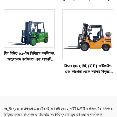
সহ
যুক্তিসঙ্গত
চীন নির্মিত ৩.৮-টন লিথিয়াম ফর্কলিফট,
অত্যুত্তম কর্মক্ষমতা এবং সাশ্রয়ী
মূল্য
চীনের হুয়াহে সিই (CE) সার্টিফাইড
এবং কারখানা থেকে সরাসরি বিক্রয়:
৩.৫ টন এলপিজি (LPG) ফর্কলিফট
বহুমুখী ব্যবহারযোগ্যতা এবং টেকসই গুণাবলী হুয়াহে লাইট ডিউটি ফর্কলিফটের নির্মাণকে
চিহ্নিত করে। উৎপাদন ও যাতায়াত সহ বিভিন্ন ক্ষেত্রে এই হুয়াহে ফর্কলিফট