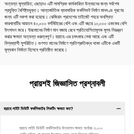
অত্যন্ত মূল্যায়িত; এছাড়াও এটি সামগ্রিক কার্যকারিতা উন্নয়নের জন্য সর্বশেষ
প্রযুক্তি বৈশিষ্ট্যযুক্ত। আন্তর্জাতিক ব্যবসায়িক ফর্কলিফট নির্মাণ মানদণ্ড পূরণের
জন্য এটি নকশা করা হয়েছে। ঝেজিয়াং প্রদেশের তাইজৌ শহরে অবস্থিত
কারখানাটির আয়তন ৪০,০০০ বর্গমিটারের বেশি এবং এটি বছরে ১০,০০০ এককের বেশি
উৎপাদন করে। উচ্চমানের নির্মাণ মান বজায় রেখে প্রতিযোগিতামূলক মূল্য নিয়ন্ত্রণ
করার ক্ষমতা অত্যন্ত গুরুত্বপূর্ণ। হুয়াহে-এর চমৎকার সেবা আছে এবং এটি
বিশ্বব্যাপী সুপরিচিত। গুণগত মানের নির্মাণে প্রতিশ্রুতিবদ্ধ থাকা এটিকে একটি
মূল্যবান নির্মাতা হিসেবে প্রতিষ্ঠিত করেছে।
প্রায়শই জিজ্ঞাসিত প্রশ্নাবলী
হুয়াহে লাইট ডিউটি ফর্কলিফটের লিফটিং ক্ষমতা কত?
হুয়াহে লাইট ডিউটি ফর্কলিফটের উত্থাপন ক্ষমতা সর্বোচ্চ ৩,০০০