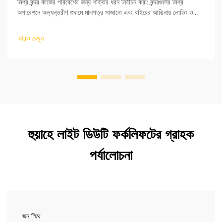
মিশ্র বন্দর কাজের পরিবেশের জন্য শক্তির ধরন নির্বাচন করা: বন্দরগুলির মিশ্র
অপারেশনে অভ্যন্তরীণ গুদামে মালপত্র সাজানো এবং বাইরের আঙিনায় লোডিং ও
আনলোডিং—উভয়ই অন্তর্ভুক্ত থাকে। এই কারণে ফর্কলিফট নির্বাচনের সময় শক্তির
ধরনই প্রথম বিবেচ্য বিষয়। ...
আরও দেখুন
হুয়াহে লাইট ডিউটি ফর্কলিফটের গ্রাহক
পর্যালোচনা
জন স্মিথ