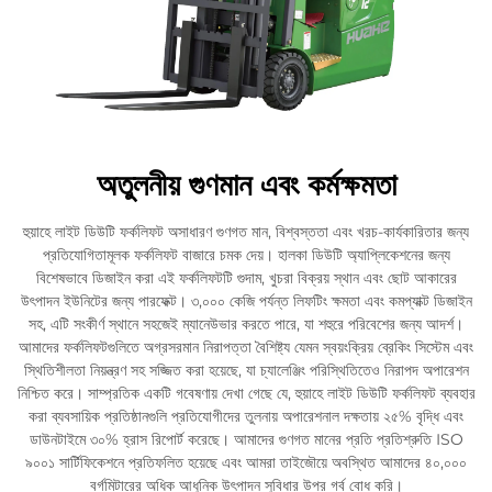
অতুলনীয় গুণমান এবং কর্মক্ষমতা
হুয়াহে লাইট ডিউটি ফর্কলিফট অসাধারণ গুণগত মান, বিশ্বস্ততা এবং খরচ-কার্যকারিতার জন্য
প্রতিযোগিতামূলক ফর্কলিফট বাজারে চমক দেয়। হালকা ডিউটি অ্যাপ্লিকেশনের জন্য
বিশেষভাবে ডিজাইন করা এই ফর্কলিফটটি গুদাম, খুচরা বিক্রয় স্থান এবং ছোট আকারের
উৎপাদন ইউনিটের জন্য পারফেক্ট। ৩,০০০ কেজি পর্যন্ত লিফটিং ক্ষমতা এবং কমপ্যাক্ট ডিজাইন
সহ, এটি সংকীর্ণ স্থানে সহজেই ম্যানেউভার করতে পারে, যা শহুরে পরিবেশের জন্য আদর্শ।
আমাদের ফর্কলিফটগুলিতে অগ্রসরমান নিরাপত্তা বৈশিষ্ট্য যেমন স্বয়ংক্রিয় ব্রেকিং সিস্টেম এবং
স্থিতিশীলতা নিয়ন্ত্রণ সহ সজ্জিত করা হয়েছে, যা চ্যালেঞ্জিং পরিস্থিতিতেও নিরাপদ অপারেশন
নিশ্চিত করে। সাম্প্রতিক একটি গবেষণায় দেখা গেছে যে, হুয়াহে লাইট ডিউটি ফর্কলিফট ব্যবহার
করা ব্যবসায়িক প্রতিষ্ঠানগুলি প্রতিযোগীদের তুলনায় অপারেশনাল দক্ষতায় ২৫% বৃদ্ধি এবং
ডাউনটাইমে ৩০% হ্রাস রিপোর্ট করেছে। আমাদের গুণগত মানের প্রতি প্রতিশ্রুতি ISO
৯০০১ সার্টিফিকেশনে প্রতিফলিত হয়েছে এবং আমরা তাইজৌয়ে অবস্থিত আমাদের ৪০,০০০
বর্গমিটারের অধিক আধুনিক উৎপাদন সুবিধার উপর গর্ব বোধ করি।