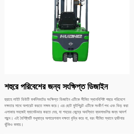
শহুরে পরিবেশের জন্য সংক্ষিপ্ত ডিজাইন
হুয়াহে লাইট ডিউটি ফর্কলিফটের সংক্ষিপ্ত ডিজাইন এটিকে সীমিত স্থানবিশিষ্ট শহুরে পরিবেশে
দক্ষতার সাথে অপারেট করতে সক্ষম করে। এর ছোট ফুটপ্রিন্ট এটিকে সংকীর্ণ পথ এবং ভিড় করা
এলাকায় সহজেই ম্যানেউভার করতে দেয়, যা শহরের কেন্দ্রে অবস্থিত ব্যবসাগুলির জন্য আদর্শ
পছন্দ। এই বৈশিষ্ট্যটি শুধুমাত্র অপারেশনাল দক্ষতা বৃদ্ধি করে না, বরং সীমিত স্থানে দুর্ঘটনার
ঝুঁকিও কমায়।