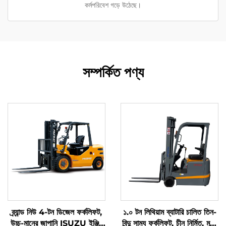
কর্মপরিবেশ গড়ে উঠেছে।
সম্পর্কিত পণ্য
ব্র্যান্ড নিউ 4-টন ডিজেল ফর্কলিফট,
১.০ টন লিথিয়াম ব্যাটারি চালিত তিন-
উচ্চ-মানের জাপানি ISUZU ইঞ্জিন
বিন্দু সাম্য ফর্কলিফট, চীন নির্মিত, মূল্য