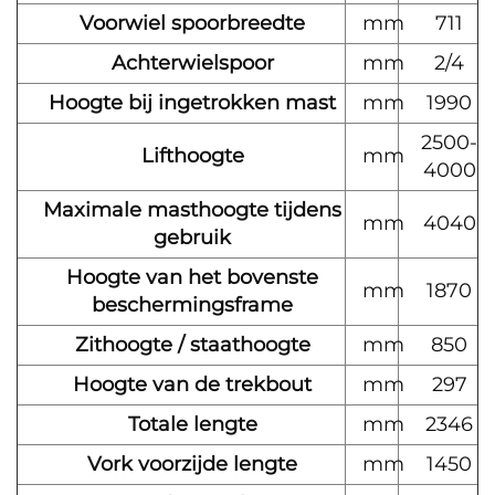
Voorwiel spoorbreedte
mm
711
Achterwielspoor
mm
2/4
Hoogte bij ingetrokken mast
mm
1990
2500-
Lifthoogte
mm
4000
Maximale masthoogte tijdens
mm
4040
gebruik
Hoogte van het bovenste
mm
1870
beschermingsframe
Zithoogte / staathoogte
mm
850
Hoogte van de trekbout
mm
297
Totale lengte
mm
2346
Vork voorzijde lengte
mm
1450