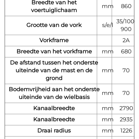
Breedte van het
mm
860
voertuiglichaam
35/100/
Grootte van de vork
s/e/l
900
Vorkframe
2A
Breedte van het vorkframe
mm
680
De afstand tussen het onderste
uiteinde van de mast en de
mm
70
grond
Bodemvrijheid aan het onderste
mm
70
uiteinde van de wielbasis
Kanaalbreedte
mm
2790
Kanaalbreedte
mm
2935
Draai radius
mm
1226