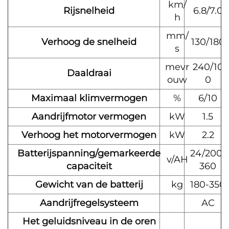
km/
Rijsnelheid
6.8/7.0
h
mm/
Verhoog de snelheid
130/180
s
mevr
240/10
Daaldraai
ouw
0
Maximaal klimvermogen
%
6/10
Aandrijfmotor vermogen
kW
1.5
Verhoog het motorvermogen
kW
2.2
Batterijspanning/gemarkeerde
24/200-
v/AH
capaciteit
360
Gewicht van de batterij
kg
180-350
Aandrijfregelsysteem
AC
Het geluidsniveau in de oren