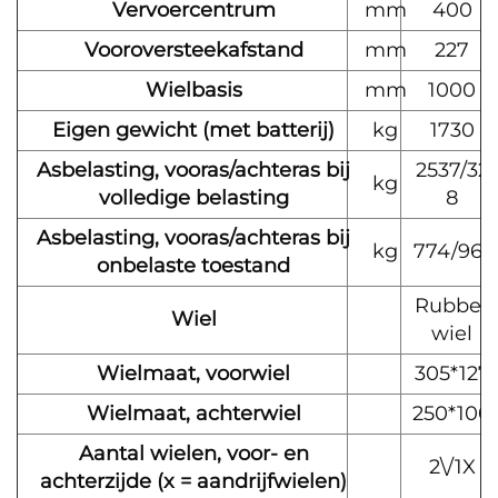
Vervoercentrum
mm
400
Vooroversteekafstand
mm
227
Wielbasis
mm
1000
Eigen gewicht (met batterij)
kg
1730
Asbelasting, vooras/achteras bij
2537/32
kg
volledige belasting
8
Asbelasting, vooras/achteras bij
kg
774/961
onbelaste toestand
Rubber
Wiel
wiel
Wielmaat, voorwiel
305*127
Wielmaat, achterwiel
250*100
Aantal wielen, voor- en
2\/1X
achterzijde (x = aandrijfwielen)