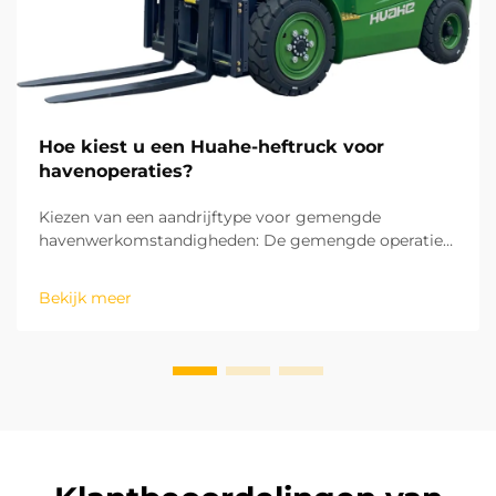
Hoe kiest u een Huahe-heftruck voor
havenoperaties?
Kiezen van een aandrijftype voor gemengde
havenwerkomstandigheden: De gemengde operaties
in havens omvatten zowel binnenlandse
magazijnopslag en goederensortering als buitenshuis
Bekijk meer
laad- en loswerkzaamheden op het terrein. Dit maakt
het aandrijftype de eerste overweging bij de keuze
van een heftruck. ...