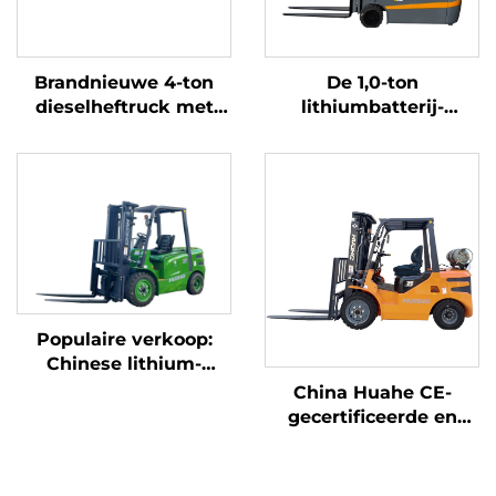
Brandnieuwe 4-ton
De 1,0-ton
dieselheftruck met
lithiumbatterij-
hoogwaardige
driepuntsbalansheftruc
Japanse ISUZU-motor
met lithiumbatterij,
vervaardigd in China,
is redelijk geprijsd
Populaire verkoop:
Chinese lithium-
heftruck met een
China Huahe CE-
capaciteit van 3,8 ton,
gecertificeerde en
uitstekende prestaties
directe
en betaalbare prijs
fabrieksverkoop van
3,5-ton LPG-heftrucks