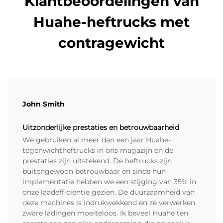
Klantbeoordelingen van
Huahe-heftrucks met
contragewicht
John Smith
Uitzonderlijke prestaties en betrouwbaarheid
We gebruiken al meer dan een jaar Huahe-
tegenwichtheftrucks in ons magazijn en de
prestaties zijn uitstekend. De heftrucks zijn
buitengewoon betrouwbaar en sinds hun
implementatie hebben we een stijging van 35% in
onze laadefficiëntie gezien. De duurzaamheid van
deze machines is indrukwekkend en ze verwerken
zware ladingen moeiteloos. Ik beveel Huahe ten