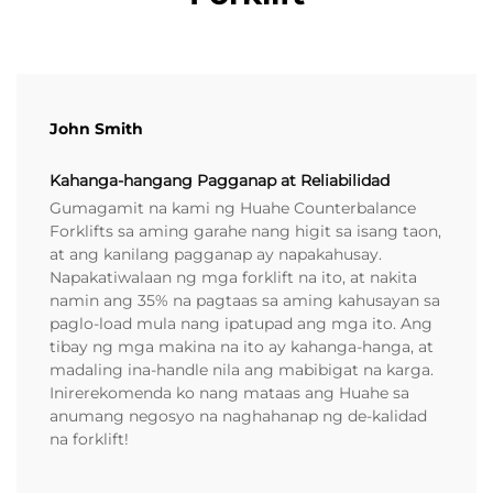
John Smith
Kahanga-hangang Pagganap at Reliabilidad
Gumagamit na kami ng Huahe Counterbalance
Forklifts sa aming garahe nang higit sa isang taon,
at ang kanilang pagganap ay napakahusay.
Napakatiwalaan ng mga forklift na ito, at nakita
namin ang 35% na pagtaas sa aming kahusayan sa
paglo-load mula nang ipatupad ang mga ito. Ang
tibay ng mga makina na ito ay kahanga-hanga, at
madaling ina-handle nila ang mabibigat na karga.
Inirerekomenda ko nang mataas ang Huahe sa
anumang negosyo na naghahanap ng de-kalidad
na forklift!