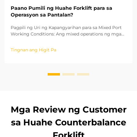
Paano Pumili ng Huahe Forklift para sa
Operasyon sa Pantalan?
Pagpili ng Uri ng Kapangyarihan para sa Mixed Port
Working Conditions: Ang mixed operations ng mga
pantalan ay kasama ang parehong indoor warehouse
cargo sorting at outdoor yard loading at unloading.
Tingnan ang Higit Pa
Dahil dito, ang uri ng kapangyarihan ang unang
isinasaalang-alang sa pagpili ng forklift. ...
Mga Review ng Customer
sa Huahe Counterbalance
Forklift