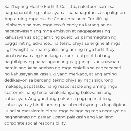
Sa Zhejiang Huahe Forklift Co., Ltd., nakatuon kami sa
pagpapanatili ng kahusayan at pananagutan sa kapaligiran.
Ang aming mga Huahe Counterbalance Forklift ay
idinisenyo na may mga eco-friendly na katangian na
nababawasan ang mga emisyon at nagpapataas ng
kahusayan sa paggamit ng puelo. Sa pamamagitan ng
paggamit ng advanced na teknolohiya sa engine at mga
lightweight na materyales, ang aming mga forklift ay
binabawasan ang kanilang carbon footprint habang
nagbibigay ng napakagandang pagganap. Nauunawaan
namin ang kahalagahan ng mga praktika sa pagpapanatili
ng kahusayan sa kasalukuyang merkado, at ang aming
dedikasyon sa berdeng teknolohiya ay nagsisigurong
makapagpapatakbo nang responsable ang aming mga
customer nang hindi kinakailangang balewalain ang
kahusayan. Ang ganitong pokus sa pagpapanatili ng
kahusayan ay hindi lamang nakabenebisyong sa kapaligiran
kundi sumasalamin din sa mga halaga ng mga negosyo na
naghahanap ng paraan upang palakasin ang kanilang
corporate social responsibility.