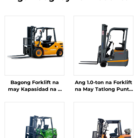
Bagong Forklift na
Ang 1.0-ton na Forklift
may Kapasidad na 4
na May Tatlong Punto
tonelada na
ng Balanseng Lithium
kumukuha ng
Battery at May
kuryente mula sa
Kapasidad na 1.0 Ton
diesel, na may mataas
na Ginawa sa Tsina ay
na kalidad na Hapones
may Makatwirang
na motor ng ISUZU
Presyo