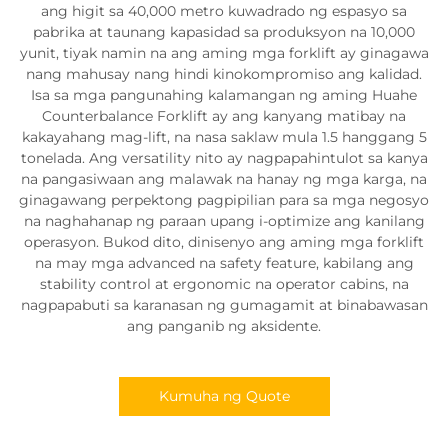
ang higit sa 40,000 metro kuwadrado ng espasyo sa
pabrika at taunang kapasidad sa produksyon na 10,000
yunit, tiyak namin na ang aming mga forklift ay ginagawa
nang mahusay nang hindi kinokompromiso ang kalidad.
Isa sa mga pangunahing kalamangan ng aming Huahe
Counterbalance Forklift ay ang kanyang matibay na
kakayahang mag-lift, na nasa saklaw mula 1.5 hanggang 5
tonelada. Ang versatility nito ay nagpapahintulot sa kanya
na pangasiwaan ang malawak na hanay ng mga karga, na
ginagawang perpektong pagpipilian para sa mga negosyo
na naghahanap ng paraan upang i-optimize ang kanilang
operasyon. Bukod dito, dinisenyo ang aming mga forklift
na may mga advanced na safety feature, kabilang ang
stability control at ergonomic na operator cabins, na
nagpapabuti sa karanasan ng gumagamit at binabawasan
ang panganib ng aksidente.
Kumuha ng Quote