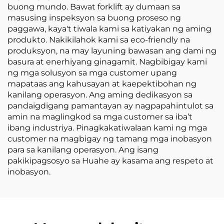
buong mundo. Bawat forklift ay dumaan sa
masusing inspeksyon sa buong proseso ng
paggawa, kaya't tiwala kami sa katiyakan ng aming
produkto. Nakikilahok kami sa eco-friendly na
produksyon, na may layuning bawasan ang dami ng
basura at enerhiyang ginagamit. Nagbibigay kami
ng mga solusyon sa mga customer upang
mapataas ang kahusayan at kaepektibohan ng
kanilang operasyon. Ang aming dedikasyon sa
pandaigdigang pamantayan ay nagpapahintulot sa
amin na maglingkod sa mga customer sa iba’t
ibang industriya. Pinagkakatiwalaan kami ng mga
customer na magbigay ng tamang mga inobasyon
para sa kanilang operasyon. Ang isang
pakikipagsosyo sa Huahe ay kasama ang respeto at
inobasyon.