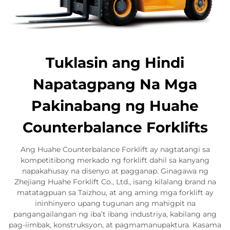
Tuklasin ang Hindi
Napatagpang Na Mga
Pakinabang ng Huahe
Counterbalance Forklifts
Ang Huahe Counterbalance Forklift ay nagtatangi sa
kompetitibong merkado ng forklift dahil sa kanyang
napakahusay na disenyo at pagganap. Ginagawa ng
Zhejiang Huahe Forklift Co., Ltd., isang kilalang brand na
matatagpuan sa Taizhou, at ang aming mga forklift ay
ininhinyero upang tugunan ang mahigpit na
pangangailangan ng iba’t ibang industriya, kabilang ang
pag-iimbak, konstruksyon, at pagmamanupaktura. Kasama