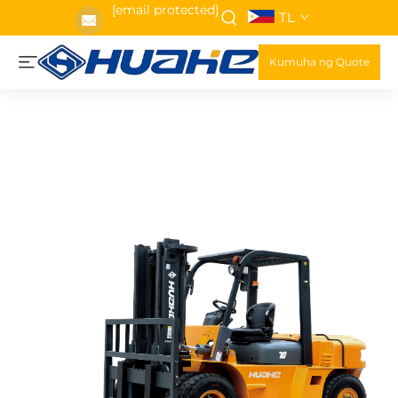
[email protected]
TL
Kumuha ng Quote