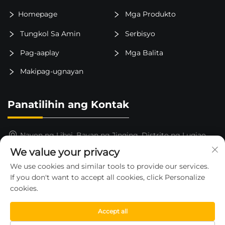
Homepage
Mga Produkto
Tungkol Sa Amin
Serbisyo
Pag-aaplay
Mga Balita
Makipag-ugnayan
Panatilihin ang Kontak
Nayon ng Libei, Bayan ng Jinqing, Distrito ng Luqiao,
Lungsod ng Taizhou, Lalawigan ng Zhejiang, Tsina
We value your privacy
15325652000
We use cookies and similar tools to provide our services.
If you don't want to accept all cookies, click Personalize
[email protected]
cookies.
Accept all
Copyright © 2026 ni ZHEJIANG HUAHE FORKLIFT CO.,LTD