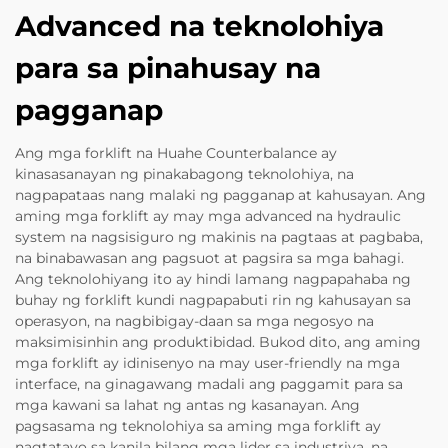
Advanced na teknolohiya
para sa pinahusay na
pagganap
Ang mga forklift na Huahe Counterbalance ay
kinasasanayan ng pinakabagong teknolohiya, na
nagpapataas nang malaki ng pagganap at kahusayan. Ang
aming mga forklift ay may mga advanced na hydraulic
system na nagsisiguro ng makinis na pagtaas at pagbaba,
na binabawasan ang pagsuot at pagsira sa mga bahagi.
Ang teknolohiyang ito ay hindi lamang nagpapahaba ng
buhay ng forklift kundi nagpapabuti rin ng kahusayan sa
operasyon, na nagbibigay-daan sa mga negosyo na
maksimisinhin ang produktibidad. Bukod dito, ang aming
mga forklift ay idinisenyo na may user-friendly na mga
interface, na ginagawang madali ang paggamit para sa
mga kawani sa lahat ng antas ng kasanayan. Ang
pagsasama ng teknolohiya sa aming mga forklift ay
nagtatayo sa kanila bilang mga lider sa industriya, na