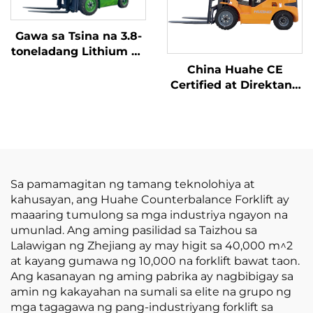
Gawa sa Tsina na 3.8-
toneladang Lithium na
Forklift, Mahusay na
China Huahe CE
Pagganap at Abot-
Certified at Direktang
kaya ang Presyo
Pagbebenta mula sa
Pabrika ng 3.5-ton na
LPG Forklift
Sa pamamagitan ng tamang teknolohiya at
kahusayan, ang Huahe Counterbalance Forklift ay
maaaring tumulong sa mga industriya ngayon na
umunlad. Ang aming pasilidad sa Taizhou sa
Lalawigan ng Zhejiang ay may higit sa 40,000 m^2
at kayang gumawa ng 10,000 na forklift bawat taon.
Ang kasanayan ng aming pabrika ay nagbibigay sa
amin ng kakayahan na sumali sa elite na grupo ng
mga tagagawa ng pang-industriyang forklift sa