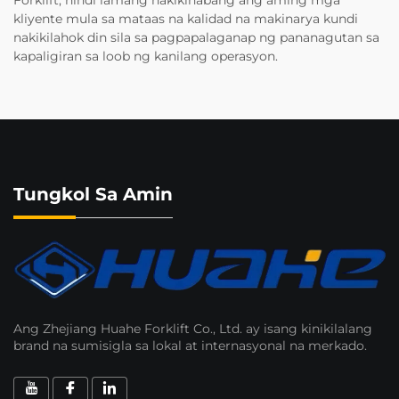
kliyente mula sa mataas na kalidad na makinarya kundi
nakikilahok din sila sa pagpapalaganap ng pananagutan sa
kapaligiran sa loob ng kanilang operasyon.
Tungkol Sa Amin
Ang Zhejiang Huahe Forklift Co., Ltd. ay isang kinikilalang
brand na sumisigla sa lokal at internasyonal na merkado.