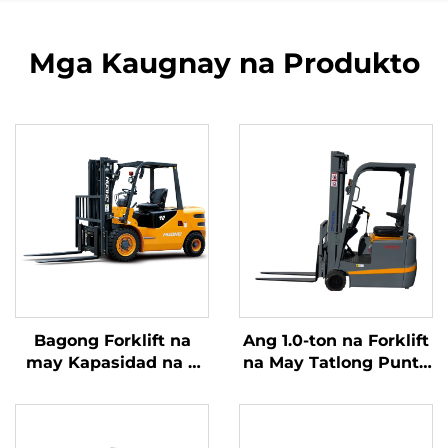
Mga Kaugnay na Produkto
Bagong Forklift na
Ang 1.0-ton na Forklift
may Kapasidad na 4
na May Tatlong Punto
tonelada na
ng Balanseng Lithium
kumukuha ng
Battery at May
kuryente mula sa
Kapasidad na 1.0 Ton