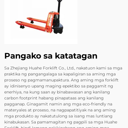
Pangako sa katatagan
Sa Zhejiang Huahe Forklift Co., Ltd., nakatuon kami sa mga
praktika ng pangangalaga sa kapaligiran sa aming mga
proseso ng pagmamanupaktura. Ang aming mga forklift
ay idinisenyo upang maging epektibo sa paggamit ng
enerhiya, na kung saan ay binabawasan ang kanilang
carbon footprint habang pinapataas ang kanilang
pagganap. Ginagamit namin ang mga eco-friendly na
materyales at proseso, na nagpapatitiyak na ang aming
mga produkto ay nakatutulong sa isang mas luntiang
kinabukasan. Sa pamamagitan ng pagpili sa mga Huahe
Forklift, hindi lamang nakikinabang ang aming mga