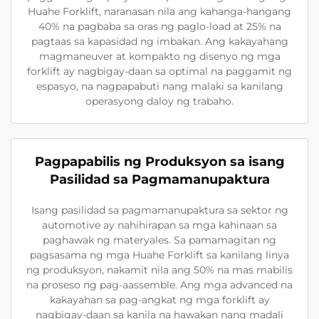
Huahe Forklift, naranasan nila ang kahanga-hangang
40% na pagbaba sa oras ng paglo-load at 25% na
pagtaas sa kapasidad ng imbakan. Ang kakayahang
magmaneuver at kompakto ng disenyo ng mga
forklift ay nagbigay-daan sa optimal na paggamit ng
espasyo, na nagpapabuti nang malaki sa kanilang
operasyong daloy ng trabaho.
Pagpapabilis ng Produksyon sa isang
Pasilidad sa Pagmamanupaktura
Isang pasilidad sa pagmamanupaktura sa sektor ng
automotive ay nahihirapan sa mga kahinaan sa
paghawak ng materyales. Sa pamamagitan ng
pagsasama ng mga Huahe Forklift sa kanilang linya
ng produksyon, nakamit nila ang 50% na mas mabilis
na proseso ng pag-aassemble. Ang mga advanced na
kakayahan sa pag-angkat ng mga forklift ay
nagbigay-daan sa kanila na hawakan nang madali