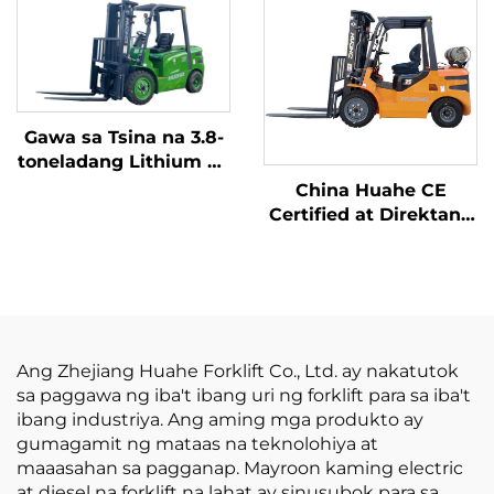
diesel, na may mataas
na Ginawa sa Tsina ay
na kalidad na Hapones
may Makatwirang
na motor ng ISUZU
Presyo
Gawa sa Tsina na 3.8-
toneladang Lithium na
Forklift, Mahusay na
China Huahe CE
Pagganap at Abot-
Certified at Direktang
kaya ang Presyo
Pagbebenta mula sa
Pabrika ng 3.5-ton na
LPG Forklift
Ang Zhejiang Huahe Forklift Co., Ltd. ay nakatutok
sa paggawa ng iba't ibang uri ng forklift para sa iba't
ibang industriya. Ang aming mga produkto ay
gumagamit ng mataas na teknolohiya at
maaasahan sa pagganap. Mayroon kaming electric
at diesel na forklift na lahat ay sinusubok para sa