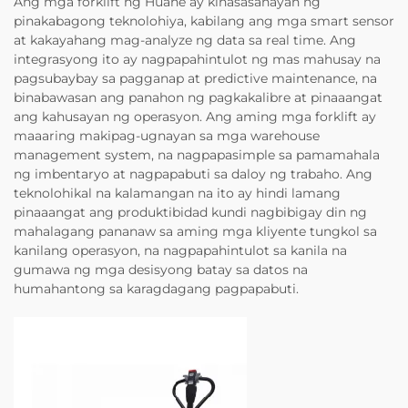
Ang mga forklift ng Huahe ay kinasasanayan ng
pinakabagong teknolohiya, kabilang ang mga smart sensor
at kakayahang mag-analyze ng data sa real time. Ang
integrasyong ito ay nagpapahintulot ng mas mahusay na
pagsubaybay sa pagganap at predictive maintenance, na
binabawasan ang panahon ng pagkakalibre at pinaaangat
ang kahusayan ng operasyon. Ang aming mga forklift ay
maaaring makipag-ugnayan sa mga warehouse
management system, na nagpapasimple sa pamamahala
ng imbentaryo at nagpapabuti sa daloy ng trabaho. Ang
teknolohikal na kalamangan na ito ay hindi lamang
pinaaangat ang produktibidad kundi nagbibigay din ng
mahalagang pananaw sa aming mga kliyente tungkol sa
kanilang operasyon, na nagpapahintulot sa kanila na
gumawa ng mga desisyong batay sa datos na
humahantong sa karagdagang pagpapabuti.