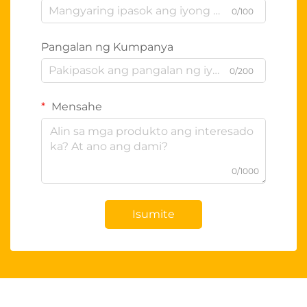
0/100
Pangalan ng Kumpanya
0/200
Mensahe
0/1000
Isumite