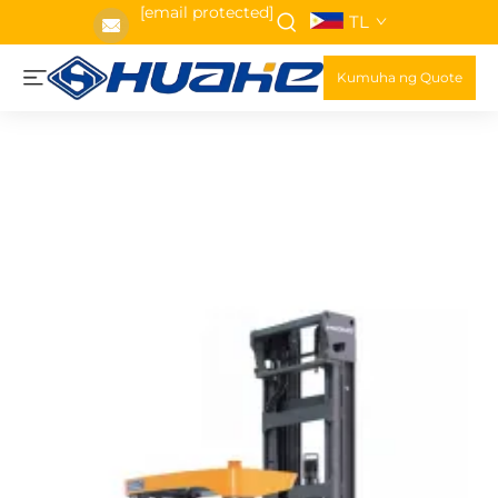
[email protected]
TL
Kumuha ng Quote