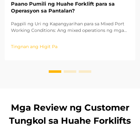
Paano Pumili ng Huahe Forklift para sa
Operasyon sa Pantalan?
Pagpili ng Uri ng Kapangyarihan para sa Mixed Port
Working Conditions: Ang mixed operations ng mga
pantalan ay kasama ang parehong indoor warehouse
cargo sorting at outdoor yard loading at unloading.
Tingnan ang Higit Pa
Dahil dito, ang uri ng kapangyarihan ang unang
isinasaalang-alang sa pagpili ng forklift. ...
Mga Review ng Customer
Tungkol sa Huahe Forklifts