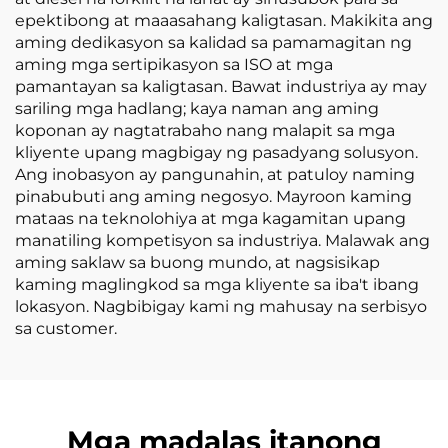
epektibong at maaasahang kaligtasan. Makikita ang
aming dedikasyon sa kalidad sa pamamagitan ng
aming mga sertipikasyon sa ISO at mga
pamantayan sa kaligtasan. Bawat industriya ay may
sariling mga hadlang; kaya naman ang aming
koponan ay nagtatrabaho nang malapit sa mga
kliyente upang magbigay ng pasadyang solusyon.
Ang inobasyon ay pangunahin, at patuloy naming
pinabubuti ang aming negosyo. Mayroon kaming
mataas na teknolohiya at mga kagamitan upang
manatiling kompetisyon sa industriya. Malawak ang
aming saklaw sa buong mundo, at nagsisikap
kaming maglingkod sa mga kliyente sa iba't ibang
lokasyon. Nagbibigay kami ng mahusay na serbisyo
sa customer.
Mga madalas itanong