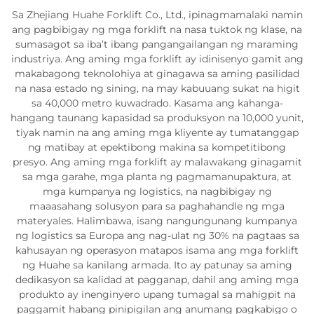
Sa Zhejiang Huahe Forklift Co., Ltd., ipinagmamalaki namin
ang pagbibigay ng mga forklift na nasa tuktok ng klase, na
sumasagot sa iba’t ibang pangangailangan ng maraming
industriya. Ang aming mga forklift ay idinisenyo gamit ang
makabagong teknolohiya at ginagawa sa aming pasilidad
na nasa estado ng sining, na may kabuuang sukat na higit
sa 40,000 metro kuwadrado. Kasama ang kahanga-
hangang taunang kapasidad sa produksyon na 10,000 yunit,
tiyak namin na ang aming mga kliyente ay tumatanggap
ng matibay at epektibong makina sa kompetitibong
presyo. Ang aming mga forklift ay malawakang ginagamit
sa mga garahe, mga planta ng pagmamanupaktura, at
mga kumpanya ng logistics, na nagbibigay ng
maaasahang solusyon para sa paghahandle ng mga
materyales. Halimbawa, isang nangungunang kumpanya
ng logistics sa Europa ang nag-ulat ng 30% na pagtaas sa
kahusayan ng operasyon matapos isama ang mga forklift
ng Huahe sa kanilang armada. Ito ay patunay sa aming
dedikasyon sa kalidad at pagganap, dahil ang aming mga
produkto ay inenginyero upang tumagal sa mahigpit na
paggamit habang pinipigilan ang anumang pagkabigo o