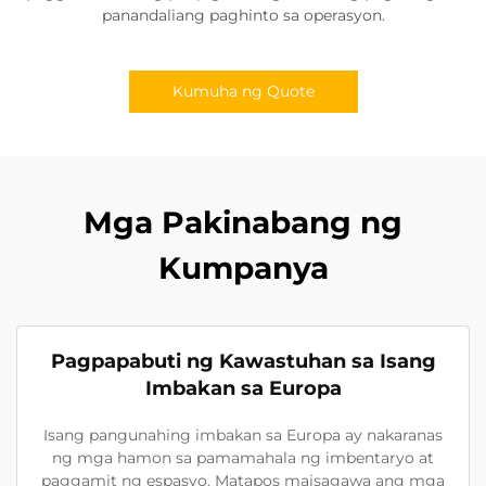
panandaliang paghinto sa operasyon.
Kumuha ng Quote
Mga Pakinabang ng
Kumpanya
Pagpapabuti ng Kawastuhan sa Isang
Imbakan sa Europa
Isang pangunahing imbakan sa Europa ay nakaranas
ng mga hamon sa pamamahala ng imbentaryo at
paggamit ng espasyo. Matapos maisagawa ang mga