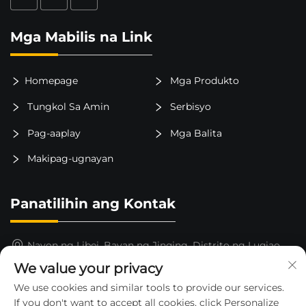
Mga Mabilis na Link
Homepage
Mga Produkto
Tungkol Sa Amin
Serbisyo
Pag-aaplay
Mga Balita
Makipag-ugnayan
Panatilihin ang Kontak
Nayon ng Libei, Bayan ng Jinqing, Distrito ng Luqiao,
Lungsod ng Taizhou, Lalawigan ng Zhejiang, Tsina
We value your privacy
15325652000
We use cookies and similar tools to provide our services.
If you don't want to accept all cookies, click Personalize