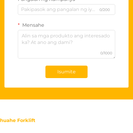
0/200
Mensahe
0/1000
Isumite
huahe Forklift