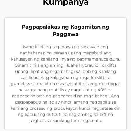
Kumpanya
Pagpapalakas ng Kagamitan ng
Paggawa
Isang kilalang tagagawa ng sasakyan ang
naghahanap ng paraan upang mapabuti ang
kahusayan ng kanilang linya ng pagmamanupaktura.
Ginamit nila ang aming Huahe Hydraulic Forklifts
upang ilipat ang mga bahagi sa loob ng kanilang
pasilidad. Ang kakayahan ng mga forklift na
gumalaw sa maliit na espasyo at itaas ang mabibigat
na karga nang mabilis ay nagdulot ng 40% na
pagbaba sa oras ng paghahatid ng mga bahagi. Ang
pagpapabuti na ito ay hindi lamang nagpabilis sa
kanilang proseso ng produksyon kundi nagpataas din
ng kabuuang output, na nag-ambag sa 15% na
pagtaas sa kanilang taunang benta.