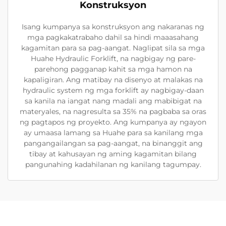
Konstruksyon
Isang kumpanya sa konstruksyon ang nakaranas ng
mga pagkakatrabaho dahil sa hindi maaasahang
kagamitan para sa pag-aangat. Naglipat sila sa mga
Huahe Hydraulic Forklift, na nagbigay ng pare-
parehong pagganap kahit sa mga hamon na
kapaligiran. Ang matibay na disenyo at malakas na
hydraulic system ng mga forklift ay nagbigay-daan
sa kanila na iangat nang madali ang mabibigat na
materyales, na nagresulta sa 35% na pagbaba sa oras
ng pagtapos ng proyekto. Ang kumpanya ay ngayon
ay umaasa lamang sa Huahe para sa kanilang mga
pangangailangan sa pag-aangat, na binanggit ang
tibay at kahusayan ng aming kagamitan bilang
pangunahing kadahilanan ng kanilang tagumpay.