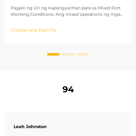
Pagpili ng Uri ng Kapangyarihan para sa Mixed Port
Working Conditions: Ang mixed operations ng mga
pantalan ay kasama ang parehong indoor warehouse
cargo sorting at outdoor yard loading at unloading.
Tingnan ang Higit Pa
Dahil dito, ang uri ng kapangyarihan ang unang
isinasaalang-alang sa pagpili ng forklift. ...
94
Leah Johnston