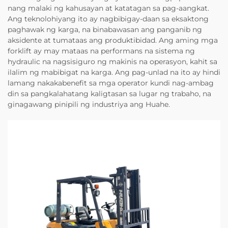
nang malaki ng kahusayan at katatagan sa pag-aangkat.
Ang teknolohiyang ito ay nagbibigay-daan sa eksaktong
paghawak ng karga, na binabawasan ang panganib ng
aksidente at tumataas ang produktibidad. Ang aming mga
forklift ay may mataas na performans na sistema ng
hydraulic na nagsisiguro ng makinis na operasyon, kahit sa
ilalim ng mabibigat na karga. Ang pag-unlad na ito ay hindi
lamang nakakabenefit sa mga operator kundi nag-ambag
din sa pangkalahatang kaligtasan sa lugar ng trabaho, na
ginagawang pinipili ng industriya ang Huahe.