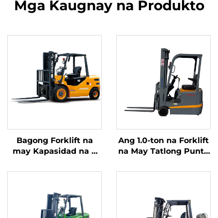
Mga Kaugnay na Produkto
Bagong Forklift na
Ang 1.0-ton na Forklift
may Kapasidad na 4
na May Tatlong Punto
tonelada na
ng Balanseng Lithium
kumukuha ng
Battery at May
kuryente mula sa
Kapasidad na 1.0 Ton
diesel, na may mataas
na Ginawa sa Tsina ay
na kalidad na Hapones
may Makatwirang
na motor ng ISUZU
Presyo