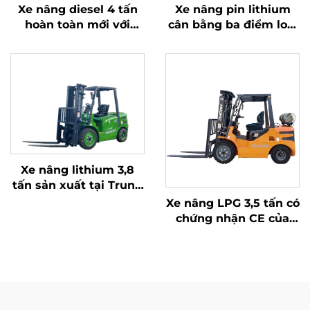
Xe nâng diesel 4 tấn
Xe nâng pin lithium
hoàn toàn mới với
cân bằng ba điểm loại
động cơ ISUZU Nhật
1,0 tấn, sản xuất tại
Bản chất lượng cao
Trung Quốc, giá cả
hợp lý
Xe nâng lithium 3,8
tấn sản xuất tại Trung
Quốc, hiệu suất vượt
Xe nâng LPG 3,5 tấn có
trội và giá cả phải
chứng nhận CE của
chăng
Hoa Hà (Trung Quốc)
và bán trực tiếp từ nhà
máy