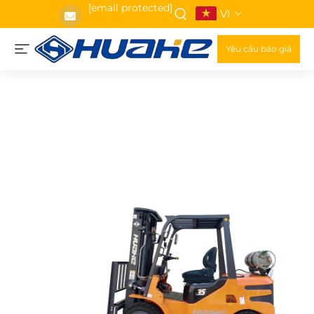
[email protected]
VI
Yêu cầu báo giá