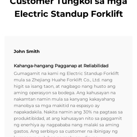
Customer Tungkol sa mga
Electric Standup Forklift
John Smith
Kahanga-hangang Pagganap at Reliabilidad
Gumagamit na kami ng Electric Standup Forklift
mula sa Zhejiang Huahe Forklift Co., Ltd. nang
higit sa isang taon, at nagbago nang husto ang
aming operasyon sa bodega. Ang kahusayan na
nakamtan namin mula sa kanyang kakayahang
manobya sa mga makitid na espasyo ay
napakadakila. Nakita namin ang 30% na pagtaas sa
produktibidad, at ang kahusayan nito sa paggamit
ng enerhiya ay nagpababa nang malaki sa aming
gastos. Ang serbisyo sa customer na ibinigay ng