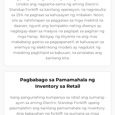
Unidos ang nagsama-sama ng aming Electric
Standup Forklift sa kanilang operasyon, na nagresulta
sa 25% na pagtaas sa kahusayan ng imbakan. Noon,
sila ay nahihirapan sa paggalaw sa mga makitid na
daanan, ngunit ang kompakto nating disenyo ay
nagbigay-daan sa maayos na paglipat sa pagitan ng
mga hanay. Ibinigay ng kliyente na ang mas
mababang gastos sa pagpapanatili at kahusayan sa
enerhiya ng elektrikong modelo ay nagdulot ng
malaking pagtitipid sa kabuuan, na pinalakas ang
kanilang kita.
Pagbabago sa Pamamahala ng
Inventory sa Retail
Isang pangunahing kumpanya sa retail ang sumang-
ayon sa aming Electric Standup Forklift upang
pasimplehin ang kanilang pamamahala ng inventory.
Ang kakayahan ng forklift na gumana sa mga