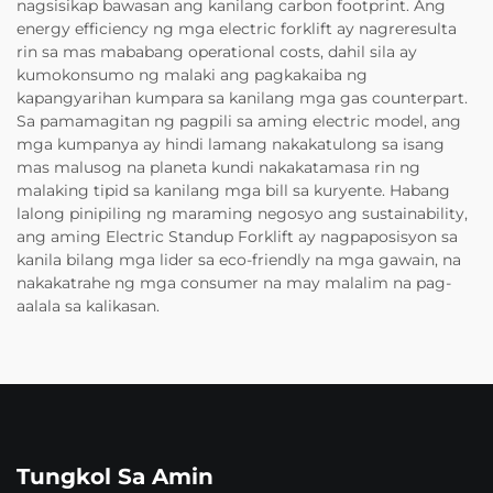
nagsisikap bawasan ang kanilang carbon footprint. Ang
energy efficiency ng mga electric forklift ay nagreresulta
rin sa mas mababang operational costs, dahil sila ay
kumokonsumo ng malaki ang pagkakaiba ng
kapangyarihan kumpara sa kanilang mga gas counterpart.
Sa pamamagitan ng pagpili sa aming electric model, ang
mga kumpanya ay hindi lamang nakakatulong sa isang
mas malusog na planeta kundi nakakatamasa rin ng
malaking tipid sa kanilang mga bill sa kuryente. Habang
lalong pinipiling ng maraming negosyo ang sustainability,
ang aming Electric Standup Forklift ay nagpaposisyon sa
kanila bilang mga lider sa eco-friendly na mga gawain, na
nakakatrahe ng mga consumer na may malalim na pag-
aalala sa kalikasan.
Tungkol Sa Amin