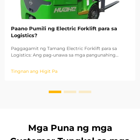
Paano Pumili ng Electric Forklift para sa
Logistics?
Paggagamit ng Tamang Electric Forklift para sa
Logistics: Ang pag-unawa sa mga pangunahing
parameter at operasyon ng iyong logistics ay
mahalaga upang mapili ang tamang electric forklift.
Tingnan ang Higit Pa
Batay sa mga pamantayan ng ISO para sa industrial
vehicle, ang taas ng pag-aangat at ang r...
Mga Puna ng mga