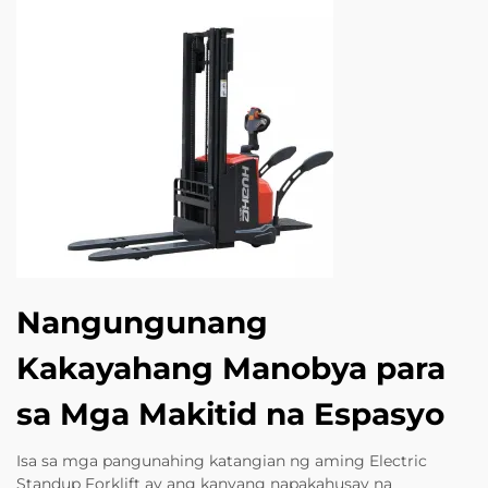
Nangungunang
Kakayahang Manobya para
sa Mga Makitid na Espasyo
Isa sa mga pangunahing katangian ng aming Electric
Standup Forklift ay ang kanyang napakahusay na