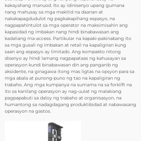
kakayahang manuod. Ito ay idinisenyo upang gumana
nang mahusay sa mga makitid na daanan at
nakakapagdudulot ng pagkakapihang espasyo, na
nagpapahintulot sa mga operator na maksimisahin ang
kapasidad ng imbakan nang hindi binabawasan ang
kadaliang ma-access. Partikular na kapaki-pakinabang ito
sa mga gusali ng imbakan at retail na kapaligiran kung
saan ang espasyo ay limitado. Ang kompakto nitong
disenyo ay hindi lamang nagpapataas ng kahusayan sa
operasyon kundi binabawasan din ang panganib ng
aksidente, na ginagawa itong mas ligtas na opsyon para sa
mga abala at punong-puno ng tao na kapaligiran ng
trabaho. Ang mga kumpanya na sumama na sa forklift na
ito sa kanilang operasyon ay nag-uulat ng malakiang
pagpapabuti sa daloy ng trabaho at organisasyon, na
humantong sa nadagdagang produktibidad at nabawasang
operasyon na gastos.