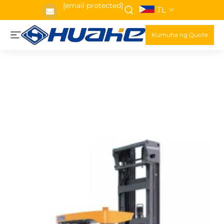
[email protected]
TL
Kumuha ng Quote