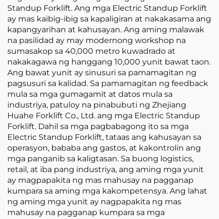
Standup Forklift. Ang mga Electric Standup Forklift
ay mas kaibig-ibig sa kapaligiran at nakakasama ang
kapangyarihan at kahusayan. Ang aming malawak
na pasilidad ay may modernong workshop na
sumasakop sa 40,000 metro kuwadrado at
nakakagawa ng hanggang 10,000 yunit bawat taon.
Ang bawat yunit ay sinusuri sa pamamagitan ng
pagsusuri sa kalidad. Sa pamamagitan ng feedback
mula sa mga gumagamit at datos mula sa
industriya, patuloy na pinabubuti ng Zhejiang
Huahe Forklift Co., Ltd. ang mga Electric Standup
Forklift. Dahil sa mga pagbabagong ito sa mga
Electric Standup Forklift, tataas ang kahusayan sa
operasyon, bababa ang gastos, at kakontrolin ang
mga panganib sa kaligtasan. Sa buong logistics,
retail, at iba pang industriya, ang aming mga yunit
ay magpapakita ng mas mahusay na pagganap
kumpara sa aming mga kakompetensya. Ang lahat
ng aming mga yunit ay nagpapakita ng mas
mahusay na pagganap kumpara sa mga