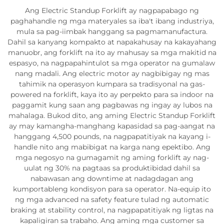
Ang Electric Standup Forklift ay nagpapabago ng
paghahandle ng mga materyales sa iba't ibang industriya,
mula sa pag-iimbak hanggang sa pagmamanufactura.
Dahil sa kanyang kompakto at napakahusay na kakayahang
manuobr, ang forklift na ito ay mahusay sa mga makitid na
espasyo, na nagpapahintulot sa mga operator na gumalaw
nang madali. Ang electric motor ay nagbibigay ng mas
tahimik na operasyon kumpara sa tradisyonal na gas-
powered na forklift, kaya ito ay perpekto para sa indoor na
paggamit kung saan ang pagbawas ng ingay ay lubos na
mahalaga. Bukod dito, ang aming Electric Standup Forklift
ay may kamangha-manghang kapasidad sa pag-aangat na
hanggang 4,500 pounds, na nagpapatitiyak na kayang i-
handle nito ang mabibigat na karga nang epektibo. Ang
mga negosyo na gumagamit ng aming forklift ay nag-
uulat ng 30% na pagtaas sa produktibidad dahil sa
nabawasan ang downtime at nadagdagan ang
kumportableng kondisyon para sa operator. Na-equip ito
ng mga advanced na safety feature tulad ng automatic
braking at stability control, na nagpapatitiyak ng ligtas na
kapaligiran sa trabaho. Ang aming mga customer sa