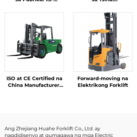
Toneladang Electric
Pinakamahusay na
Forklift na may
Elektrikong Forklift na
Sertipiko ng CE at ISO,
May Lithium, 2.5
Lithium Battery, Para
Toneladang Forklift na
sa Lahat ng Uri ng
May Baterya para sa
Terreno
Pagbebenta
ISO at CE Certified na
Forward-moving na
China Manufacturer:
Elektrikong Forklift
10-Toneladang Lithium
Battery Forklift,
Electric Forklift
Ang Zhejiang Huahe Forklift Co., Ltd. ay
nagdidisenyo at gumagawa ng mga Electric