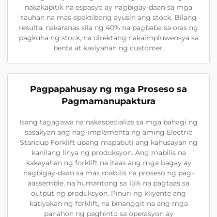
nakakapitik na espasyo ay nagbigay-daan sa mga
tauhan na mas epektibong ayusin ang stock. Bilang
resulta, nakaranas sila ng 40% na pagbaba sa oras ng
pagkuha ng stock, na direktang nakaimpluwensya sa
benta at kasiyahan ng customer.
Pagpapahusay ng mga Proseso sa
Pagmamanupaktura
Isang tagagawa na nakaspecialize sa mga bahagi ng
sasakyan ang nag-implementa ng aming Electric
Standup Forklift upang mapabuti ang kahusayan ng
kanilang linya ng produksyon. Ang mabilis na
kakayahan ng forklift na itaas ang mga bagay ay
nagbigay-daan sa mas mabilis na proseso ng pag-
aassemble, na humantong sa 15% na pagtaas sa
output ng produksyon. Pinuri ng kliyente ang
katiyakan ng forklift, na binanggit na ang mga
panahon ng paghinto sa operasyon ay