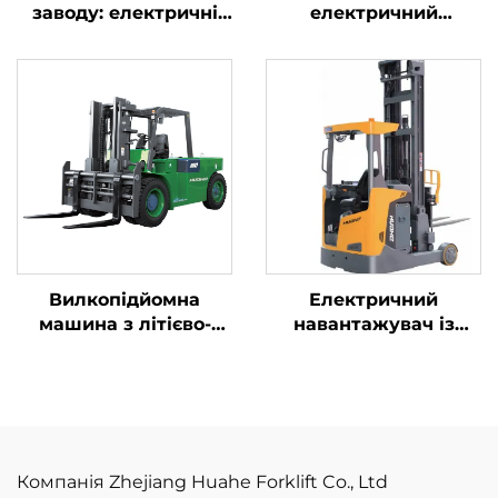
заводу: електричні
електричний
вилкопідйомники
навантажувач
вагою 1,5 т з
бренду Huahe із
сертифікатами CE та
літієвою батареєю,
ISO, літієві
вантажопідйомністю
акумулятори,
2,5 тонни,
універсальні
навантажувач із
вилкопідйомники
літієвою батареєю
для продажу
Вилкопідйомна
Електричний
машина з літієво-
навантажувач із
іонними
функцією руху
акумуляторами
вперед
вантажопідйомністю
10 тонн, електрична
вилкопідйомна
машина, виробник із
Компанія Zhejiang Huahe Forklift Co., Ltd
Китаю,