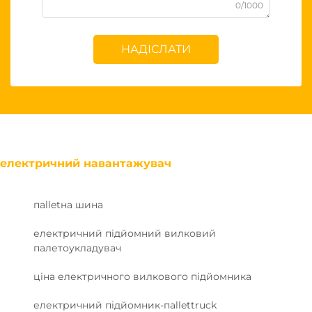
0/1000
НАДІСЛАТИ
електричний навантажувач
пalletна шина
електричний підйомний вилковий
палетоукладувач
ціна електричного вилкового підйомника
електричний підйомник-пallettruck