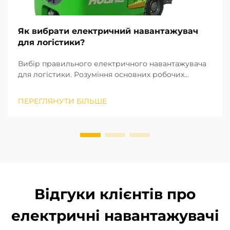
Як вибрати електричний навантажувач
для логістики?
Вибір правильного електричного навантажувача
для логістики. Розуміння основних робочих
параметрів і операцій вашої логістичної системи
є ключовим фактором при виборі відповідного
ПЕРЕГЛЯНУТИ БІЛЬШЕ
електричного навантажувача. На основі
промислових стандартів ISO щодо
вантажопідйомних машин, висота підйому та р...
Відгуки клієнтів про
електричні навантажувачі