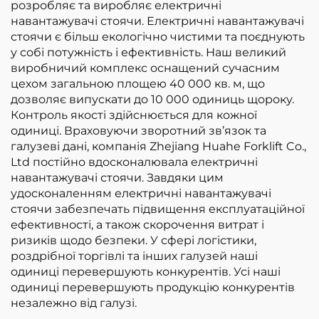
розробляє та виробляє електричні
сертифікована за
навантажувачі стоячи. Електричні навантажувачі
стандартами ISO та
стоячи є більш екологічно чистими та поєднують
CE
у собі потужність і ефективність. Наш великий
виробничий комплекс оснащений сучасним
цехом загальною площею 40 000 кв. м, що
дозволяє випускати до 10 000 одиниць щороку.
Контроль якості здійснюється для кожної
одиниці. Враховуючи зворотний зв’язок та
галузеві дані, компанія Zhejiang Huahe Forklift Co.,
Ltd постійно вдосконалювала електричні
навантажувачі стоячи. Завдяки цим
удосконаленням електричні навантажувачі
стоячи забезпечать підвищення експлуатаційної
ефективності, а також скорочення витрат і
ризиків щодо безпеки. У сфері логістики,
роздрібної торгівлі та інших галузей наші
одиниці перевершують конкурентів. Усі наші
одиниці перевершують продукцію конкурентів
незалежно від галузі.