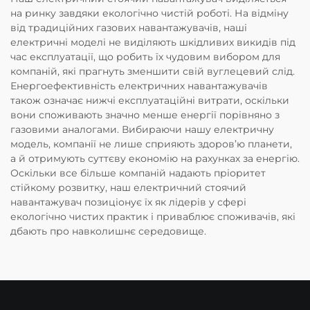
на ринку завдяки екологічно чистій роботі. На відміну
від традиційних газових навантажувачів, наші
електричні моделі не виділяють шкідливих викидів під
час експлуатації, що робить їх чудовим вибором для
компаній, які прагнуть зменшити свій вуглецевий слід.
Енергоефективність електричних навантажувачів
також означає нижчі експлуатаційні витрати, оскільки
вони споживають значно менше енергії порівняно з
газовими аналогами. Вибираючи нашу електричну
модель, компанії не лише сприяють здоров’ю планети,
а й отримують суттєву економію на рахунках за енергію.
Оскільки все більше компаній надають пріоритет
стійкому розвитку, наш електричний стоячий
навантажувач позиціонує їх як лідерів у сфері
екологічно чистих практик і приваблює споживачів, які
дбають про навколишнє середовище.