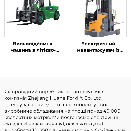
акумулятори,
2,5 тонни,
універсальні
навантажувач із
вилкопідйомники
літієвою батареєю
для продажу
Вилкопідйомна
Електричний
машина з літієво-
навантажувач із
іонними
функцією руху
акумуляторами
вперед
вантажопідйомністю
10 тонн, електрична
вилкопідйомна
машина, виробник із
Як провідний виробник навантажувачів,
Китаю,
компанія Zhejiang Huahe Forklift Co., Ltd.
сертифікована за
інтегрувала найсучасніші технології у своє
стандартами ISO та
виробниче обладнання на площі понад 40 000
CE
квадратних метрів. Ми постачаємо електричні
складські навантажувачі, оскільки здатні
виробляти 10 000 одиниць щорічно. Оскільки ми