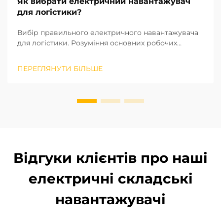
Як вибрати електричний навантажувач
для логістики?
Вибір правильного електричного навантажувача
для логістики. Розуміння основних робочих
параметрів і операцій вашої логістичної системи
є ключовим фактором при виборі відповідного
ПЕРЕГЛЯНУТИ БІЛЬШЕ
електричного навантажувача. На основі
промислових стандартів ISO щодо
вантажопідйомних машин, висота підйому та р...
Відгуки клієнтів про наші
електричні складські
навантажувачі