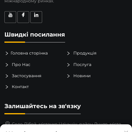
міжнародному ринках.
Швидкі посилання
Головна сторінка
Продукція
Про Нас
Послуга
Застосування
Новини
Контакт
Залишайтесь на зв'язку
Село Лібей, містечко Цзіньцін, район Луцяо, місто
Тайчжоу, провінція Чжэцзян, Китай