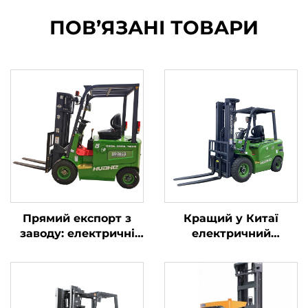
ПОВ’ЯЗАНІ ТОВАРИ
Прямий експорт з
Кращий у Китаї
заводу: електричні
електричний
вилкопідйомники
навантажувач
вагою 1,5 т з
бренду Huahe із
сертифікатами CE та
літієвою батареєю,
ISO, літієві
вантажопідйомністю