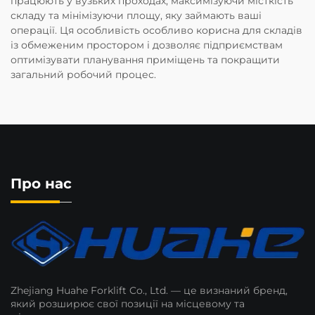
працюють у вузьких проходах, максимізуючи місткість
складу та мінімізуючи площу, яку займають ваші
операції. Ця особливість особливо корисна для складів
із обмеженим простором і дозволяє підприємствам
оптимізувати планування приміщень та покращити
загальний робочий процес.
Про нас
Zhejiang Huahe Forklift Co., Ltd. — це визнаний бренд,
який розширює свої позиції на місцевому та