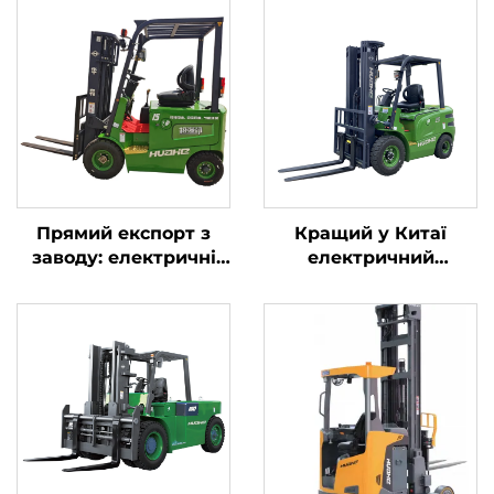
Прямий експорт з
Кращий у Китаї
заводу: електричні
електричний
вилкопідйомники
навантажувач
вагою 1,5 т з
бренду Huahe із
сертифікатами CE та
літієвою батареєю,
ISO, літієві
вантажопідйомністю
акумулятори,
2,5 тонни,
універсальні
навантажувач із
вилкопідйомники
літієвою батареєю
для продажу