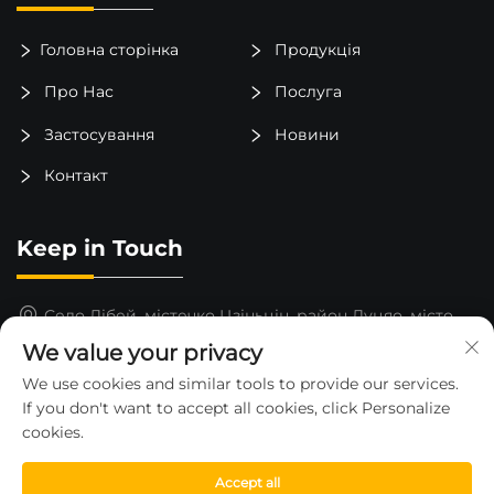
Головна сторінка
Продукція
Про Нас
Послуга
Застосування
Новини
Контакт
Keep in Touch
Село Лібей, містечко Цзіньцін, район Луцяо, місто
Тайчжоу, провінція Чжэцзян, Китай
We value your privacy
15325652000
We use cookies and similar tools to provide our services.
If you don't want to accept all cookies, click Personalize
[email protected]
cookies.
Accept all