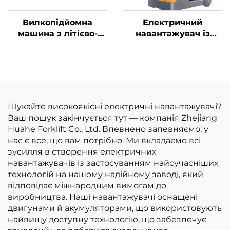
Вилкопідйомна
Електричний
машина з літієво-
навантажувач із
іонними
функцією руху
акумуляторами
вперед
вантажопідйомністю
10 тонн, електрична
вилкопідйомна
машина, виробник із
Шукайте високоякісні електричні навантажувачі?
Китаю,
Ваш пошук закінчується тут — компанія Zhejiang
сертифікована за
Huahe Forklift Co., Ltd. Впевнено запевняємо: у
стандартами ISO та
нас є все, що вам потрібно. Ми вкладаємо всі
CE
зусилля в створення електричних
навантажувачів із застосуванням найсучасніших
технологій на нашому надійному заводі, який
відповідає міжнародним вимогам до
виробництва. Наші навантажувачі оснащені
двигунами й акумуляторами, що використовують
найвищу доступну технологію, що забезпечує