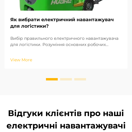
Як вибрати електричний навантажувач
для логістики?
Вибір правильного електричного навантажувача
для логістики. Розуміння основних робочих
параметрів і операцій вашої логістичної системи
є ключовим фактором при виборі відповідного
View More
електричного навантажувача. На основі
промислових стандартів ISO щодо
вантажопідйомних машин, висота підйому та р...
Відгуки клієнтів про наші
електричні навантажувачі