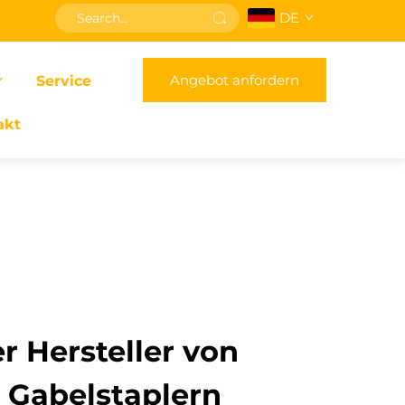
DE
Angebot anfordern
Service
akt
r Hersteller von
n Gabelstaplern