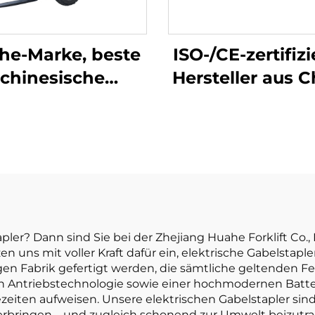
he-Marke, beste
ISO-/CE-zertifizi
chinesische
Hersteller aus C
THIUM-Elektro-
10-Tonnen-Lith
ler, 2,5-Tonnen-
Akku-Gabelstap
kustapler zum
elektrische
Verkauf
Gabelstaple
er? Dann sind Sie bei der Zhejiang Huahe Forklift Co., L
zen uns mit voller Kraft dafür ein, elektrische Gabelstaple
en Fabrik gefertigt werden, die sämtliche geltenden Fert
n Antriebstechnologie sowie einer hochmodernen Batter
zeiten aufweisen. Unsere elektrischen Gabelstapler sind 
erbringen – und zugleich schonend zur Umwelt beizutra