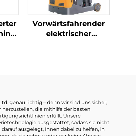
erter
Vorwärtsfahrender
hina:
elektrischer
ium-
Gabelstapler
ler,
r
r
td. genau richtig – denn wir sind uns sicher,
r herzustellen, die mithilfe der besten
igungsrichtlinien erfüllt. Unsere
ietechnologie ausgestattet, sodass sie nicht
darauf ausgelegt, Ihnen dabei zu helfen, in
gen, da sie nahezu oder gar keine Abgase