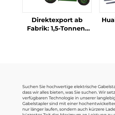
Direktexport ab
Hua
Fabrik: 1,5-Tonnen-
Elektro-Gabelstapler
LI
mit CE- und ISO-
Stap
Zertifizierung sowie
Ak
Lithium-Akku – All-
Terrain-Gabelstapler
Suchen Sie hochwertige elektrische Gabelstapl
dass wir alles bieten, was Sie suchen. Wir set
verfügbaren Technologie in unserer langlebig
Gabelstapler sind mit einer hochentwickelte
nur länger laufen, sondern auch kürzere Lade
kürzester Zeit das Maximum an Leistung zu 