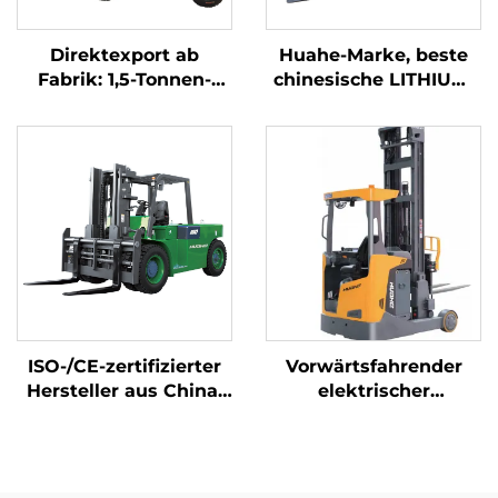
Direktexport ab
Huahe-Marke, beste
Fabrik: 1,5-Tonnen-
chinesische LITHIUM-
Elektro-Gabelstapler
Elektro-Stapler, 2,5-
mit CE- und ISO-
Tonnen-Akkustapler
Zertifizierung sowie
zum Verkauf
Lithium-Akku – All-
Terrain-Gabelstapler
ISO-/CE-zertifizierter
Vorwärtsfahrender
Hersteller aus China:
elektrischer
10-Tonnen-Lithium-
Gabelstapler
Akku-Gabelstapler,
elektrischer
Gabelstapler