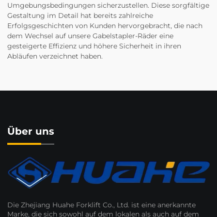
Umgebungsbedingungen sicherzustellen. Diese sorgfältige
Gestaltung im Detail hat bereits zahlreiche
Erfolgsgeschichten von Kunden hervorgebracht, die nach
dem Wechsel auf unsere Gabelstapler-Räder eine
gesteigerte Effizienz und höhere Sicherheit in ihren
Abläufen verzeichnet haben.
Über uns
Die Zhejiang Huahe Forklift Co., Ltd. ist eine anerkannte
Marke, die sich sowohl auf dem lokalen als auch auf dem