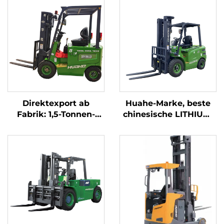
Direktexport ab
Huahe-Marke, beste
Fabrik: 1,5-Tonnen-
chinesische LITHIUM-
Elektro-Gabelstapler
Elektro-Stapler, 2,5-
mit CE- und ISO-
Tonnen-Akkustapler
Zertifizierung sowie
zum Verkauf
Lithium-Akku – All-
Terrain-Gabelstapler