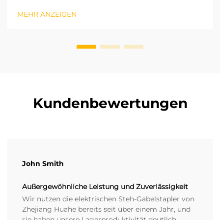
Logistik ist entscheidend, um den richtigen
MEHR ANZEIGEN
elektrischen Gabelstapler auszuwählen. Basierend auf
den ISO-Industriefahrzeugstandards hängen Hubhöhe
und die r...
Kundenbewertungen
John Smith
Außergewöhnliche Leistung und Zuverlässigkeit
Wir nutzen die elektrischen Steh-Gabelstapler von
Zhejiang Huahe bereits seit über einem Jahr, und
sie haben unsere Lagerproduktivität deutlich