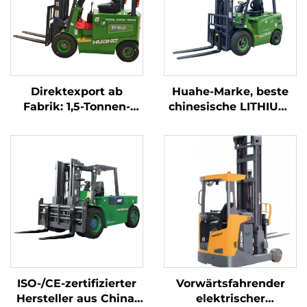
Direktexport ab
Huahe-Marke, beste
Fabrik: 1,5-Tonnen-
chinesische LITHIUM-
Elektro-Gabelstapler
Elektro-Stapler, 2,5-
mit CE- und ISO-
Tonnen-Akkustapler
Zertifizierung sowie
zum Verkauf
Lithium-Akku – All-
Terrain-Gabelstapler
ISO-/CE-zertifizierter
Vorwärtsfahrender
Hersteller aus China:
elektrischer