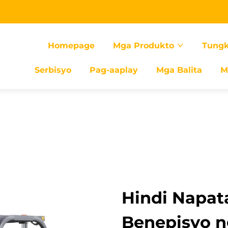
Homepage
Mga Produkto
Tungk
Serbisyo
Pag-aaplay
Mga Balita
M
Hindi Napa
Benepisyo n