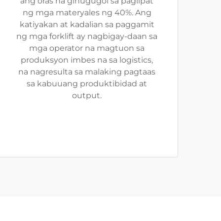
ang oras na ginugugol sa paglipat
ng mga materyales ng 40%. Ang
katiyakan at kadalian sa paggamit
ng mga forklift ay nagbigay-daan sa
mga operator na magtuon sa
produksyon imbes na sa logistics,
na nagresulta sa malaking pagtaas
sa kabuuang produktibidad at
output.