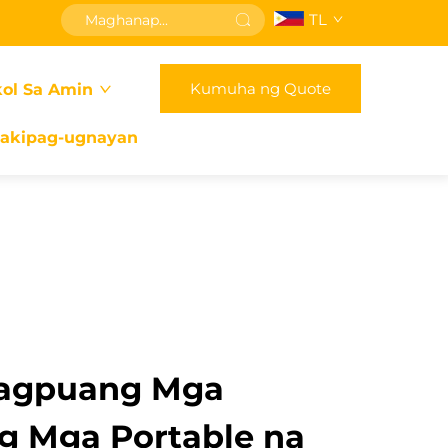
TL
Kumuha ng Quote
ol Sa Amin
akipag-ugnayan
tagpuang Mga
g Mga Portable na