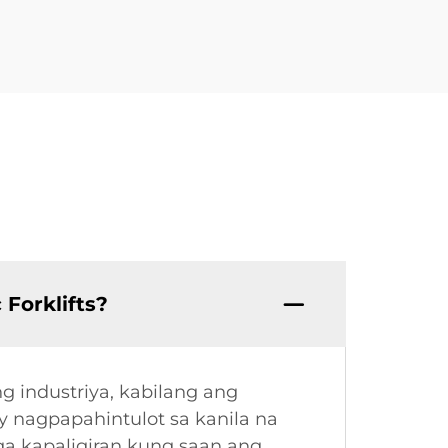
Forklifts?
ng industriya, kabilang ang
ay nagpapahintulot sa kanila na
a kapaligiran kung saan ang