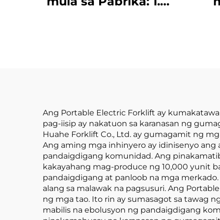
mula sa Pabrika: 1.5-
m
Toneladang Electric
Pin
Forklift na may
Ele
Sertipiko ng CE at
na 
ISO, Lithium Battery,
Ton
Para sa Lahat ng Uri
na M
ng Terreno
s
Ang Portable Electric Forklift ay kumakat
pag-iisip ay nakatuon sa karanasan ng gum
Huahe Forklift Co., Ltd. ay gumagamit ng mg
Ang aming mga inhinyero ay idinisenyo ang
pandaigdigang komunidad. Ang pinakamatibay
kakayahang mag-produce ng 10,000 yunit b
pandaigdigang at panloob na mga merkado. An
alang sa malawak na pagsusuri. Ang Portable
ng mga tao. Ito rin ay sumasagot sa tawag 
mabilis na ebolusyon ng pandaigdigang komu