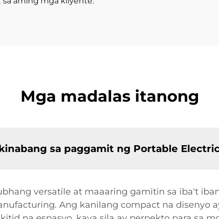
sa aming mga kliyente.
Mga madalas itanong
inabang sa paggamit ng Portable Electric 
 lubhang versatile at maaaring gamitin sa iba't iba
t manufacturing. Ang kanilang compact na disenyo 
id na espasyo, kaya sila ay perpekto para sa mg