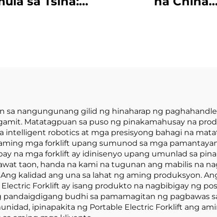
ula sa Tsina:
na China
akamahusay na
Manufacturer: 
ktrikong Forklift
Toneladang Lit
May Lithium, 2.5
Battery Forkli
eladang Forklift
Electric Forkli
ay Baterya para
a Pagbebenta
awan sa nangungunang gilid ng hinaharap ng paghahan
agamit. Matatagpuan sa puso ng pinakamahusay na pro
a intelligent robotics at mga presisyong bahagi na mata
 aming mga forklift upang sumunod sa mga pamantayan 
 na mga forklift ay idinisenyo upang umunlad sa pina
awat taon, handa na kami na tugunan ang mabilis na 
g kalidad ang una sa lahat ng aming produksyon. Ang ba
 Electric Forklift ay isang produkto na nagbibigay ng p
ng pandaigdigang budhi sa pamamagitan ng pagbawas sa 
nidad, ipinapakita ng Portable Electric Forklift ang a