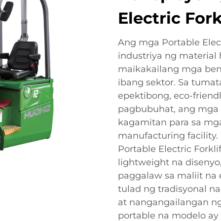
Electric Fork
Ang mga Portable Elect
industriya ng material
maikakailang mga bene
ibang sektor. Sa tuma
epektibong, eco-friendl
pagbubuhat, ang mga for
kagamitan para sa mga
manufacturing facility
Portable Electric Forkl
lightweight na disenyo
paggalaw sa maliit na e
tulad ng tradisyonal na
at nangangailangan ng
portable na modelo ay