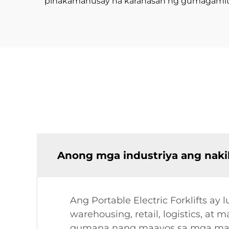
pinakamahusay na karanasan ng gumagamit 
Anong mga industriya ang nakik
Ang Portable Electric Forklifts ay
warehousing, retail, logistics, a
gumana nang maayos sa mga makit