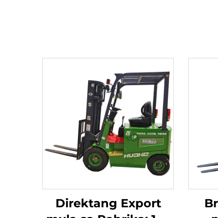
Direktang Export
B