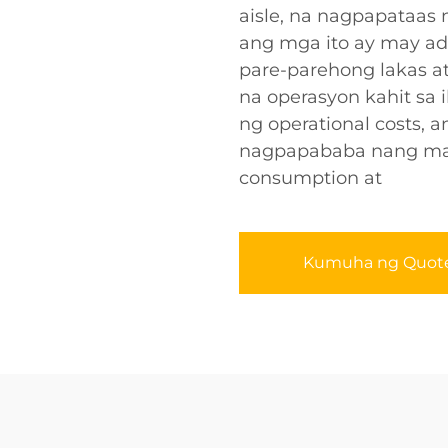
aisle, na nagpapataas
ang mga ito ay may ad
pare-parehong lakas a
na operasyon kahit sa 
ng operational costs, a
nagpapababa nang mal
consumption at
Kumuha ng Quot