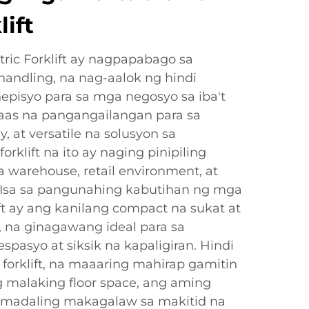
lift
ric Forklift ay nagpapabago sa
 handling, na nag-aalok ng hindi
pisyo para sa mga negosyo sa iba't
taas na pangangailangan para sa
y, at versatile na solusyon sa
klift na ito ay naging pinipiling
 warehouse, retail environment, at
. Isa sa pangunahing kabutihan ng mga
ift ay ang kanilang compact na sukat at
, na ginagawang ideal para sa
spasyo at siksik na kapaligiran. Hindi
 forklift, na maaaring mahirap gamitin
 malaking floor space, ang aming
 madaling makagalaw sa makitid na