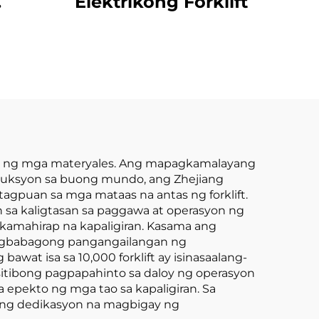
Elektrikong Forklift
10-
hium
ft,
ft
dle ng mga materyales. Ang mapagkamalayang
duksyon sa buong mundo, ang Zhejiang
tagpuan sa mga mataas na antas ng forklift.
sa kaligtasan sa paggawa at operasyon ng
kamahirap na kapaligiran. Kasama ang
nagbabagong pangangailangan ng
wat isa sa 10,000 forklift ay isinasaalang-
ositibong pagpapahinto sa daloy ng operasyon
epekto ng mga tao sa kapaligiran. Sa
ming dedikasyon na magbigay ng