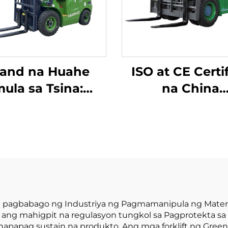
rand na Huahe
ISO at CE Certi
ula sa Tsina:
na China
akamahusay na
Manufacturer: 
ktrikong Forklift
Toneladang Lit
May Lithium, 2.5
Battery Forkli
eladang Forklift
Electric Forkli
ay Baterya para
a Pagbebenta
a pagbabago ng Industriya ng Pagmamanipula ng Matery
ang mahigpit na regulasyon tungkol sa Pagprotekta sa K
apag sustain na produkto. Ang mga forklift ng Green 