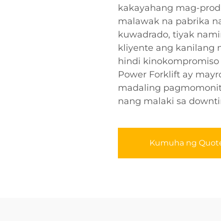
kakayahang mag-produ
malawak na pabrika n
kuwadrado, tiyak nam
kliyente ang kanilang
hindi kinokompromiso
Power Forklift ay mayr
madaling pagmomonito
nang malaki sa downt
Kumuha ng Quot