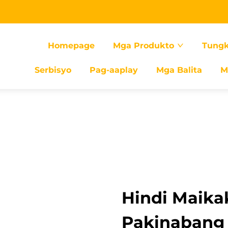
Homepage
Mga Produkto
Tungk
Serbisyo
Pag-aaplay
Mga Balita
M
Hindi Maik
Pakinabang 