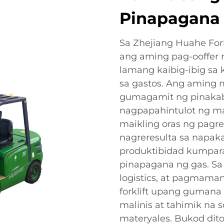
Pinapagana 
Sa Zhejiang Huahe Fork
ang aming pag-ooffer 
lamang kaibig-ibig sa 
sa gastos. Ang aming m
gumagamit ng pinakab
nagpapahintulot ng m
maikling oras ng pagre
nagreresulta sa napak
produktibidad kumpara 
pinapagana ng gas. Sa
logistics, at pagmama
forklift upang gumana
malinis at tahimik na
materyales. Bukod dit