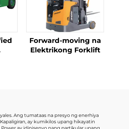
fied
Forward-moving na
Elektrikong Forklift
10-
hium
ft,
ft
ales. Ang tumataas na presyo ng enerhiya
apaligiran, ay kumikilos upang hikayatin
Power ay idinisenyo nang partikular upang