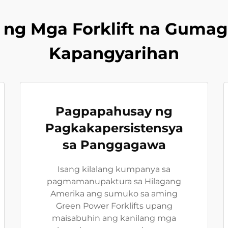
 ng Mga Forklift na Guma
Kapangyarihan
Pagpapahusay ng
Pagkakapersistensya
sa Panggagawa
Isang kilalang kumpanya sa
pagmamanupaktura sa Hilagang
Amerika ang sumuko sa aming
Green Power Forklifts upang
maisabuhin ang kanilang mga