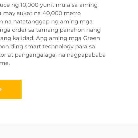
ce ng 10,000 yunit mula sa aming
a may sukat na 40,000 metro
in na natatanggap ng aming mga
 mga order sa tamang panahon nang
 ang kalidad. Ang aming mga Green
oon ding smart technology para sa
r at pangangalaga, na nagpapababa
ime.
e