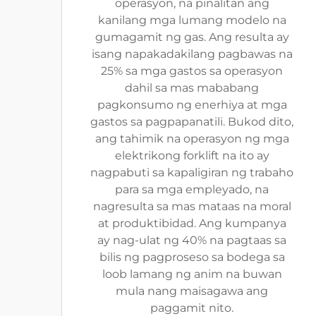
operasyon, na pinalitan ang
kanilang mga lumang modelo na
gumagamit ng gas. Ang resulta ay
isang napakadakilang pagbawas na
25% sa mga gastos sa operasyon
dahil sa mas mababang
pagkonsumo ng enerhiya at mga
gastos sa pagpapanatili. Bukod dito,
ang tahimik na operasyon ng mga
elektrikong forklift na ito ay
nagpabuti sa kapaligiran ng trabaho
para sa mga empleyado, na
nagresulta sa mas mataas na moral
at produktibidad. Ang kumpanya
ay nag-ulat ng 40% na pagtaas sa
bilis ng pagproseso sa bodega sa
loob lamang ng anim na buwan
mula nang maisagawa ang
paggamit nito.