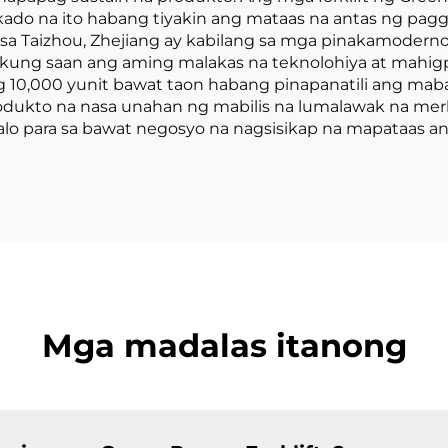
o na ito habang tiyakin ang mataas na antas ng pagga
 sa Taizhou, Zhejiang ay kabilang sa mga pinakamodern
a, kung saan ang aming malakas na teknolohiya at mahig
10,000 yunit bawat taon habang pinapanatili ang maba
kto na nasa unahan ng mabilis na lumalawak na merkad
analo para sa bawat negosyo na nagsisikap na mapataas
Mga madalas itanong