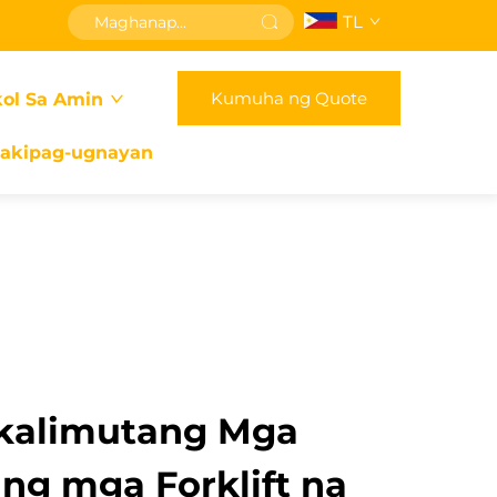
TL
Kumuha ng Quote
ol Sa Amin
akipag-ugnayan
akalimutang Mga
ng mga Forklift na