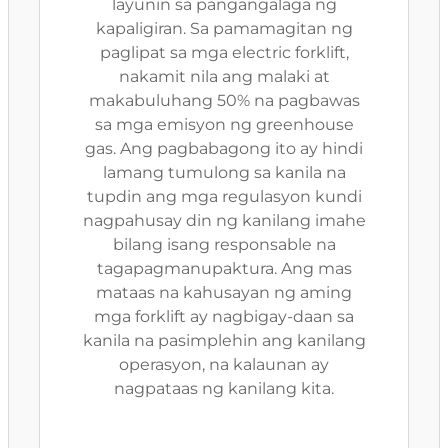
layunin sa pangangalaga ng
kapaligiran. Sa pamamagitan ng
paglipat sa mga electric forklift,
nakamit nila ang malaki at
makabuluhang 50% na pagbawas
sa mga emisyon ng greenhouse
gas. Ang pagbabagong ito ay hindi
lamang tumulong sa kanila na
tupdin ang mga regulasyon kundi
nagpahusay din ng kanilang imahe
bilang isang responsable na
tagapagmanupaktura. Ang mas
mataas na kahusayan ng aming
mga forklift ay nagbigay-daan sa
kanila na pasimplehin ang kanilang
operasyon, na kalaunan ay
nagpataas ng kanilang kita.