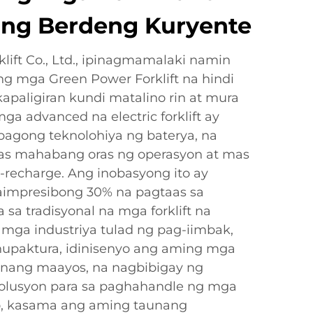
ng Berdeng Kuryente
lift Co., Ltd., ipinagmamalaki namin
ng mga Green Power Forklift na hindi
kapaligiran kundi matalino rin at mura
ga advanced na electric forklift ay
agong teknolohiya ng baterya, na
as mahabang oras ng operasyon at mas
-recharge. Ang inobasyong ito ay
aimpresibong 30% na pagtaas sa
sa tradisyonal na mga forklift na
 mga industriya tulad ng pag-iimbak,
nupaktura, idinisenyo ang aming mga
 nang maayos, na nagbibigay ng
 solusyon para sa paghahandle ng mga
o, kasama ang aming taunang