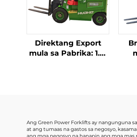
Direktang Export
B
mula sa Pabrika: 1.5-
m
Toneladang Electric
Pin
Forklift na may
Ele
Sertipiko ng CE at
na 
ISO, Lithium Battery,
Ton
Para sa Lahat ng Uri
na M
ng Terreno
s
Ang Green Power Forklifts ay nangunguna s
at ang tumaas na gastos sa negosyo, kasama 
ang mga negosyo na hanapin ang mga mas nap