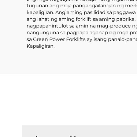
tugunan ang mga pangangailangan ng merkad
kapaligiran. Ang aming pasilidad sa paggawa
ang lahat ng aming forklift sa aming pabrik
nagpapahintulot sa amin na mag-produce ng 
nangunguna sa pagpapalaganap ng mga produ
sa Green Power Forklifts ay isang panalo-p
Kapaligiran.