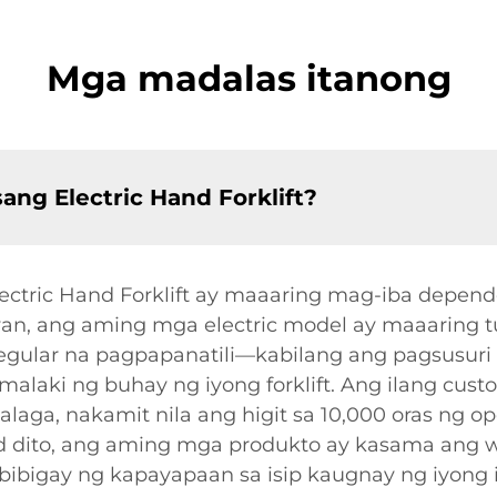
Mga madalas itanong
ang Electric Hand Forklift?
ectric Hand Forklift ay maaaring mag-iba depend
iwan, ang aming mga electric model ay maaaring
egular na pagpapanatili—kabilang ang pagsusuri
aki ng buhay ng iyong forklift. Ang ilang custo
ga, nakamit nila ang higit sa 10,000 oras ng o
 dito, ang aming mga produkto ay kasama ang w
bigay ng kapayapaan sa isip kaugnay ng iyong i