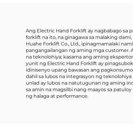
ISO, Lithium Battery,
Ton
Para sa Lahat ng Uri
na M
ng Terreno
s
Ang Electric Hand Forklift ay nagbabago sa
forklift na ito, na ginagawa sa malaking dam
Huahe Forklift Co., Ltd., ipinagmamalaki n
pangangailangan ng aming mga customer. A
na teknolohiya; kasama ang aming eksperto
yunit ng Electric Hand Forklift ay pinagsu
idinisenyo upang bawasan ang pagkonsumo ng
dahil sa lubos na integrasyon ng teknolohiya
unlad ay lubos na natutugunan ng aming ino
sa amin na magsilbi nang maayos sa patulo
ng halaga at performance.