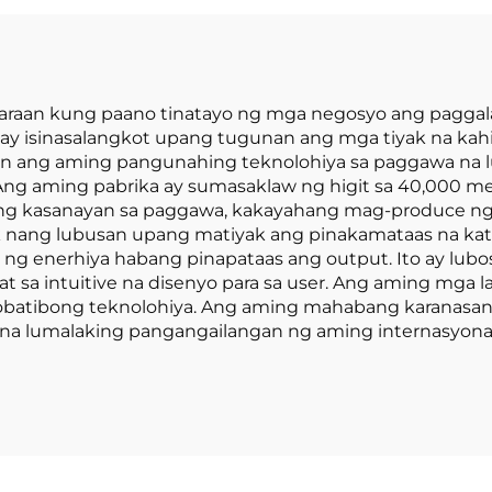
eladang Forklift
Electric Forkli
ay Baterya para
a Pagbebenta
 paraan kung paano tinatayo ng mga negosyo ang pagga
i, ay isinasalangkot upang tugunan ang mga tiyak na kahi
amin ang aming pangunahing teknolohiya sa paggawa na
ng aming pabrika ay sumasaklaw ng higit sa 40,000 
ng kasanayan sa paggawa, kakayahang mag-produce ng
bok nang lubusan upang matiyak ang pinakamataas na ka
 enerhiya habang pinapataas ang output. Ito ay lubos
 at sa intuitive na disenyo para sa user. Ang aming mga
batibong teknolohiya. Ang aming mahabang karanasan sa
y na lumalaking pangangailangan ng aming internasyona