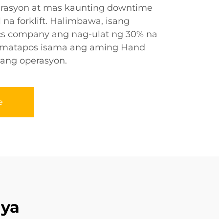
rasyon at mas kaunting downtime
 na forklift. Halimbawa, isang
cs company ang nag-ulat ng 30% na
 matapos isama ang aming Hand
ilang operasyon.
e
ya