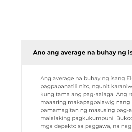
Ano ang average na buhay ng is
Ang average na buhay ng isang El
pagpapanatili nito, ngunit karan
kung tama ang pag-aalaga. Ang r
maaaring makapagpalawig nang mal
pamamagitan ng masusing pag-aala
malalaking pagkukumpuni. Bukod
mga depekto sa paggawa, na nagbi