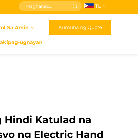
TL
Kumuha ng Quote
ol Sa Amin
akipag-ugnayan
g Hindi Katulad na
yo ng Electric Hand