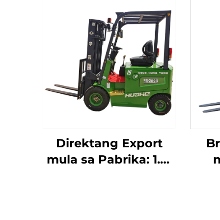
Direktang Export
B
mula sa Pabrika: 1.5-
m
Toneladang Electric
Pin
Forklift na may
Ele
Sertipiko ng CE at
na 