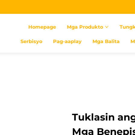
Homepage
Mga Produkto
Tungk
Serbisyo
Pag-aaplay
Mga Balita
M
Tuklasin an
Mga Benepis