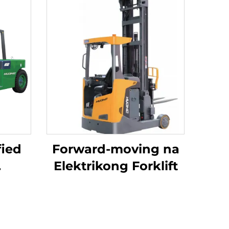
fied
Forward-moving na
Elektrikong Forklift
10-
hium
ft,