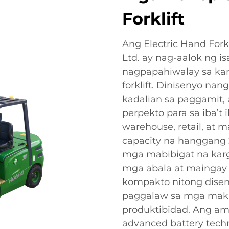
Forklift
Ang Electric Hand Forkl
Ltd. ay nag-aalok ng 
nagpapahiwalay sa ka
forklift. Dinisenyo na
kadalian sa paggamit, a
perpekto para sa iba’t 
warehouse, retail, at 
capacity na hanggang
mga mabibigat na karga
mga abala at maingay n
kompakto nitong disen
paggalaw sa mga maki
produktibidad. Ang am
advanced battery tech