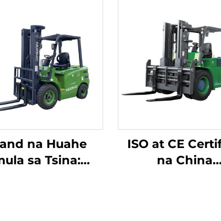
rand na Huahe
ISO at CE Certi
ula sa Tsina:
na China
akamahusay na
Manufacturer: 
ktrikong Forklift
Toneladang Lit
May Lithium, 2.5
Battery Forkli