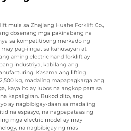
ift mula sa Zhejiang Huahe Forklift Co.,
isang dosenang mga pakinabang na
nya sa kompetitibong merkado ng
ng may pag-iingat sa kahusayan at
ng aming electric hand forklift ay
ibang industriya, kabilang ang
manufacturing. Kasama ang lifting
 2,500 kg, madaling mapapagkarga ang
, kaya ito ay lubos na angkop para sa
a kapaligiran. Bukod dito, ang
yo ay nagbibigay-daan sa madaling
tid na espasyo, na nagpapataas ng
ing mga electric model ay may
nology, na nagbibigay ng mas