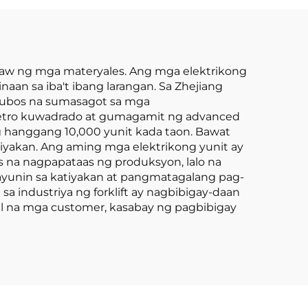
ft
law ng mga materyales. Ang mga elektrikong
naan sa iba't ibang larangan. Sa Zhejiang
 lubos na sumasagot sa mga
metro kuwadrado at gumagamit ng advanced
 hanggang 10,000 yunit kada taon. Bawat
tiyakan. Ang aming mga elektrikong yunit ay
 na nagpapataas ng produksyon, lalo na
 layunin sa katiyakan at pangmatagalang pag-
 industriya ng forklift ay nagbibigay-daan
l na mga customer, kasabay ng pagbibigay