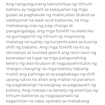
Ang nangungunang teknolohiya ng lithium
battery ay nagpalit sa kakayahan ng mga
gusali sa paghawak ng materyales. Bukod sa
tradisyonal na lead-acid batteries, na may
mahabang oras ng pag-charge at
pangangalaga, ang mga forklift na elektriko
na gumagamit ng lithium ay mayroong
matatag na suplay ng kuryente para sa buong
shift ng trabaho. Ang mga forklift na ito ay
idinisenyo at inunlad gamit ang taon-taon ng
karanasan sa lugar sa mga pangunahing
sentro ng distribusyon at nagpapahintulot ng
'margin charging' sa mga battery habang
maikli ang pahinga at sa pagbabago ng shift
upang lubos na alisin ang mahal na panahon
ng pagkakatigil na kaugnay sa pagpapalit ng
battery. Ang mataas na density ng enerhiya ng
lithium batteries ay nagpapanatili sa
kagamitan na naka-operate sa mahabang