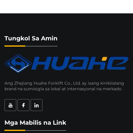
Tungkol Sa Amin
Ang Zhejiang Huahe Forklift Co., Ltd. ay isang kinikilalang
brand na sumisigla sa lokal at internasyonal na merkado.
Mga Mabilis na Link