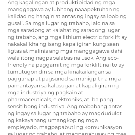
Ang kagalingan at produktibidad ng mga
manggagawa ay lubhang naaapektuhan ng
kalidad ng hangin at antas ng ingay sa loob ng
gusali. Sa mga lugar ng trabaho, lalo na sa
mga saradong at kalahating saradong lugar
ng trabaho, ang mga lithium electric forklift ay
nakakalikha ng isang kapaligiran kung saan
ligtas at malinis ang mga manggagawa dahil
wala itong nagpapalabas na usok. Ang eco-
friendly na paggamit ng mga forklift na ito ay
tumutugon din sa mga kinakailangan sa
pagganap at pagsunod sa mahigpit na mga
pamantayan sa kalusugan at kapaligiran ng
mga industriya ng pagkain at
pharmaceuticals, elektroniks, at iba pang
sensitibong industriya. Ang mababang antas
ng ingay sa lugar ng trabaho ay magdudulot
ng kakayahang umangkop ng mga
empleyado, magpapabuti ng komunikasyon
sa lugar ng trabaho, at magpapahusay ng mas