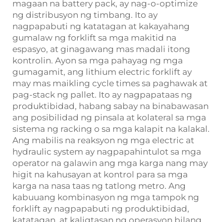
magaan na battery pack, ay nag-o-optimize
ng distribusyon ng timbang. Ito ay
nagpapabuti ng katatagan at kakayahang
gumalaw ng forklift sa mga makitid na
espasyo, at ginagawang mas madali itong
kontrolin. Ayon sa mga pahayag ng mga
gumagamit, ang lithium electric forklift ay
may mas maikling cycle times sa paghawak at
pag-stack ng pallet. Ito ay nagpapataas ng
produktibidad, habang sabay na binabawasan
ang posibilidad ng pinsala at kolateral sa mga
sistema ng racking o sa mga kalapit na kalakal.
Ang mabilis na reaksyon ng mga electric at
hydraulic system ay nagpapahintulot sa mga
operator na galawin ang mga karga nang may
higit na kahusayan at kontrol para sa mga
karga na nasa taas ng tatlong metro. Ang
kabuuang kombinasyon ng mga tampok ng
forklift ay nagpapabuti ng produktibidad,
katatagan, at kaligtasan ng operasyon bilang