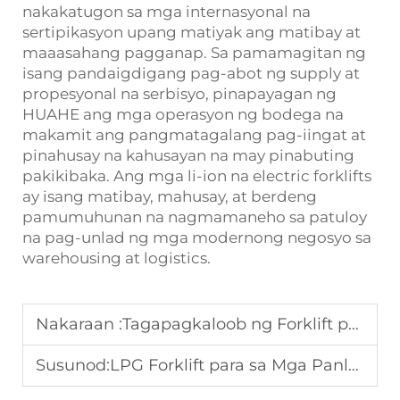
nakakatugon sa mga internasyonal na
sertipikasyon upang matiyak ang matibay at
maaasahang pagganap. Sa pamamagitan ng
isang pandaigdigang pag-abot ng supply at
propesyonal na serbisyo, pinapayagan ng
HUAHE ang mga operasyon ng bodega na
makamit ang pangmatagalang pag-iingat at
pinahusay na kahusayan na may pinabuting
pakikibaka. Ang mga li-ion na electric forklifts
ay isang matibay, mahusay, at berdeng
pamumuhunan na nagmamaneho sa patuloy
na pag-unlad ng mga modernong negosyo sa
warehousing at logistics.
Nakaraan :
Tagapagkaloob ng Forklift para sa mga Negosyong Logistika
Susunod:
LPG Forklift para sa Mga Panloob na Espasyo