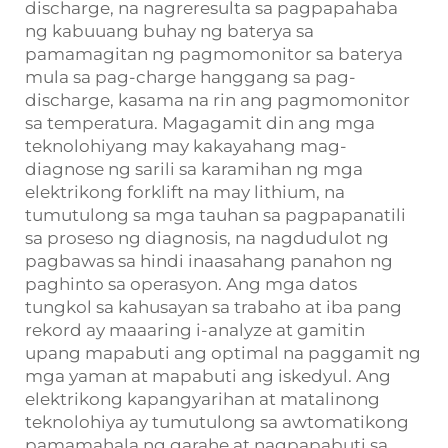
discharge, na nagreresulta sa pagpapahaba
ng kabuuang buhay ng baterya sa
pamamagitan ng pagmomonitor sa baterya
mula sa pag-charge hanggang sa pag-
discharge, kasama na rin ang pagmomonitor
sa temperatura. Magagamit din ang mga
teknolohiyang may kakayahang mag-
diagnose ng sarili sa karamihan ng mga
elektrikong forklift na may lithium, na
tumutulong sa mga tauhan sa pagpapanatili
sa proseso ng diagnosis, na nagdudulot ng
pagbawas sa hindi inaasahang panahon ng
paghinto sa operasyon. Ang mga datos
tungkol sa kahusayan sa trabaho at iba pang
rekord ay maaaring i-analyze at gamitin
upang mapabuti ang optimal na paggamit ng
mga yaman at mapabuti ang iskedyul. Ang
elektrikong kapangyarihan at matalinong
teknolohiya ay tumutulong sa awtomatikong
pamamahala ng garahe at nagpapabuti sa