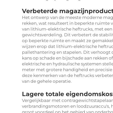
Verbeterde magazijnproductiv
Het ontwerp van de meeste moderne mag
rekken, wat resulteert in beperkte ruimt
van lithium-elektrische heftrucks, met een
gewichtsverdeling. Dit verbetert de stabi
op beperkte ruimte en maakt ze gemakkeli
wijzen erop dat lithium-elektrische heftru
pallethantering en stapelen. Dit verhoogt de
kans op schade en bijschade aan rekken o
elektrische en hydraulische systemen stell
meter met grotere handigheid en precisie
deze kenmerken van de heftrucks verbetert d
van de gehele operatie.
Lagere totale eigendomsko
Vergelijkbaar met contragewichtstapelaa
verbrandingsmotoren en loodzuuraccu's, h
groot voordeel op het gebied van onderho