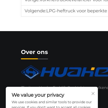
Volgende:
LPG-heftruck voor beperkte
Over ons
Zhejiang Huahe Forklift Co., Ltd. is een erken
merk dat zich uitbreidt op de lokale en
We value your privacy
internationale markt.
We use cookies and similar tools to provide our
services. If you don't want to accept all cookies,