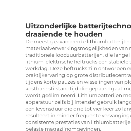
Uitzonderlijke batterijtechn
draaiende te houden
De meest geavanceerde lithiumbatterijtec
materiaalverwerkingsmogelijkheden van m
traditionele loodzuurbatterijen, die lange
lithium-elektrische heftrucks een stabiel
werkdag. Deze heftrucks zijn ontworpen e
praktijkervaring op grote distributiecent
tijdens korte pauzes en wisselingen van p
kostbare stilstandtijd die gepaard gaat me
wordt geëlimineerd. Lithiumbatterijen m
apparatuur zelfs bij intensief gebruik lan
een levensduur die drie tot vier keer zo lang
resulteert in minder frequente vervangin
consistente prestaties van lithiumbatterij
belaste magazijnomgevingen.