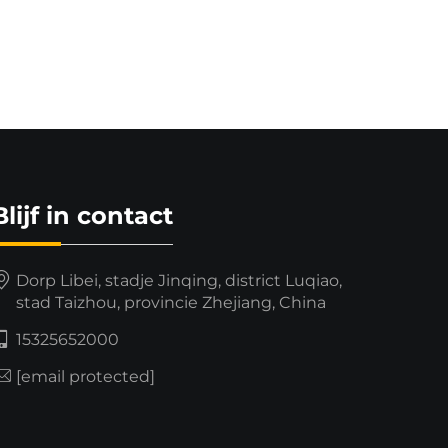
Blijf in contact
Dorp Libei, stadje Jinqing, district Luqiao,
stad Taizhou, provincie Zhejiang, China
15325652000
[email protected]