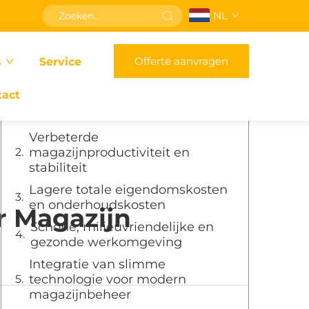
NL
Inhoudsopgave
Offerte aanvragen
s
Service
Uitzonderlijke
batterijtechnologie om uw
tact
magazijn effectief draaiende te
houden
Verbeterde
magazijnproductiviteit en
stabiliteit
Lagere totale eigendomskosten
en onderhoudskosten
r Magazijn
Schone, milieuvriendelijke en
gezonde werkomgeving
Integratie van slimme
technologie voor modern
magazijnbeheer