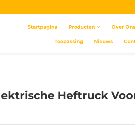
Startpagina
Producten
Over On
Toepassing
Nieuws
Con
lektrische Heftruck Voo