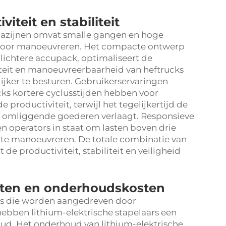
iteit en stabiliteit
azijnen omvat smalle gangen en hoge
e voor manoeuvreren. Het compacte ontwerp
 lichtere accupack, optimaliseert de
liteit en manoeuvreerbaarheid van heftrucks
jker te besturen. Gebruikerservaringen
cks kortere cyclusstijden hebben voor
 productiviteit, terwijl het tegelijkertijd de
f omliggende goederen verlaagt. Responsieve
en operators in staat om lasten boven drie
 te manoeuvreren. De totale combinatie van
e productiviteit, stabiliteit en veiligheid
sten en onderhoudskosten
rs die worden aangedreven door
ebben lithium-elektrische stapelaars een
ud. Het onderhoud van lithium-elektrische