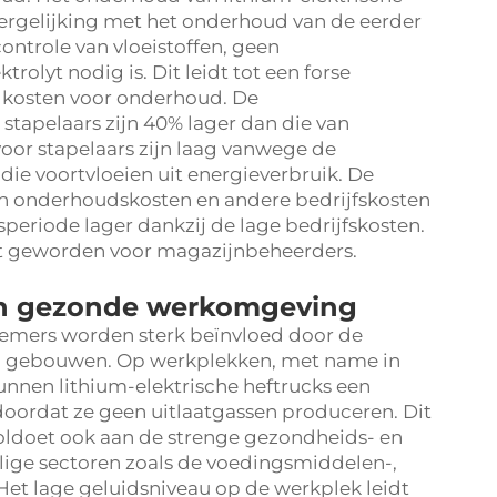
 vergelijking met het onderhoud van de eerder
ntrole van vloeistoffen, geen
olyt nodig is. Dit leidt tot een forse
lkosten voor onderhoud. De
stapelaars zijn 40% lager dan die van
 voor stapelaars zijn laag vanwege de
ie voortvloeien uit energieverbruik. De
an onderhoudskosten en andere bedrijfskosten
eriode lager dankzij de lage bedrijfskosten.
it geworden voor magazijnbeheerders.
 en gezonde werkomgeving
knemers worden sterk beïnvloed door de
en gebouwen. Op werkplekken, met name in
nnen lithium-elektrische heftrucks een
oordat ze geen uitlaatgassen produceren. Dit
voldoet ook aan de strenge gezondheids- en
lige sectoren zoals de voedingsmiddelen-,
Het lage geluidsniveau op de werkplek leidt