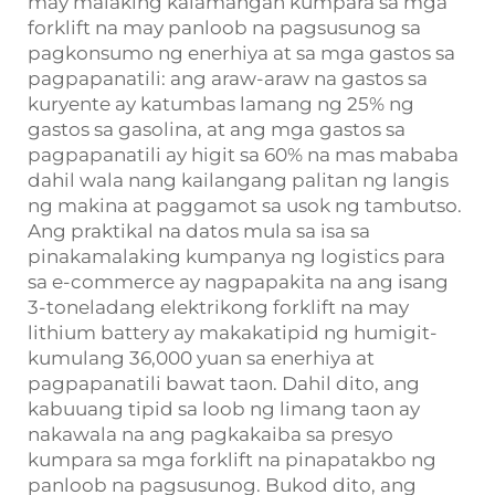
may malaking kalamangan kumpara sa mga
forklift na may panloob na pagsusunog sa
pagkonsumo ng enerhiya at sa mga gastos sa
pagpapanatili: ang araw-araw na gastos sa
kuryente ay katumbas lamang ng 25% ng
gastos sa gasolina, at ang mga gastos sa
pagpapanatili ay higit sa 60% na mas mababa
dahil wala nang kailangang palitan ng langis
ng makina at paggamot sa usok ng tambutso.
Ang praktikal na datos mula sa isa sa
pinakamalaking kumpanya ng logistics para
sa e-commerce ay nagpapakita na ang isang
3-toneladang elektrikong forklift na may
lithium battery ay makakatipid ng humigit-
kumulang 36,000 yuan sa enerhiya at
pagpapanatili bawat taon. Dahil dito, ang
kabuuang tipid sa loob ng limang taon ay
nakawala na ang pagkakaiba sa presyo
kumpara sa mga forklift na pinapatakbo ng
panloob na pagsusunog. Bukod dito, ang