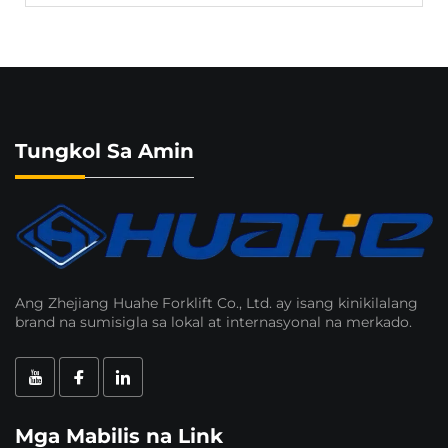
Tungkol Sa Amin
Ang Zhejiang Huahe Forklift Co., Ltd. ay isang kinikilalang
brand na sumisigla sa lokal at internasyonal na merkado.
Mga Mabilis na Link