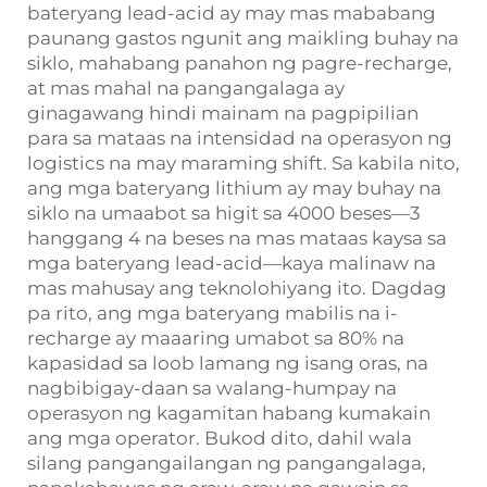
bateryang lead-acid ay may mas mababang
paunang gastos ngunit ang maikling buhay na
siklo, mahabang panahon ng pagre-recharge,
at mas mahal na pangangalaga ay
ginagawang hindi mainam na pagpipilian
para sa mataas na intensidad na operasyon ng
logistics na may maraming shift. Sa kabila nito,
ang mga bateryang lithium ay may buhay na
siklo na umaabot sa higit sa 4000 beses—3
hanggang 4 na beses na mas mataas kaysa sa
mga bateryang lead-acid—kaya malinaw na
mas mahusay ang teknolohiyang ito. Dagdag
pa rito, ang mga bateryang mabilis na i-
recharge ay maaaring umabot sa 80% na
kapasidad sa loob lamang ng isang oras, na
nagbibigay-daan sa walang-humpay na
operasyon ng kagamitan habang kumakain
ang mga operator. Bukod dito, dahil wala
silang pangangailangan ng pangangalaga,