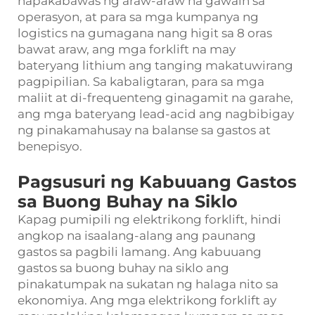
napakabawas ng araw-araw na gawain sa
operasyon, at para sa mga kumpanya ng
logistics na gumagana nang higit sa 8 oras
bawat araw, ang mga forklift na may
bateryang lithium ang tanging makatuwirang
pagpipilian. Sa kabaligtaran, para sa mga
maliit at di-frequenteng ginagamit na garahe,
ang mga bateryang lead-acid ang nagbibigay
ng pinakamahusay na balanse sa gastos at
benepisyo.
Pagsusuri ng Kabuuang Gastos
sa Buong Buhay na Siklo
Kapag pumipili ng elektrikong forklift, hindi
angkop na isaalang-alang ang paunang
gastos sa pagbili lamang. Ang kabuuang
gastos sa buong buhay na siklo ang
pinakatumpak na sukatan ng halaga nito sa
ekonomiya. Ang mga elektrikong forklift ay