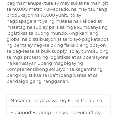
pagmamanupaktura ay may sukat na mahigit
sa 40,000 metro kuwadrado, na may taunang
produksyon na 10,000 yunit. Ito ay
nagpapagarantiya ng mataas na kalidad at
matatag na suplay para sa mga kumpanya ng
logistiksa sa buong mundo. Ang kanilang
global na distribusyon at serbisyo pagkatapos
ng benta ay nag-aalok ng fleksibleng opsyon
sa pag-lease at bulk supply. Ito ay tumutulong
sa mga proseso ng logistiksa at sa operasyonal
na kahusayan upang magbigay ng
komprehensibong solusyon sa kagamitang
pang-logistiksa sa iba’t ibang bansa at sa
pandaigdigang hangganan.
Nakaraan:
Tagagawa ng Forklift para sa Pandaigdigang Proyekto sa Daungan
Susunod:
Bagong Presyo ng Forklift Ayon sa Tonelada para sa Pabrika