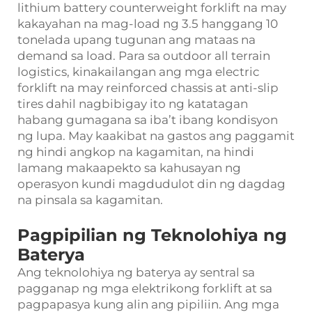
lithium battery counterweight forklift na may
kakayahan na mag-load ng 3.5 hanggang 10
tonelada upang tugunan ang mataas na
demand sa load. Para sa outdoor all terrain
logistics, kinakailangan ang mga electric
forklift na may reinforced chassis at anti-slip
tires dahil nagbibigay ito ng katatagan
habang gumagana sa iba’t ibang kondisyon
ng lupa. May kaakibat na gastos ang paggamit
ng hindi angkop na kagamitan, na hindi
lamang makaapekto sa kahusayan ng
operasyon kundi magdudulot din ng dagdag
na pinsala sa kagamitan.
Pagpipilian ng Teknolohiya ng
Baterya
Ang teknolohiya ng baterya ay sentral sa
pagganap ng mga elektrikong forklift at sa
pagpapasya kung alin ang pipiliin. Ang mga