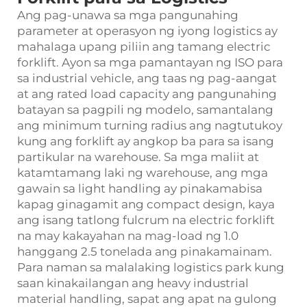
Ang pag-unawa sa mga pangunahing
parameter at operasyon ng iyong logistics ay
mahalaga upang piliin ang tamang electric
forklift. Ayon sa mga pamantayan ng ISO para
sa industrial vehicle, ang taas ng pag-aangat
at ang rated load capacity ang pangunahing
batayan sa pagpili ng modelo, samantalang
ang minimum turning radius ang nagtutukoy
kung ang forklift ay angkop ba para sa isang
partikular na warehouse. Sa mga maliit at
katamtamang laki ng warehouse, ang mga
gawain sa light handling ay pinakamabisa
kapag ginagamit ang compact design, kaya
ang isang tatlong fulcrum na electric forklift
na may kakayahan na mag-load ng 1.0
hanggang 2.5 tonelada ang pinakamainam.
Para naman sa malalaking logistics park kung
saan kinakailangan ang heavy industrial
material handling, sapat ang apat na gulong