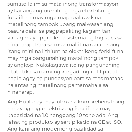
sumasailalim sa matalinong transformasyon
ay kailangang bumili ng mga elektrikong
forklift na may mga mapapalawak na
matalinong tampok upang maiwasan ang
basura dahil sa pagpapalit ng kagamitan
kapag may upgrade na sistema ng logistics sa
hinaharap. Para sa mga maliit na garahe, ang
isang mini na lithium na elektrikong forklift na
may mga pangunahing matalinong tampok
ay angkop. Nakakagawa ito ng pangunahing
istatistika sa dami ng kargadong inililipat at
naglalagay ng pundasyon para sa mas mataas
na antas ng matalinong pamamahala sa
hinaharap.
Ang Huahe ay may lubos na komprehensibong
hanay ng mga elektrikong forklift na may
kapasidad na 1.0 hanggang 10 tonelada. Ang
lahat ng produkto ay sertipikado na CE at ISO.
Ang kanilang modernong pasilidad sa