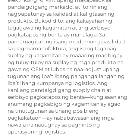
elektrikong forklift upang makapasok sa
pandaigdigang merkado, at ito rin ang
nagpapatunay sa kalidad at kaligtasan ng
produkto. Bukod dito, ang kakayahan ng
tagagawa ng kagamitan at ang serbisyo
pagkatapos ng benta ay mahalaga. Sa
pamamagitan ng isang modernong pasilidad
sa pagmamanufaktura, ang isang tagapag-
suplay ng kagamitan ay maaaring magbigay
ng tuluy-tuloy na suplay ng mga produkto na
gawa ng OEM at lubos na naa-adjust upang
tugunan ang iba’t ibang pangangailangan ng
iba’t ibang kumpanya ng logistics. Ang
kanilang pandaigdigang supply chain at
serbisyo pagkatapos ng benta—kung saan ang
anumang pagkabigo ng kagamitan ay agad
na tinutugunan sa unang posibleng
pagkakataon—ay nababawasan ang mga
nawala na nauugnay sa paghinto ng
operasyon ng logistics.