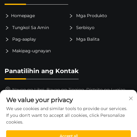
Homepage
Mga Produkto
Tungkol Sa Amin
Serbisyo
Pag-aaplay
Mga Balita
Makipag-ugnayan
Panatilihin ang Kontak
Nayon ng Libei, Bayan ng Jinqing, Distrito ng Luqiao,
Lungsod ng Taizhou, Lalawigan ng Zhejiang, Tsina
We value your privacy
15325652000
We use cookies and similar tools to provide our services.
If you don't want to accept all cookies, click Personalize
[email protected]
cookies.
Accept all