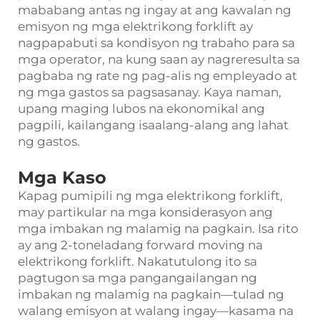
mababang antas ng ingay at ang kawalan ng
emisyon ng mga elektrikong forklift ay
nagpapabuti sa kondisyon ng trabaho para sa
mga operator, na kung saan ay nagreresulta sa
pagbaba ng rate ng pag-alis ng empleyado at
ng mga gastos sa pagsasanay. Kaya naman,
upang maging lubos na ekonomikal ang
pagpili, kailangang isaalang-alang ang lahat
ng gastos.
Mga Kaso
Kapag pumipili ng mga elektrikong forklift,
may partikular na mga konsiderasyon ang
mga imbakan ng malamig na pagkain. Isa rito
ay ang 2-toneladang forward moving na
elektrikong forklift. Nakatutulong ito sa
pagtugon sa mga pangangailangan ng
imbakan ng malamig na pagkain—tulad ng
walang emisyon at walang ingay—kasama na