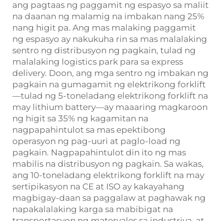
ang pagtaas ng paggamit ng espasyo sa maliit
na daanan ng malamig na imbakan nang 25%
nang higit pa. Ang mas malaking paggamit
ng espasyo ay nakukuha rin sa mas malalaking
sentro ng distribusyon ng pagkain, tulad ng
malalaking logistics park para sa express
delivery. Doon, ang mga sentro ng imbakan ng
pagkain na gumagamit ng elektrikong forklift
—tulad ng 5-toneladang elektrikong forklift na
may lithium battery—ay maaaring magkaroon
ng higit sa 35% ng kagamitan na
nagpapahintulot sa mas epektibong
operasyon ng pag-uuri at paglo-load ng
pagkain. Nagpapahintulot din ito ng mas
mabilis na distribusyon ng pagkain. Sa wakas,
ang 10-toneladang elektrikong forklift na may
sertipikasyon na CE at ISO ay kakayahang
magbigay-daan sa paggalaw at paghawak ng
napakalalaking karga sa mabibigat na
transportasyon ng materyales sa industriya, at