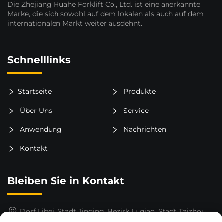
Die Zhejiang Huahe Forklift Co., Ltd. ist eine anerkannte
Marke, die sich sowohl auf dem lokalen als auch auf dem
internationalen Markt weiter ausdehnt.
Schnelllinks
Startseite
Produkte
Über Uns
Service
Anwendung
Nachrichten
Kontakt
Bleiben Sie in Kontakt
Dorf Libei, Stadt Jinqing, Bezirk Luqiao, Stadt Taizhou,
Provinz Zhejiang, China