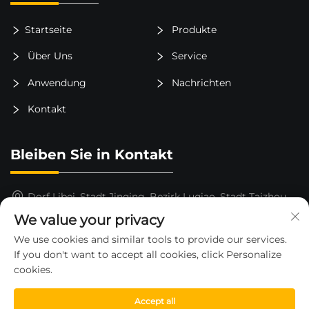
Startseite
Produkte
Über Uns
Service
Anwendung
Nachrichten
Kontakt
Bleiben Sie in Kontakt
Dorf Libei, Stadt Jinqing, Bezirk Luqiao, Stadt Taizhou,
Provinz Zhejiang, China
We value your privacy
15325652000
We use cookies and similar tools to provide our services.
If you don't want to accept all cookies, click Personalize
[email protected]
cookies.
Accept all