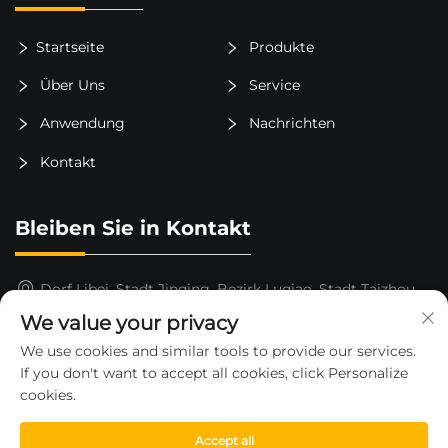
Startseite
Produkte
Über Uns
Service
Anwendung
Nachrichten
Kontakt
Bleiben Sie in Kontakt
Dorf Libei, Stadt Jinqing, Bezirk Luqiao, Stadt Taizhou,
Provinz Zhejiang, China
We value your privacy
15325652000
We use cookies and similar tools to provide our services.
If you don't want to accept all cookies, click Personalize
[email protected]
cookies.
Accept all