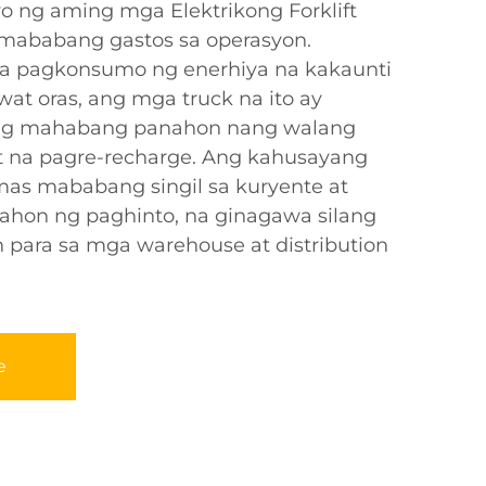
 ng aming mga Elektrikong Forklift
 mababang gastos sa operasyon.
a pagkonsumo ng enerhiya na kakaunti
at oras, ang mga truck na ito ay
g mahabang panahon nang walang
it na pagre-recharge. Ang kahusayang
 mas mababang singil sa kuryente at
hon ng paghinto, na ginagawa silang
 para sa mga warehouse at distribution
e