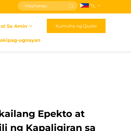
TL
Kumuha ng Quote
ol Sa Amin
akipag-ugnayan
kailang Epekto at
i ng Kapaligiran sa