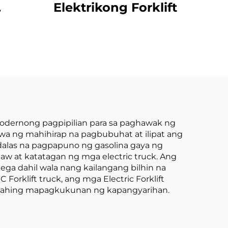
Elektrikong Forklift
10-
hium
ft,
ft
 modernong pagpipilian para sa paghawak ng
a ng mahihirap na pagbubuhat at ilipat ang
dalas na pagpapuno ng gasolina gaya ng
law at katatagan ng mga electric truck. Ang
ega dahil wala nang kailangang bilhin na
orklift truck, ang mga Electric Forklift
gunahing mapagkukunan ng kapangyarihan.