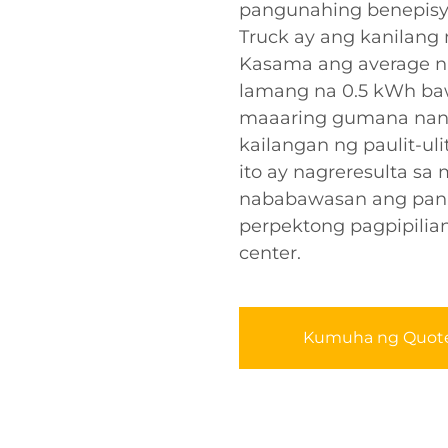
pangunahing benepisyo
Truck ay ang kanilang
Kasama ang average n
lamang na 0.5 kWh baw
maaaring gumana nan
kailangan ng paulit-ul
ito ay nagreresulta sa
nababawasan ang pana
perpektong pagpipilian
center.
Kumuha ng Quot