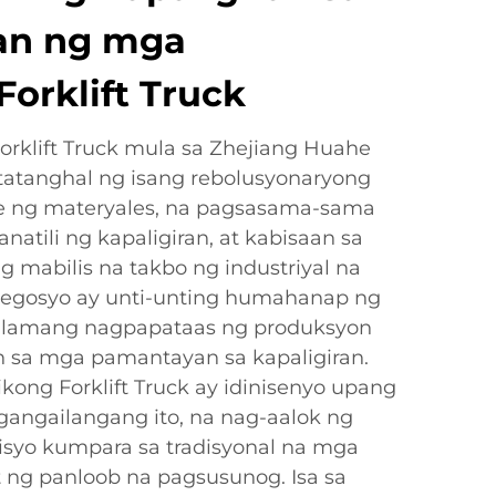
an ng mga
Forklift Truck
orklift Truck mula sa Zhejiang Huahe
agtatanghal ng isang rebolusyonaryong
e ng materyales, na pagsasama-sama
atili ng kapaligiran, at kabisaan sa
g mabilis na takbo ng industriyal na
negosyo ay unti-unting humahanap ng
i lamang nagpapataas ng produksyon
 sa mga pamantayan sa kapaligiran.
ong Forklift Truck ay idinisenyo upang
angailangang ito, na nag-aalok ng
syo kumpara sa tradisyonal na mga
ng panloob na pagsusunog. Isa sa