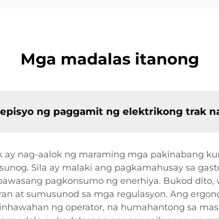
Mga madalas itanong
isyo ng paggamit ng elektrikong trak na 
uck ay nag-aalok ng maraming mga pakinabang ku
sunog. Sila ay malaki ang pagkamahusay sa gas
nabawasang pagkonsumo ng enerhiya. Bukod dito,
ligiran at sumusunod sa mga regulasyon. Ang ergo
ginhawahan ng operator, na humahantong sa mas