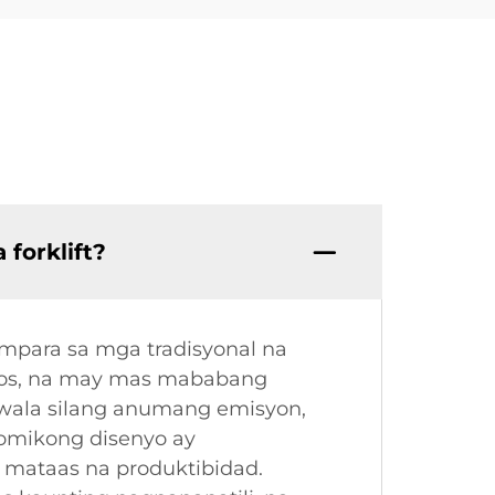
forklift?
mpara sa mga tradisyonal na
tos, na may mas mababang
 wala silang anumang emisyon,
nomikong disenyo ay
 mataas na produktibidad.