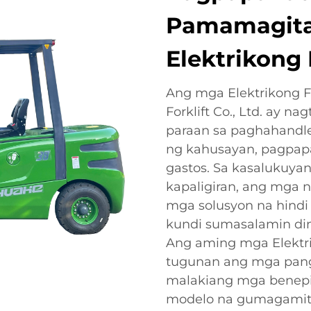
Pamamagit
Elektrikong 
Ang mga Elektrikong F
Forklift Co., Ltd. ay n
paraan sa paghahandl
ng kahusayan, pagpapan
gastos. Sa kasalukuyan
kapaligiran, ang mga 
mga solusyon na hind
kundi sumasalamin din
Ang aming mga Elektrik
tugunan ang mga pang
malakiang mga benepi
modelo na gumagamit 