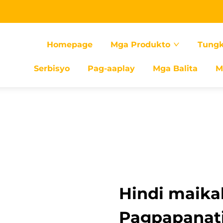
Homepage
Mga Produkto
Tungk
Serbisyo
Pag-aaplay
Mga Balita
M
Hindi maika
Pagpapanatil