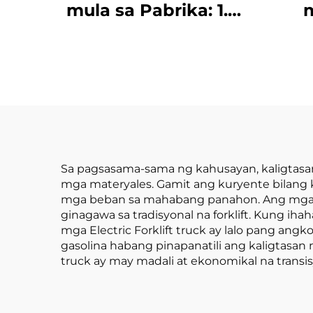
mula sa Pabrika: 1.5-
m
Toneladang Electric
Pin
Forklift na may
Ele
Sertipiko ng CE at
na 
ISO, Lithium Battery,
Ton
Para sa Lahat ng Uri
na M
ng Terreno
s
Sa pagsasama-sama ng kahusayan, kaligtasan,
mga materyales. Gamit ang kuryente bilang 
mga beban sa mahabang panahon. Ang mga El
ginagawa sa tradisyonal na forklift. Kung ih
mga Electric Forklift truck ay lalo pang an
gasolina habang pinapanatili ang kaligtasan 
truck ay may madali at ekonomikal na trans