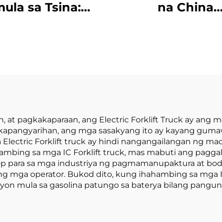
ula sa Tsina:
na China
akamahusay na
Manufacturer: 
ktrikong Forklift
Toneladang Lit
May Lithium, 2.5
Battery Forkli
eladang Forklift
Electric Forkli
ay Baterya para
a Pagbebenta
 at pagkakaparaan, ang Electric Forklift Truck ay ang
kapangyarihan, ang mga sasakyang ito ay kayang gumaw
ectric Forklift truck ay hindi nangangailangan ng ma
ahambing sa mga IC Forklift truck, mas mabuti ang pagga
gkop para sa mga industriya ng pagmamanupaktura at bod
ng mga operator. Bukod dito, kung ihahambing sa mga IC F
isyon mula sa gasolina patungo sa baterya bilang pan