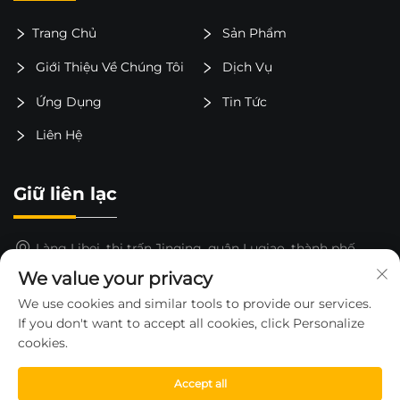
Trang Chủ
Sản Phẩm
Giới Thiệu Về Chúng Tôi
Dịch Vụ
Ứng Dụng
Tin Tức
Liên Hệ
Giữ liên lạc
Làng Libei, thị trấn Jinqing, quận Luqiao, thành phố
Taizhou, tỉnh Chiết Giang, Trung Quốc
We value your privacy
15325652000
We use cookies and similar tools to provide our services.
If you don't want to accept all cookies, click Personalize
[email protected]
cookies.
Accept all