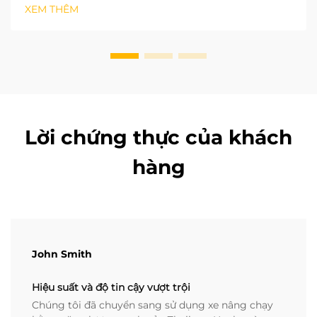
yếu tố then chốt để chọn đúng loại xe nâng điện. Dựa
XEM THÊM
trên tiêu chuẩn xe công nghiệp ISO, chiều cao nâng
và khoảng…
Lời chứng thực của khách
hàng
John Smith
Hiệu suất và độ tin cậy vượt trội
Chúng tôi đã chuyển sang sử dụng xe nâng chạy