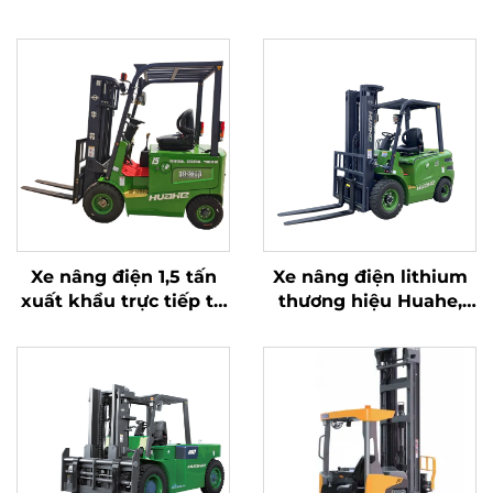
Xe nâng điện 1,5 tấn
Xe nâng điện lithium
xuất khẩu trực tiếp từ
thương hiệu Huahe,
nhà máy với chứng
Trung Quốc – loại tốt
nhận CE, ISO và pin
nhất; Xe nâng pin 2,5
lithium – Xe nâng đa
tấn
địa hình