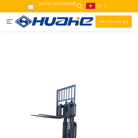
[email protected]
VI
Yêu cầu báo giá