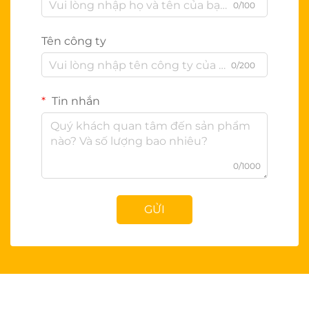
0/100
Tên công ty
0/200
Tin nhắn
0/1000
GỬI