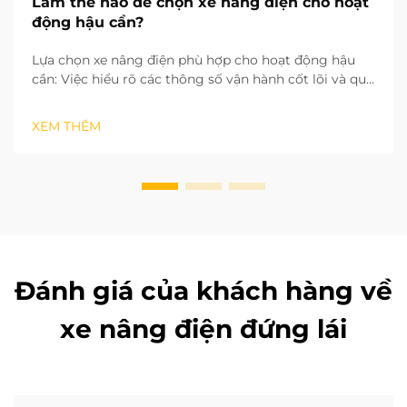
Làm thế nào để chọn xe nâng điện cho hoạt
động hậu cần?
Lựa chọn xe nâng điện phù hợp cho hoạt động hậu
cần: Việc hiểu rõ các thông số vận hành cốt lõi và quy
trình làm việc trong hoạt động hậu cần của bạn là
yếu tố then chốt để chọn đúng loại xe nâng điện. Dựa
XEM THÊM
trên tiêu chuẩn xe công nghiệp ISO, chiều cao nâng
và khoảng…
Đánh giá của khách hàng về
xe nâng điện đứng lái