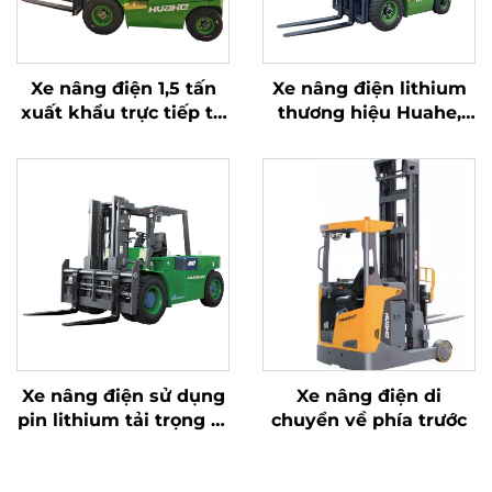
Xe nâng điện 1,5 tấn
Xe nâng điện lithium
xuất khẩu trực tiếp từ
thương hiệu Huahe,
nhà máy với chứng
Trung Quốc – loại tốt
nhận CE, ISO và pin
nhất; Xe nâng pin 2,5
lithium – Xe nâng đa
tấn
địa hình
Xe nâng điện sử dụng
Xe nâng điện di
pin lithium tải trọng 10
chuyển về phía trước
tấn, đạt tiêu chuẩn
ISO/CE, sản xuất tại