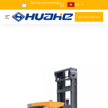
[email protected]
VI
Yêu cầu báo giá