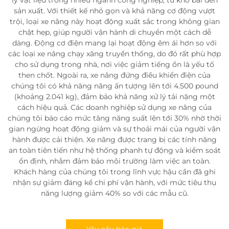
lý vật liệu trong nhiều ngành công nghiệp, từ kho bãi đến
sản xuất. Với thiết kế nhỏ gọn và khả năng cơ động vượt
trội, loại xe nâng này hoạt động xuất sắc trong không gian
chật hẹp, giúp người vận hành di chuyển một cách dễ
dàng. Động cơ điện mang lại hoạt động êm ái hơn so với
các loại xe nâng chạy xăng truyền thống, do đó rất phù hợp
cho sử dụng trong nhà, nơi việc giảm tiếng ồn là yếu tố
then chốt. Ngoài ra, xe nâng đứng điều khiển điện của
chúng tôi có khả năng nâng ấn tượng lên tới 4.500 pound
(khoảng 2.041 kg), đảm bảo khả năng xử lý tải nặng một
cách hiệu quả. Các doanh nghiệp sử dụng xe nâng của
chúng tôi báo cáo mức tăng năng suất lên tới 30% nhờ thời
gian ngừng hoạt động giảm và sự thoải mái của người vận
hành được cải thiện. Xe nâng được trang bị các tính năng
an toàn tiên tiến như hệ thống phanh tự động và kiểm soát
ổn định, nhằm đảm bảo môi trường làm việc an toàn.
Khách hàng của chúng tôi trong lĩnh vực hậu cần đã ghi
nhận sự giảm đáng kể chi phí vận hành, với mức tiêu thụ
năng lượng giảm 40% so với các mẫu cũ.