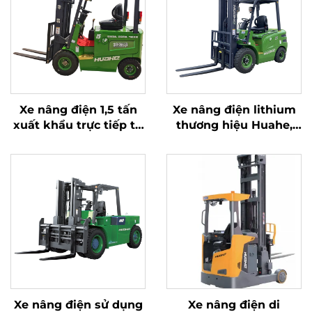
Xe nâng điện 1,5 tấn
Xe nâng điện lithium
xuất khẩu trực tiếp từ
thương hiệu Huahe,
nhà máy với chứng
Trung Quốc – loại tốt
nhận CE, ISO và pin
nhất; Xe nâng pin 2,5
lithium – Xe nâng đa
tấn
địa hình
Xe nâng điện sử dụng
Xe nâng điện di