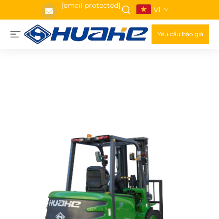
[email protected]
VI
Yêu cầu báo giá