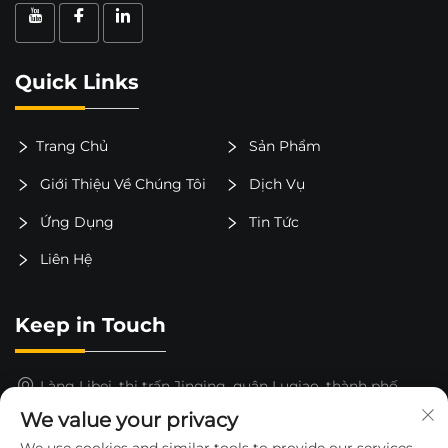
Quick Links
Trang Chủ
Sản Phẩm
Giới Thiệu Về Chúng Tôi
Dịch Vụ
Ứng Dụng
Tin Tức
Liên Hệ
Keep in Touch
Làng Libei, thị trấn Jinqing, quận Luqiao, thành phố
Taizhou, tỉnh Chiết Giang, Trung Quốc
We value your privacy
15325652000