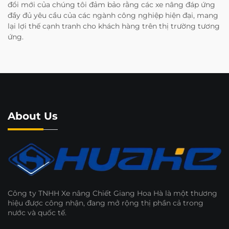
đổi mới của chúng tôi đảm bảo rằng các xe nâng đáp ứng
đầy đủ yêu cầu của các ngành công nghiệp hiện đại, mang
lại lợi thế cạnh tranh cho khách hàng trên thị trường tương
ứng.
About Us
Công ty TNHH Xe nâng Chiết Giang Hoa Hà là một thương
hiệu được công nhận, đang mở rộng thị phần cả trong
nước và quốc tế.