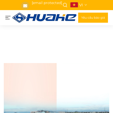
[email protected]
VI
Yêu cầu báo giá