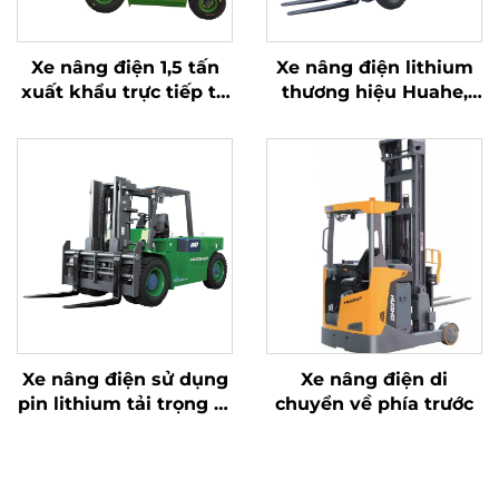
Xe nâng điện 1,5 tấn
Xe nâng điện lithium
xuất khẩu trực tiếp từ
thương hiệu Huahe,
nhà máy với chứng
Trung Quốc – loại tốt
nhận CE, ISO và pin
nhất; Xe nâng pin 2,5
lithium – Xe nâng đa
tấn
địa hình
Xe nâng điện sử dụng
Xe nâng điện di
pin lithium tải trọng 10
chuyển về phía trước
tấn, đạt tiêu chuẩn
ISO/CE, sản xuất tại
Trung Quốc