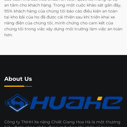
an tâm cho khách hàng. Trong một cuộc khảo sát gần đây,
95% khách hàng của chúng tôi báo cáo điều kiện an toàn
tại kho bãi của họ đã được cải thiện sau khi triển khai xe
nâng điện của chúng tôi, minh chứng cho cam kết của
chúng tôi trong việc xây dựng môi trường làm việc an toàn
hơn.
About Us
Công ty TNHH Xe nâng Chiết Giang Hoa Hà là một thương