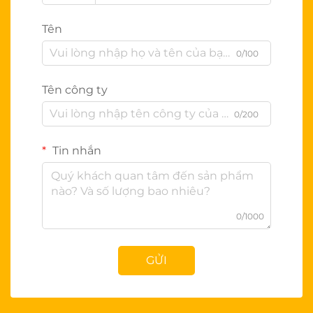
Tên
0/100
Tên công ty
0/200
Tin nhắn
0/1000
GỬI