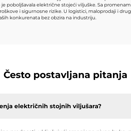
o je poboljšavala električne stojeći viljuške. Sa promena
troškove i sigurnosne rizike. U logistici, maloprodaji i dr
aših konkurenata bez obzira na industriju.
Često postavljana pitanja
nja električnih stojnih viljušara?