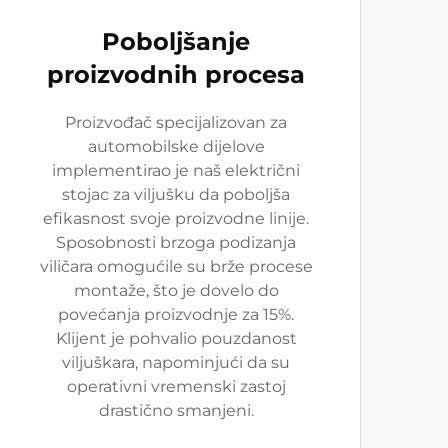
Poboljšanje
proizvodnih procesa
Proizvođač specijalizovan za
automobilske dijelove
implementirao je naš električni
stojac za viljušku da poboljša
efikasnost svoje proizvodne linije.
Sposobnosti brzoga podizanja
viličara omogućile su brže procese
montaže, što je dovelo do
povećanja proizvodnje za 15%.
Klijent je pohvalio pouzdanost
viljuškara, napominjući da su
operativni vremenski zastoj
drastično smanjeni.