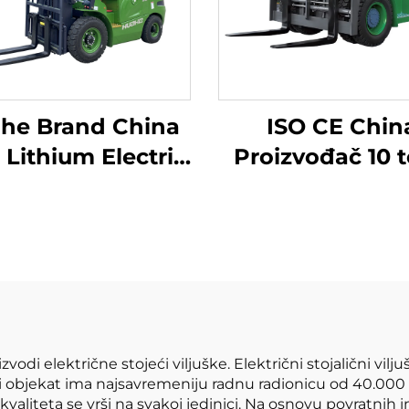
he Brand China
ISO CE Chin
 Lithium Electric
Proizvođač 10 
rklift 2,5 tone
litijum bateri
rijski viljuška za
viljuška elektr
prodaju
viljuška
zvodi električne stojeći viljuške. Električni stojalični vilj
ni objekat ima najsavremeniju radnu radionicu od 40.00
valiteta se vrši na svakoj jedinici. Na osnovu povratnih i