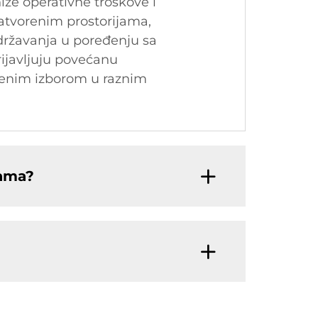
iže operativne troškove i
atvorenim prostorijama,
održavanja u poređenju sa
ijavljuju povećanu
ljenim izborom u raznim
kama?