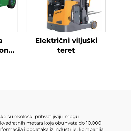
a
Električni viljuški
tona
teret
ja
ični
uške su ekološki prihvatljiviji i mogu
0 kvadratnih metara koja obuhvata do 10.000
nformacija i podataka iz industrije, kompanija