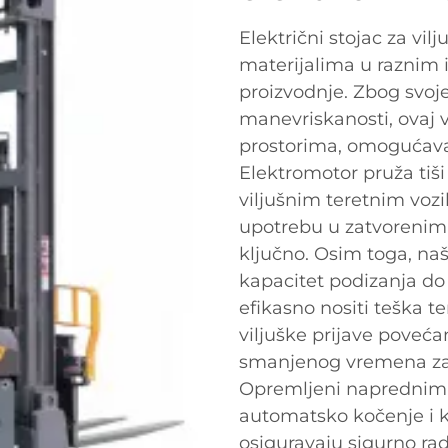
Električni stojac za vil
materijalima u raznim 
proizvodnje. Zbog svoj
manevriskanosti, ovaj vi
prostorima, omogućavaj
Elektromotor pruža tiši
viljušnim teretnim vozi
upotrebu u zatvorenim
ključno. Osim toga, naš
kapacitet podizanja do
efikasno nositi teška te
viljuške prijave poveć
smanjenog vremena zas
Opremljeni naprednim
automatsko kočenje i kon
osiguravaju sigurno ra