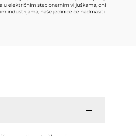
ma u električnim stacionarnim viljuškama, oni
ugim industrijama, naše jedinice će nadmašiti