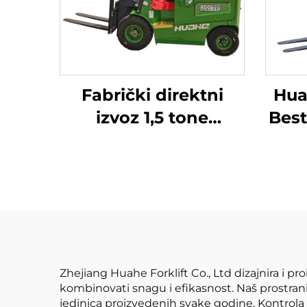
Fabrički direktni
Hua
izvoz 1,5 tone
Best
električnih viljušara
Fo
sa CE ISO Litijum
Bate
BATTER
Zhejiang Huahe Forklift Co., Ltd dizajnira i proi
kombinovati snagu i efikasnost. Naš prostra
jedinica proizvedenih svake godine. Kontrola k