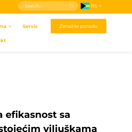
BS
Zatražite ponudu
ma
Servis
akt
 efikasnost sa
stojećim viljuškama