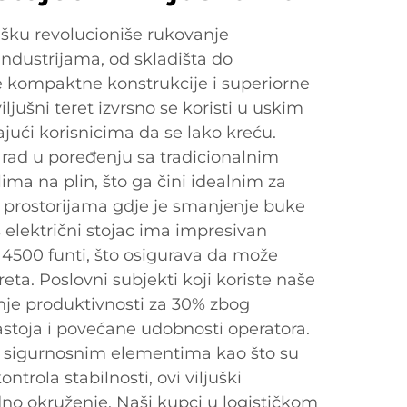
jušku revolucioniše rukovanje
industrijama, od skladišta do
e kompaktne konstrukcije i superiorne
ljušni teret izvrsno se koristi u uskim
ući korisnicima da se lako kreću.
 rad u poređenju sa tradicionalnim
lima na plin, što ga čini idealnim za
 prostorijama gdje je smanjenje buke
 električni stojac ima impresivan
 4500 funti, što osigurava da može
reta. Poslovni subjekti koji koriste naše
anje produktivnosti za 30% zbog
toja i povećane udobnosti operatora.
 sigurnosnim elementima kao što su
trola stabilnosti, ovi viljuški
dno okruženje. Naši kupci u logističkom