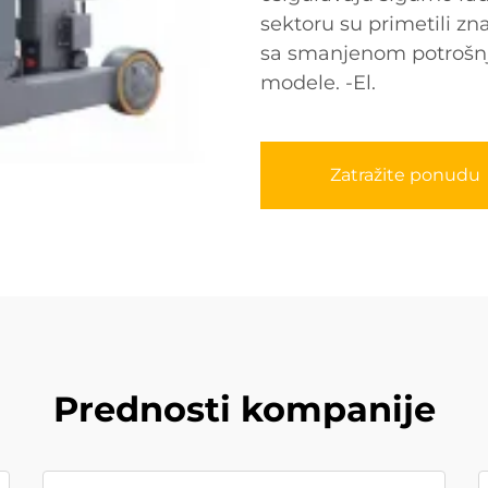
sektoru su primetili zn
sa smanjenom potrošnj
modele. -El.
Zatražite ponudu
Prednosti kompanije