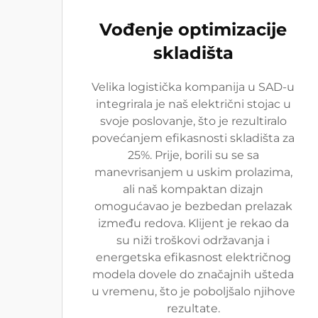
Vođenje optimizacije
skladišta
Velika logistička kompanija u SAD-u
integrirala je naš električni stojac u
svoje poslovanje, što je rezultiralo
povećanjem efikasnosti skladišta za
25%. Prije, borili su se sa
manevrisanjem u uskim prolazima,
ali naš kompaktan dizajn
omogućavao je bezbedan prelazak
između redova. Klijent je rekao da
su niži troškovi održavanja i
energetska efikasnost električnog
modela dovele do značajnih ušteda
u vremenu, što je poboljšalo njihove
rezultate.