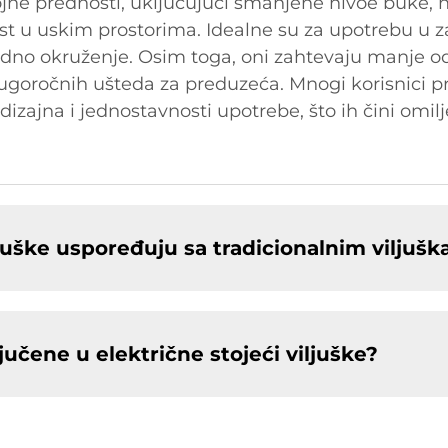
rojne prednosti, uključujući smanjene nivoe buke, n
 u uskim prostorima. Idealne su za upotrebu u z
 radno okruženje. Osim toga, oni zahtevaju manje 
ugoročnih ušteda za preduzeća. Mnogi korisnici pr
zajna i jednostavnosti upotrebe, što ih čini omi
iljuške uspoređuju sa tradicionalnim viljuš
učene u električne stojeći viljuške?