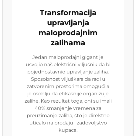
Transformacija
upravljanja
maloprodajnim
zalihama
Jedan maloprodajni gigant je
usvojio naš električni viljušnik da bi
pojednostavnio upravljanje zaliha.
Sposobnost viljuškara da radi u
zatvorenim prostorima omogućila
je osoblju da efikasnije organizuje
zalihe. Kao rezultat toga, oni su imali
40% smanjenje vremena za
preuzimanje zaliha, što je direktno
uticalo na prodaju i zadovoljstvo
kupaca.