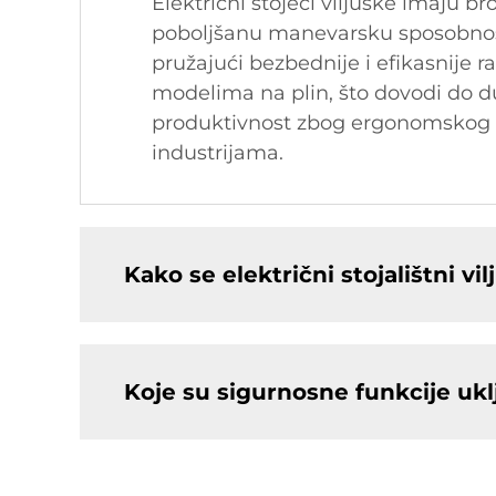
Električni stojeći viljuške imaju b
poboljšanu manevarsku sposobnost
pružajući bezbednije i efikasnije
modelima na plin, što dovodi do d
produktivnost zbog ergonomskog di
industrijama.
Kako se električni stojalištni v
Koje su sigurnosne funkcije uklj