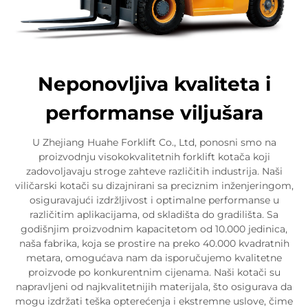
Neponovljiva kvaliteta i
performanse viljušara
U Zhejiang Huahe Forklift Co., Ltd, ponosni smo na
proizvodnju visokokvalitetnih forklift kotača koji
zadovoljavaju stroge zahteve različitih industrija. Naši
viličarski kotači su dizajnirani sa preciznim inženjeringom,
osiguravajući izdržljivost i optimalne performanse u
različitim aplikacijama, od skladišta do gradilišta. Sa
godišnjim proizvodnim kapacitetom od 10.000 jedinica,
naša fabrika, koja se prostire na preko 40.000 kvadratnih
metara, omogućava nam da isporučujemo kvalitetne
proizvode po konkurentnim cijenama. Naši kotači su
napravljeni od najkvalitetnijih materijala, što osigurava da
mogu izdržati teška opterećenja i ekstremne uslove, čime