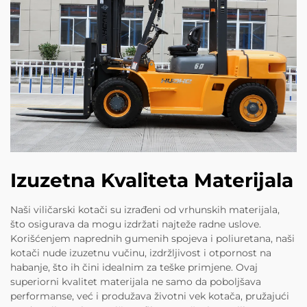
Izuzetna Kvaliteta Materijala
Naši viličarski kotači su izrađeni od vrhunskih materijala,
što osigurava da mogu izdržati najteže radne uslove.
Korišćenjem naprednih gumenih spojeva i poliuretana, naši
kotači nude izuzetnu vučinu, izdržljivost i otpornost na
habanje, što ih čini idealnim za teške primjene. Ovaj
superiorni kvalitet materijala ne samo da poboljšava
performanse, već i produžava životni vek kotača, pružajući