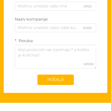
0/100
Naziv kompanije
0/200
Poruka
0/1000
POŠALJI