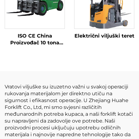
ISO CE China
Električni viljuški teret
Proizvođač 10 tona
litijum baterija
viljuška električni
viljuška
Vratovi viljuške su izuzetno važni u svakoj operaciji
rukovanja materijalom jer direktno utiču na
sigurnost i efikasnost operacije. U Zhejiang Huahe
Forklift Co., Ltd, mi smo svjesni različitih
međunarodnih potreba kupaca, a naši forklift kotači
su napravljeni da zadovolje ove potrebe. Naši
proizvodni procesi uključuju upotrebu odličnih
materijala i najnovije napredne tehnologije tako da