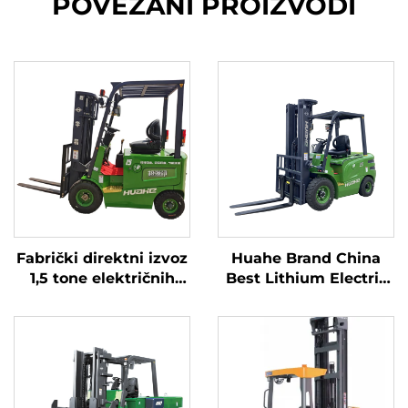
POVEZANI PROIZVODI
Fabrički direktni izvoz
Huahe Brand China
1,5 tone električnih
Best Lithium Electric
viljušara sa CE ISO
Forklift 2,5 tone
Litijum BATTER
Baterijski viljuška za
prodaju