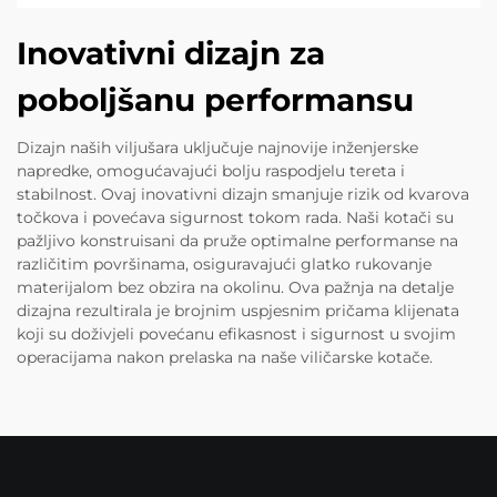
Inovativni dizajn za
poboljšanu performansu
Dizajn naših viljušara uključuje najnovije inženjerske
napredke, omogućavajući bolju raspodjelu tereta i
stabilnost. Ovaj inovativni dizajn smanjuje rizik od kvarova
točkova i povećava sigurnost tokom rada. Naši kotači su
pažljivo konstruisani da pruže optimalne performanse na
različitim površinama, osiguravajući glatko rukovanje
materijalom bez obzira na okolinu. Ova pažnja na detalje
dizajna rezultirala je brojnim uspjesnim pričama klijenata
koji su doživjeli povećanu efikasnost i sigurnost u svojim
operacijama nakon prelaska na naše viličarske kotače.