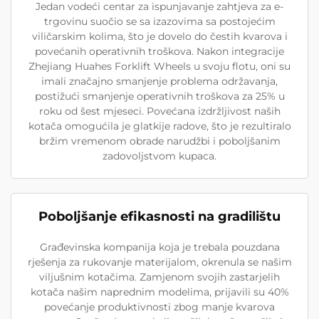
Jedan vodeći centar za ispunjavanje zahtjeva za e-
trgovinu suočio se sa izazovima sa postojećim
viličarskim kolima, što je dovelo do čestih kvarova i
povećanih operativnih troškova. Nakon integracije
Zhejiang Huahes Forklift Wheels u svoju flotu, oni su
imali značajno smanjenje problema održavanja,
postižući smanjenje operativnih troškova za 25% u
roku od šest mjeseci. Povećana izdržljivost naših
kotača omogućila je glatkije radove, što je rezultiralo
bržim vremenom obrade narudžbi i poboljšanim
zadovoljstvom kupaca.
Poboljšanje efikasnosti na gradilištu
Građevinska kompanija koja je trebala pouzdana
rješenja za rukovanje materijalom, okrenula se našim
viljušnim kotačima. Zamjenom svojih zastarjelih
kotača našim naprednim modelima, prijavili su 40%
povećanje produktivnosti zbog manje kvarova