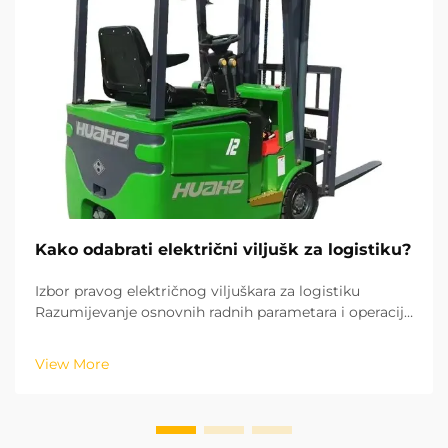
Kako odabrati električni viljušk za logistiku?
Izbor pravog električnog viljuškara za logistiku
Razumijevanje osnovnih radnih parametara i operacija
vaše logistike ključan je za izbor pravog električnog
viljuškara. Na osnovu standarda ISO industrijskih
View More
vozila, visina podizanja i r...