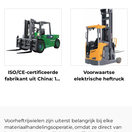
elektrische
elektrische heftruck
vorkheftrucks van 1,5
van 2,5 ton,
ton met CE- en ISO-
batterijheftruck te
certificering,
koop
lithiumbatterijen, all-
terrain-vorkheftruck
ISO/CE-certificeerde
Voorwaartse
fabrikant uit China: 10-
elektrische heftruck
ton lithiumbatterij-
heftruck, elektrische
heftruck
Voorheftrijwielen zijn uiterst belangrijk bij elke
materiaalhandelingsoperatie, omdat ze direct van