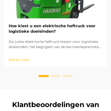
Hoe kiest u een elektrische heftruck voor
logistieke doeleinden?
De juiste elektrische heftruck kiezen voor logistieke
doeleinden: het begrijpen van de kernwerkparameters
en -processen van uw logistieke activiteiten is
essentieel om de juiste elektrische heftruck te
Bekijk meer
selecteren. Op basis van de ISO-industriële-
voertuigstandaarden zijn de hefhoogte en de r...
Klantbeoordelingen van