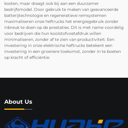
kosten, maar draagt ook bij aan een duurzamer
bedrijfsmodel. Door gebruik te maken van geavanceerde
batterijtechnologie en regeneratieve remsystemen
maximaliseren onze heftrucks het energiegebruik zonder
inbreuk te doen op de prestaties. Dit is met name voordelig
voor bedrijven die hun koolstofvoetafdruk willen
minimaliseren, zonder af te zien van productiviteit. Een
investering in onze elektrische heftrucks betekent een
investering in een groenere toekomst, zonder in te boeten
op kracht of efficiëntie.
About Us