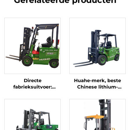
Gerelateerde producten
Directe
Huahe-merk, beste
fabrieksuitvoer:
Chinese lithium-
elektrische
elektrische heftruck
vorkheftrucks van 1,5
van 2,5 ton,
ton met CE- en ISO-
batterijheftruck te
certificering,
koop
lithiumbatterijen, all-
terrain-vorkheftruck