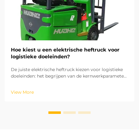
Hoe kiest u een elektrische heftruck voor
logistieke doeleinden?
De juiste elektrische heftruck kiezen voor logistieke
doeleinden: het begrijpen van de kernwerkparameters
en -processen van uw logistieke activiteiten is
essentieel om de juiste elektrische heftruck te
View More
selecteren. Op basis van de ISO-industriële-
voertuigstandaarden zijn de hefhoogte en de r...