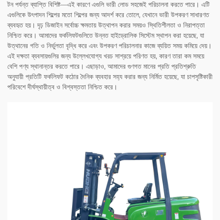
টন পর্যন্ত ব্যাপ্তি বিশিষ্ট—এই কারণে এগুলি ভারী লোড সহজেই পরিচালনা করতে পারে। এটি
এগুলিকে উৎপাদন শিল্পের মতো শিল্পের জন্য আদর্শ করে তোলে, যেখানে ভারী উপকরণ সাধারণত
ব্যবহৃত হয়। দৃঢ় ডিজাইন সর্বোচ্চ ক্ষমতায় উত্থাপন করার সময়ও স্থিতিশীলতা ও নিরাপত্তা
নিশ্চিত করে। আমাদের ফর্কলিফটগুলিতে উন্নত হাইড্রোলিক সিস্টেম স্থাপন করা হয়েছে, যা
উত্থানের গতি ও নির্ভুলতা বৃদ্ধি করে এবং উপকরণ পরিচালনার কাজে ব্যয়িত সময় কমিয়ে দেয়।
এই দক্ষতা ব্যবসায়গুলির জন্য উল্লেখযোগ্য খরচ সাশ্রয়ে পরিণত হয়, কারণ তারা কম সময়ে
বেশি পণ্য স্থানান্তর করতে পারে। এছাড়াও, আমাদের গুণগত মানের প্রতি প্রতিশ্রুতি
অনুযায়ী প্রতিটি ফর্কলিফট কঠোর দৈনিক ব্যবহার সহ্য করার জন্য নির্মিত হয়েছে, যা চাপসৃষ্টিকারী
পরিবেশে দীর্ঘস্থায়ীত্ব ও বিশ্বস্ততা নিশ্চিত করে।