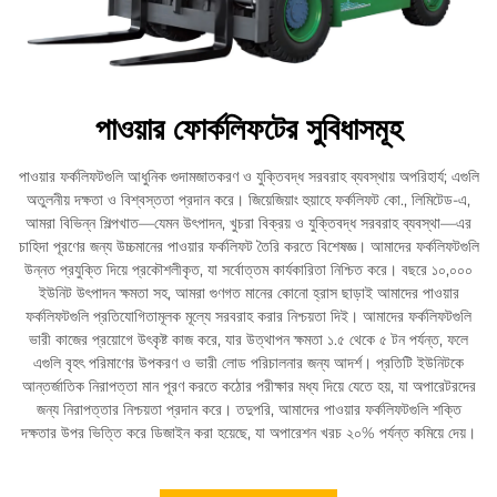
পাওয়ার ফোর্কলিফটের সুবিধাসমূহ
পাওয়ার ফর্কলিফটগুলি আধুনিক গুদামজাতকরণ ও যুক্তিবদ্ধ সরবরাহ ব্যবস্থায় অপরিহার্য; এগুলি
অতুলনীয় দক্ষতা ও বিশ্বস্ততা প্রদান করে। জিয়েজিয়াং হুয়াহে ফর্কলিফট কো., লিমিটেড-এ,
আমরা বিভিন্ন শিল্পখাত—যেমন উৎপাদন, খুচরা বিক্রয় ও যুক্তিবদ্ধ সরবরাহ ব্যবস্থা—এর
চাহিদা পূরণের জন্য উচ্চমানের পাওয়ার ফর্কলিফট তৈরি করতে বিশেষজ্ঞ। আমাদের ফর্কলিফটগুলি
উন্নত প্রযুক্তি দিয়ে প্রকৌশলীকৃত, যা সর্বোত্তম কার্যকারিতা নিশ্চিত করে। বছরে ১০,০০০
ইউনিট উৎপাদন ক্ষমতা সহ, আমরা গুণগত মানের কোনো হ্রাস ছাড়াই আমাদের পাওয়ার
ফর্কলিফটগুলি প্রতিযোগিতামূলক মূল্যে সরবরাহ করার নিশ্চয়তা দিই। আমাদের ফর্কলিফটগুলি
ভারী কাজের প্রয়োগে উৎকৃষ্ট কাজ করে, যার উত্থাপন ক্ষমতা ১.৫ থেকে ৫ টন পর্যন্ত, ফলে
এগুলি বৃহৎ পরিমাণের উপকরণ ও ভারী লোড পরিচালনার জন্য আদর্শ। প্রতিটি ইউনিটকে
আন্তর্জাতিক নিরাপত্তা মান পূরণ করতে কঠোর পরীক্ষার মধ্য দিয়ে যেতে হয়, যা অপারেটরদের
জন্য নিরাপত্তার নিশ্চয়তা প্রদান করে। তদুপরি, আমাদের পাওয়ার ফর্কলিফটগুলি শক্তি
দক্ষতার উপর ভিত্তি করে ডিজাইন করা হয়েছে, যা অপারেশন খরচ ২০% পর্যন্ত কমিয়ে দেয়।