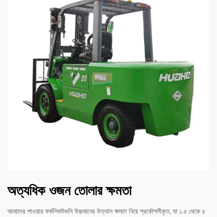
অত্যধিক ওজন তোলার ক্ষমতা
আমাদের পাওয়ার ফর্কলিফটগুলি উচ্চমানের উত্থান ক্ষমতা নিয়ে প্রকৌশলীকৃত, যা ১.৫ থেকে ৫