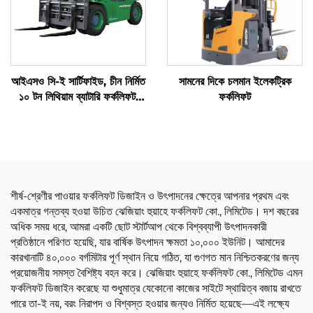
আইএসও সি-ই সার্টিফাইড, চীন নির্মিত
সামনের দিকে চলমান ইলেকট্রিক
১০ টন লিথিয়াম ব্যাটারি ফর্কলিফট,
ফর্কলিফট
ইলেকট্রিক ফর্কলিফট
শীর্ষ-শ্রেণীর পাওয়ার ফর্কলিফট ডিজাইন ও উৎপাদনের ক্ষেত্রে আপনার প্রথম এবং
একমাত্র গন্তব্য হওয়া উচিত ঝেজিয়াং হুয়াহে ফর্কলিফট কো., লিমিটেড। দশ বছরের
অধিক সময় ধরে, আমরা একটি ছোট স্টার্টআপ থেকে বিশ্বব্যাপী উৎপাদনকারী
প্রতিষ্ঠানে পরিণত হয়েছি, যার বার্ষিক উৎপাদন ক্ষমতা ১০,০০০ ইউনিট। আমাদের
কারখানাটি ৪০,০০০ বর্গমিটার পূর্ণ স্থান নিয়ে গঠিত, যা গুণগত মান নিশ্চিতকরণের জন্য
প্রয়োজনীয় সমস্ত বৈশিষ্ট্য বহন করে। ঝেজিয়াং হুয়াহে ফর্কলিফট কো., লিমিটেড এমন
ফর্কলিফট ডিজাইন করেছে যা শুধুমাত্র যেকোনো কাজের সাইটে স্থায়িত্ব বজায় রাখতে
পারে তা-ই নয়, বরং নিরাপদ ও বিশ্বস্ত হওয়ার জন্যও নির্মিত হয়েছে—এই লক্ষ্যে