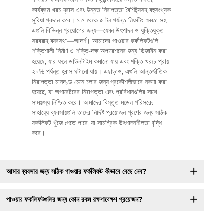
কার্যক্রম খরচ হ্রাস এবং উন্নত নিরাপত্তা বৈশিষ্ট্যসহ বহুসংখ্যক
সুবিধা প্রদান করে। ১.৫ থেকে ৫ টন পর্যন্ত লিফটিং ক্ষমতা সহ
এগুলি বিভিন্ন প্রয়োগের জন্য—যেমন উৎপাদন ও যুক্তিযুক্ত
সরবরাহ ব্যবস্থা—আদর্শ। আমাদের পাওয়ার ফর্কলিফটগুলি
শক্তিশালী নির্মাণ ও শক্তি-দক্ষ অপারেশনের জন্য ডিজাইন করা
হয়েছে, যার ফলে ডাউনটাইম কমানো যায় এবং শক্তি খরচে প্রায়
২০% পর্যন্ত হ্রাস ঘটানো যায়। এছাড়াও, এগুলি আন্তর্জাতিক
নিরাপত্তা মানদণ্ড মেনে চলার জন্য প্রকৌশলীভাবে নকশা করা
হয়েছে, যা অপারেটরের নিরাপত্তা এবং প্রবিধানগুলির সাথে
সামঞ্জস্য নিশ্চিত করে। আমাদের বিস্তৃত মডেল পরিসরের
সাহায্যে ব্যবসায়গুলি তাদের নির্দিষ্ট প্রয়োজন পূরণের জন্য সঠিক
ফর্কলিফট খুঁজে পেতে পারে, যা সামগ্রিক উৎপাদনশীলতা বৃদ্ধি
করে।
আমার ব্যবসার জন্য সঠিক পাওয়ার ফর্কলিফট কীভাবে বেছে নেব?
পাওয়ার ফর্কলিফটগুলির জন্য কোন রকম রক্ষণাবেক্ষণ প্রয়োজন?