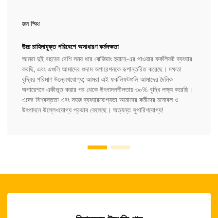
জন স্মিথ
উচ্চ চাহিদাযুক্ত পরিবেশে অসাধারণ কর্মদক্ষতা
আমরা দুই বছরের বেশি সময় ধরে ঝেজিয়াং হুয়াহে-এর পাওয়ার ফর্কলিফট ব্যবহার
করছি, এবং এগুলি আমাদের গুদাম অপারেশনকে রূপান্তরিত করেছে। দক্ষতা
বৃদ্ধির পরিমাণ উল্লেখযোগ্য; আমরা এই ফর্কলিফটগুলি আমাদের দৈনিক
অপারেশনে একীভূত করার পর থেকে উৎপাদনশীলতায় ৩০% বৃদ্ধি লক্ষ্য করেছি।
এদের বিশ্বস্ততা এবং সহজ ব্যবহারযোগ্যতা আমাদের কর্মীদের মনোবল ও
উৎপাদনে উল্লেখযোগ্য প্রভাব ফেলেছে। অত্যন্ত সুপারিশযোগ্য!