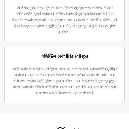
একটি বড় খুচরা বিক্রয় শৃঙ্খল তাদের বিতরণ কেন্দ্রের জন্য আমাদের পাওয়ার
ফর্কলিফটগুলি গ্রহণ করেছিল। ফর্কলিফটগুলির উৎকৃষ্ট ম্যানিউভারেবিলিটি এবং
উত্থাপন ক্ষমতার জন্য তারা অর্ডার পূরণের সময় ২৫% হ্রাস রিপোর্ট করেছিল। এই
উন্নতি শুধুমাত্র গ্রাহক সন্তুষ্টি বৃদ্ধি করেনি, বরং চূড়ান্ত মৌসুমে বিক্রয়ও বৃদ্ধি
করেছিল।
লজিস্টিক্স কোম্পানির রূপান্তর
একটি যাতায়াত সংস্থা তাদের পুরনো সরঞ্জামের সাথে সংশ্লিষ্ট চ্যালেঞ্জগুলির মুখোমুখি
হয়েছিল। আমাদের পাওয়ার ফর্কলিফটগুলিতে রূপান্তরিত হওয়ার পর, তারা লোড
পরিচালনা দক্ষতায় ৪০% বৃদ্ধি অনুভব করেছিল। ফর্কলিফটগুলির উন্নত প্রযুক্তি
তাদের ডেলিভারি রুটগুলি অপ্টিমাইজ করতে সক্ষম করেছিল, যার ফলে জ্বালানি খরচ
কমে গেছে এবং পরিচালন খরচ হ্রাস পেয়েছে।