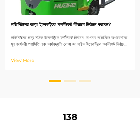
লজিস্টিক্সের জন্য ইলেকট্রিক ফর্কলিফট কীভাবে নির্বাচন করবেন?
লজিস্টিক্সের জন্য সঠিক ইলেকট্রিক ফর্কলিফট নির্বাচন: আপনার লজিস্টিক্স অপারেশনের
মূল কার্যকরী পরামিতি এবং কার্যপদ্ধতি বোঝা হল সঠিক ইলেকট্রিক ফর্কলিফট নির্বাচনের
মূল চাবিকাঠি। ISO শিল্প যানবাহন মানদণ্ডের ভিত্তিতে, উত্থান উচ্চতা এবং র...
View More
138