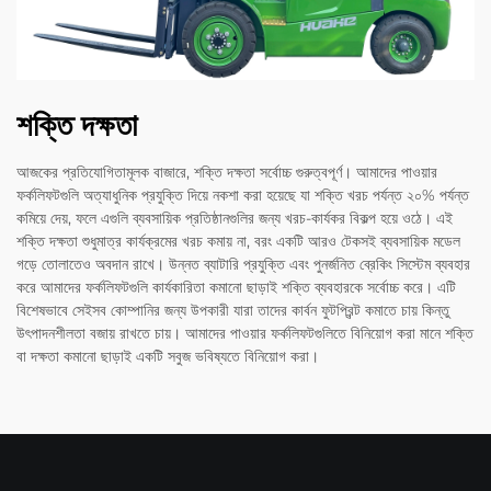
শক্তি দক্ষতা
আজকের প্রতিযোগিতামূলক বাজারে, শক্তি দক্ষতা সর্বোচ্চ গুরুত্বপূর্ণ। আমাদের পাওয়ার
ফর্কলিফটগুলি অত্যাধুনিক প্রযুক্তি দিয়ে নকশা করা হয়েছে যা শক্তি খরচ পর্যন্ত ২০% পর্যন্ত
কমিয়ে দেয়, ফলে এগুলি ব্যবসায়িক প্রতিষ্ঠানগুলির জন্য খরচ-কার্যকর বিকল্প হয়ে ওঠে। এই
শক্তি দক্ষতা শুধুমাত্র কার্যক্রমের খরচ কমায় না, বরং একটি আরও টেকসই ব্যবসায়িক মডেল
গড়ে তোলাতেও অবদান রাখে। উন্নত ব্যাটারি প্রযুক্তি এবং পুনর্জনিত ব্রেকিং সিস্টেম ব্যবহার
করে আমাদের ফর্কলিফটগুলি কার্যকারিতা কমানো ছাড়াই শক্তি ব্যবহারকে সর্বোচ্চ করে। এটি
বিশেষভাবে সেইসব কোম্পানির জন্য উপকারী যারা তাদের কার্বন ফুটপ্রিন্ট কমাতে চায় কিন্তু
উৎপাদনশীলতা বজায় রাখতে চায়। আমাদের পাওয়ার ফর্কলিফটগুলিতে বিনিয়োগ করা মানে শক্তি
বা দক্ষতা কমানো ছাড়াই একটি সবুজ ভবিষ্যতে বিনিয়োগ করা।