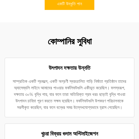
একটি উদ্ধৃতি পান
কোম্পানির সুবিধা
উৎপাদন দক্ষতায় উন্নতি
সাম্প্রতিক একটি প্রকল্পে, একটি অগ্রণী স্বয়ংচালিত গাড়ি নির্মাতা প্রতিষ্ঠান তাদের
অ্যাসেম্বলি লাইনে আমাদের পাওয়ার ফর্কলিফটগুলি একীভূত করেছিল। ফলস্বরূপ,
দক্ষতায় ৩০% বৃদ্ধি পায়, যার ফলে তারা অতিরিক্ত শ্রম খরচ ছাড়াই বৃদ্ধি পাওয়া
উৎপাদন চাহিদা পূরণ করতে সক্ষম হয়েছিল। ফর্কলিফটগুলি উপকরণ পরিচালনাকে
সরলীকৃত করেছিল, যার ফলে বন্ধের সময় উল্লেখযোগ্যভাবে হ্রাস পেয়েছিল।
খুচরা বিক্রয় গুদাম অপ্টিমাইজেশন