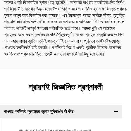
আমরা একটি বিশেষায়িত স্থান গড়ে তুলেছি। আমাদের পাওয়ার ফর্কলিফটগুলির নির্মাণ
প্রক্রিয়া উচ্চ মাত্রায় উদ্ভাবনের উপর ভিত্তি করে পরিচালিত হয় এবং বিস্তৃত গ্রাহক
বৃন্দকে লক্ষ্য করে ডিজাইন করা হয়েছে। এই উদ্দেশ্যে, আমরা সর্বোচ্চ সীমার প্রযুক্তি
প্রয়োগ করি যাতে অপারেটরদের জন্য সন্তোষজনক অভিজ্ঞতা নিশ্চিত করা যায়, ফলে
আপনার সাইটটি সম্পূর্ণ ক্ষমতায় পরিচালিত হতে পারে। আমরা বুঝি যে আমাদের
গ্রাহকরা আমাদের পণ্যগুলির মতোই বৈচিত্র্যপূর্ণ। আমরা গ্রাহক সন্তুষ্টি এবং গুণগত
মান বজায় রাখার প্রতি এতটাই গুরুত্ব দিই যে, আমরা সম্পূর্ণরূপে কাস্টমাইজযোগ্য
পাওয়ার ফর্কলিফট তৈরি করেছি। ফর্কলিফট শিল্পের একটি প্রতীক হিসেবে, আমাদের
খ্যাতি এবং গ্রাহক ভিত্তি নিজেই আমাদের সম্পর্কে সবকিছু বলে দেয়।
প্রায়শই জিজ্ঞাসিত প্রশ্নাবলী
পাওয়ার ফর্কলিফট ব্যবহারের প্রধান সুবিধাগুলি কী কী?
পাওয়ার ফর্কলিফটগুলি উপকরণ হ্যান্ডলিংয়ে উন্নত দক্ষতা,