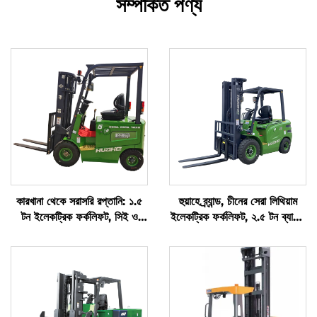
সম্পর্কিত পণ্য
কারখানা থেকে সরাসরি রপ্তানি: ১.৫
হুয়াহে ব্র্যান্ড, চীনের সেরা লিথিয়াম
টন ইলেকট্রিক ফর্কলিফট, সিই ও
ইলেকট্রিক ফর্কলিফট, ২.৫ টন ব্যাটারি
আইএসও প্রমাণিত, লিথিয়াম ব্যাটারি
ফর্কলিফট বিক্রয়ের জন্য
চালিত, সমস্ত প্রকার ভূভাগে
ব্যবহারযোগ্য ফর্কলিফট