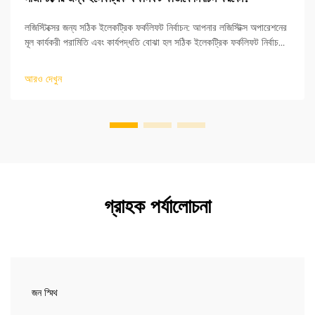
লজিস্টিক্সের জন্য সঠিক ইলেকট্রিক ফর্কলিফট নির্বাচন: আপনার লজিস্টিক্স অপারেশনের
মূল কার্যকরী পরামিতি এবং কার্যপদ্ধতি বোঝা হল সঠিক ইলেকট্রিক ফর্কলিফট নির্বাচনের
মূল চাবিকাঠি। ISO শিল্প যানবাহন মানদণ্ডের ভিত্তিতে, উত্থান উচ্চতা এবং র...
আরও দেখুন
গ্রাহক পর্যালোচনা
জন স্মিথ