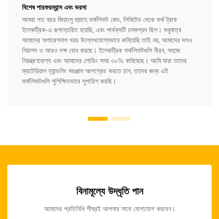
বিশেষ পারফরম্যান্স এবং ভরসা
আমরা গত বছর জিয়াংসু হুয়াহে ফর্কলিফট কোং, লিমিটেড থেকে ফর্ক ট্রাক
ইলেকট্রিক-এ রূপান্তরিত হয়েছি, এবং পার্থক্যটি চমকপ্রদ ছিল। শুধুমাত্র
আমাদের অপারেশনাল খরচ উল্লেখযোগ্যভাবে কমিয়েছি তাই নয়, আমাদের দলও
নিরাপদ ও আরও দক্ষ বোধ করছে। ইলেকট্রিক ফর্কলিফটগুলি নীরব, সহজে
নিয়ন্ত্রণযোগ্য এবং আমাদের লোডিং সময় ৩০% কমিয়েছে। আমি যারা তাদের
ম্যাটেরিয়াল হ্যান্ডলিং সরঞ্জাম আপগ্রেড করতে চান, তাদের জন্য এই
ফর্কলিফটগুলি সুশিক্ষিতভাবে সুপারিশ করছি।
বিনামূল্যে উদ্ধৃতি পান
আমাদের প্রতিনিধি শীঘ্রই আপনার সাথে যোগাযোগ করবেন।