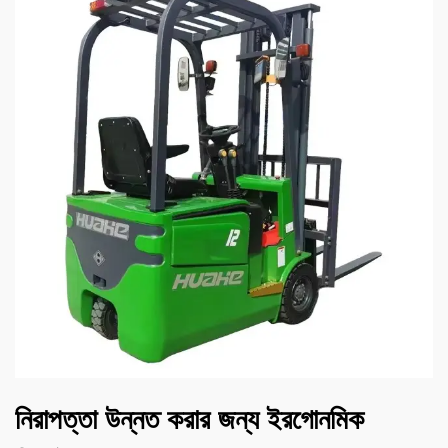
নিরাপত্তা উন্নত করার জন্য ইরগোনমিক