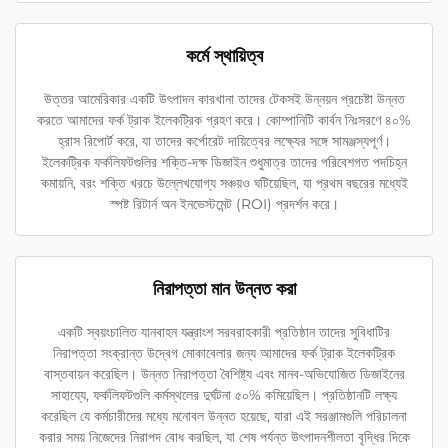
কর্মে স্থায়িত্ব
উত্তর আমেরিকার একটি উৎপাদন কারখানা তাদের টেকসই উন্নয়ন প্রচেষ্টা উন্নত
করতে আমাদের ফর্ক ট্রাক ইলেকট্রিক গ্রহণ করে। কোম্পানিটি কার্বন নিঃসরণে ৪০%
হ্রাস রিপোর্ট করে, যা তাদের কর্পোরেট দায়িত্বের লক্ষ্যের সঙ্গে সামঞ্জস্যপূর্ণ।
ইলেকট্রিক ফর্কলিফটগুলির শক্তি-দক্ষ ডিজাইন শুধুমাত্র তাদের পরিবেশগত পদচিহ্ন
কমায়নি, বরং শক্তি খরচে উল্লেখযোগ্য সঞ্চয়ও ঘটিয়েছিল, যা প্রথম বছরের মধ্যেই
স্পষ্ট রিটার্ন অন ইনভেস্টমেন্ট (ROI) প্রদর্শন করে।
নিরাপত্তা মান উন্নত করা
একটি স্বয়ংচালিত যানবাহন যন্ত্রাংশ সরবরাহকারী প্রতিষ্ঠান তাদের সুবিধাটির
নিরাপত্তা সংক্রান্ত উদ্বেগ মোকাবেলার জন্য আমাদের ফর্ক ট্রাক ইলেকট্রিক
বাস্তবায়ন করেছিল। উন্নত নিরাপত্তা বৈশিষ্ট্য এবং মানব-অভিযোজিত ডিজাইনের
সাহায্যে, ফর্কলিফটগুলি কর্মস্থলের দুর্ঘটনা ৫০% কমিয়েছিল। প্রতিষ্ঠানটি লক্ষ্য
করেছিল যে কর্মচারীদের মধ্যে মনোবল উন্নত হয়েছে, যারা এই সরঞ্জামগুলি পরিচালনা
করার সময় নিজেদের নিরাপদ বোধ করছিল, যা শেষ পর্যন্ত উৎপাদনশীলতা বৃদ্ধির দিকে