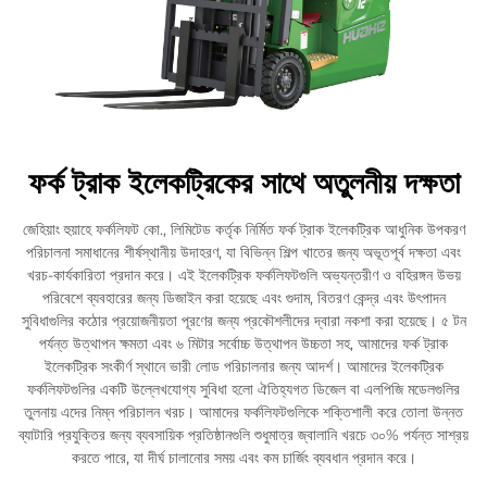
ফর্ক ট্রাক ইলেকট্রিকের সাথে অতুলনীয় দক্ষতা
জেহিয়াং হুয়াহে ফর্কলিফট কো., লিমিটেড কর্তৃক নির্মিত ফর্ক ট্রাক ইলেকট্রিক আধুনিক উপকরণ
পরিচালনা সমাধানের শীর্ষস্থানীয় উদাহরণ, যা বিভিন্ন শিল্প খাতের জন্য অভূতপূর্ব দক্ষতা এবং
খরচ-কার্যকারিতা প্রদান করে। এই ইলেকট্রিক ফর্কলিফটগুলি অভ্যন্তরীণ ও বহিরঙ্গন উভয়
পরিবেশে ব্যবহারের জন্য ডিজাইন করা হয়েছে এবং গুদাম, বিতরণ কেন্দ্র এবং উৎপাদন
সুবিধাগুলির কঠোর প্রয়োজনীয়তা পূরণের জন্য প্রকৌশলীদের দ্বারা নকশা করা হয়েছে। ৫ টন
পর্যন্ত উত্থাপন ক্ষমতা এবং ৬ মিটার সর্বোচ্চ উত্থাপন উচ্চতা সহ, আমাদের ফর্ক ট্রাক
ইলেকট্রিক সংকীর্ণ স্থানে ভারী লোড পরিচালনার জন্য আদর্শ। আমাদের ইলেকট্রিক
ফর্কলিফটগুলির একটি উল্লেখযোগ্য সুবিধা হলো ঐতিহ্যগত ডিজেল বা এলপিজি মডেলগুলির
তুলনায় এদের নিম্ন পরিচালন খরচ। আমাদের ফর্কলিফটগুলিকে শক্তিশালী করে তোলা উন্নত
ব্যাটারি প্রযুক্তির জন্য ব্যবসায়িক প্রতিষ্ঠানগুলি শুধুমাত্র জ্বালানি খরচে ৩০% পর্যন্ত সাশ্রয়
করতে পারে, যা দীর্ঘ চালানোর সময় এবং কম চার্জিং ব্যবধান প্রদান করে।