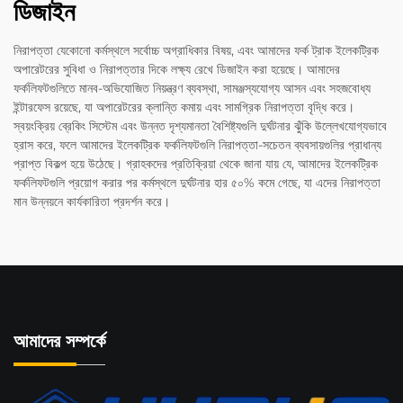
ডিজাইন
নিরাপত্তা যেকোনো কর্মস্থলে সর্বোচ্চ অগ্রাধিকার বিষয়, এবং আমাদের ফর্ক ট্রাক ইলেকট্রিক
অপারেটরের সুবিধা ও নিরাপত্তার দিকে লক্ষ্য রেখে ডিজাইন করা হয়েছে। আমাদের
ফর্কলিফটগুলিতে মানব-অভিযোজিত নিয়ন্ত্রণ ব্যবস্থা, সামঞ্জস্যযোগ্য আসন এবং সহজবোধ্য
ইন্টারফেস রয়েছে, যা অপারেটরের ক্লান্তি কমায় এবং সামগ্রিক নিরাপত্তা বৃদ্ধি করে।
স্বয়ংক্রিয় ব্রেকিং সিস্টেম এবং উন্নত দৃশ্যমানতা বৈশিষ্ট্যগুলি দুর্ঘটনার ঝুঁকি উল্লেখযোগ্যভাবে
হ্রাস করে, ফলে আমাদের ইলেকট্রিক ফর্কলিফটগুলি নিরাপত্তা-সচেতন ব্যবসায়গুলির প্রাধান্য
প্রাপ্ত বিকল্প হয়ে উঠেছে। গ্রাহকদের প্রতিক্রিয়া থেকে জানা যায় যে, আমাদের ইলেকট্রিক
ফর্কলিফটগুলি প্রয়োগ করার পর কর্মস্থলে দুর্ঘটনার হার ৫০% কমে গেছে, যা এদের নিরাপত্তা
মান উন্নয়নে কার্যকারিতা প্রদর্শন করে।
আমাদের সম্পর্কে