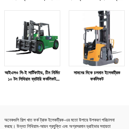
আইএসও প্রমাণিত, লিথিয়াম ব্যাটারি
ফর্কলিফট বিক্রয়ের জন্য
চালিত, সমস্ত প্রকার ভূভাগে
ব্যবহারযোগ্য ফর্কলিফট
আইএসও সি-ই সার্টিফাইড, চীন নির্মিত
সামনের দিকে চলমান ইলেকট্রিক
১০ টন লিথিয়াম ব্যাটারি ফর্কলিফট,
ফর্কলিফট
ইলেকট্রিক ফর্কলিফট
অনেকগুলি শিল্প খাত ফর্ক ট্রাক ইলেকট্রিক-এর মতো উপায়ে উপকরণ পরিচালনা
করছে। উন্নত লিথিয়াম-আয়ন প্রযুক্তি এবং অগ্রসরমান ড্রাইভার সহায়তা