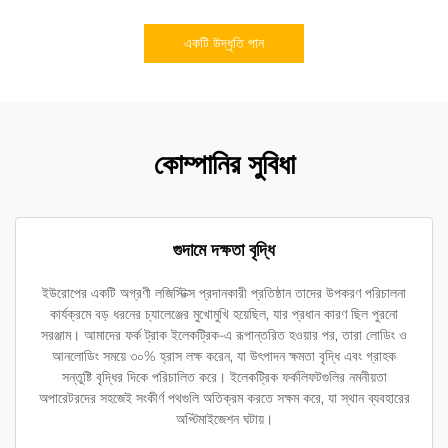
একটি উদ্ধৃতি পান
কোম্পানির সুবিধা
গুদামে দক্ষতা বৃদ্ধি
ইউরোপের একটি অগ্রণী লজিস্টিক্স প্রদানকারী প্রতিষ্ঠান তাদের উপকরণ পরিচালনা
কার্যক্রমে বড় ধরনের চ্যালেঞ্জের মুখোমুখি হয়েছিল, যার প্রধান কারণ ছিল পুরনো
সরঞ্জাম। আমাদের ফর্ক ট্রাক ইলেকট্রিক-এ রূপান্তরিত হওয়ার পর, তারা লোডিং ও
আনলোডিং সময়ে ৩০% হ্রাস লক্ষ করেন, যা উৎপাদন ক্ষমতা বৃদ্ধি এবং গ্রাহক
সন্তুষ্টি বৃদ্ধির দিকে পরিচালিত করে। ইলেকট্রিক ফর্কলিফটগুলির নমনীয়তা
অপারেটরদের সহজেই সংকীর্ণ পথগুলি অতিক্রম করতে সক্ষম করে, যা স্থান ব্যবহারের
অপ্টিমাইজেশন ঘটায়।