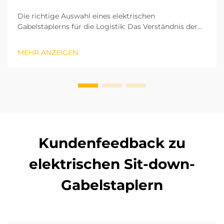
Die richtige Auswahl eines elektrischen
Gabelstaplerns für die Logistik: Das Verständnis der
zentralen Betriebsparameter und Abläufe Ihrer
Logistik ist entscheidend, um den richtigen
MEHR ANZEIGEN
elektrischen Gabelstapler auszuwählen. Basierend auf
den ISO-Industriefahrzeugstandards hängen Hubhöhe
und die r...
Kundenfeedback zu
elektrischen Sit-down-
Gabelstaplern