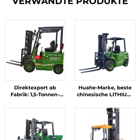
VERWANDTE PRODUKTE
Direktexport ab
Huahe-Marke, beste
Fabrik: 1,5-Tonnen-
chinesische LITHIUM-
Elektro-Gabelstapler
Elektro-Stapler, 2,5-
mit CE- und ISO-
Tonnen-Akkustapler
Zertifizierung sowie
zum Verkauf
Lithium-Akku – All-
Terrain-Gabelstapler