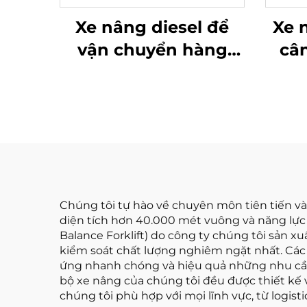
Xe nâng diesel để
Xe 
vận chuyển hàng
câ
hóa 2,5 tấn với thao
loại
tác đơn giản và dỡ
tại
hàng lên đến độ cao
4 m
Chúng tôi tự hào về chuyên môn tiên tiến v
diện tích hơn 40.000 mét vuông và năng lực
Balance Forklift) do công ty chúng tôi sản 
kiểm soát chất lượng nghiêm ngặt nhất. Các v
ứng nhanh chóng và hiệu quả những nhu cầu l
bộ xe nâng của chúng tôi đều được thiết kế v
chúng tôi phù hợp với mọi lĩnh vực, từ logist