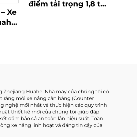
điểm tải trọng 1,8 tấn
 – Xe
năm 2026 với giá rẻ
uahe
nhất
ốc,
 tải
hiều
 mm,
i địa
g Zhejiang Huahe. Nhà máy của chúng tôi có
ết rằng mỗi xe nâng cân bằng (Counter
ng nghệ mới nhất và thực hiện các quy trình
huật thiết kế mới của chúng tôi giúp đáp
ết đảm bảo cả an toàn lẫn hiệu suất. Toàn
dòng xe nâng linh hoạt và đáng tin cậy của