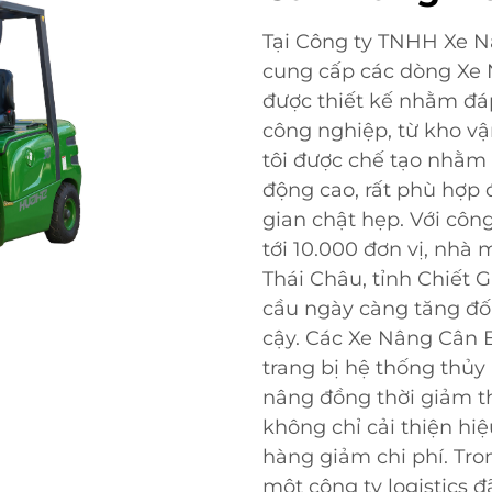
Tại Công ty TNHH Xe N
cung cấp các dòng Xe
được thiết kế nhằm đá
công nghiệp, từ kho v
tôi được chế tạo nhằm
động cao, rất phù hợp 
gian chật hẹp. Với côn
tới 10.000 đơn vị, nhà 
Thái Châu, tỉnh Chiết
cầu ngày càng tăng đối 
cậy. Các Xe Nâng Cân 
trang bị hệ thống thủy 
nâng đồng thời giảm t
không chỉ cải thiện h
hàng giảm chi phí. Tro
một công ty logistics 