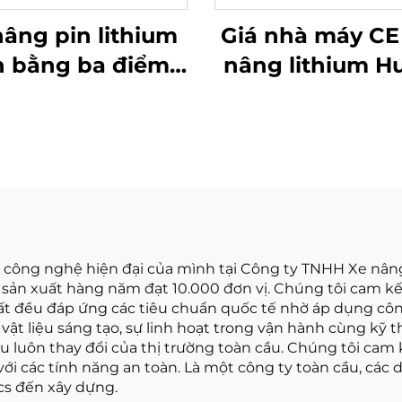
nâng pin lithium
Giá nhà máy CE
n bằng ba điểm
nâng lithium H
 1,0 tấn, sản xuất
của Trung Qu
 Trung Quốc, giá
hoàn toàn mới,
cả hợp lý
trọng 1,8 tấn, c
cao nâng 3000
phù hợp cho mọ
hình
à công nghệ hiện đại của mình tại Công ty TNHH Xe nân
 sản xuất hàng năm đạt 10.000 đơn vị. Chúng tôi cam k
xuất đều đáp ứng các tiêu chuẩn quốc tế nhờ áp dụng cô
ật liệu sáng tạo, sự linh hoạt trong vận hành cùng kỹ t
uôn thay đổi của thị trường toàn cầu. Chúng tôi cam k
ới các tính năng an toàn. Là một công ty toàn cầu, các 
ics đến xây dựng.