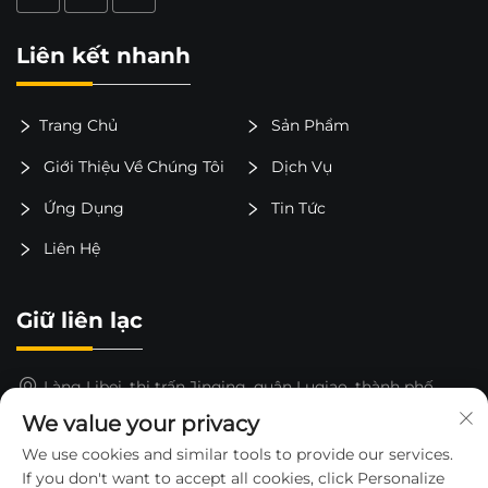
Liên kết nhanh
Trang Chủ
Sản Phẩm
Giới Thiệu Về Chúng Tôi
Dịch Vụ
Ứng Dụng
Tin Tức
Liên Hệ
Giữ liên lạc
Làng Libei, thị trấn Jinqing, quận Luqiao, thành phố
Taizhou, tỉnh Chiết Giang, Trung Quốc
We value your privacy
15325652000
We use cookies and similar tools to provide our services.
If you don't want to accept all cookies, click Personalize
[email protected]