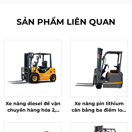
SẢN PHẨM LIÊN QUAN
Xe nâng diesel để vận
Xe nâng pin lithium
chuyển hàng hóa 2,5
cân bằng ba điểm loại
tấn với thao tác đơn
1,0 tấn, sản xuất tại
giản và dỡ hàng lên
Trung Quốc, giá cả
đến độ cao 4 m
hợp lý