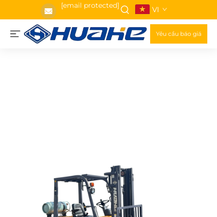
[email protected]
VI
Yêu cầu báo giá