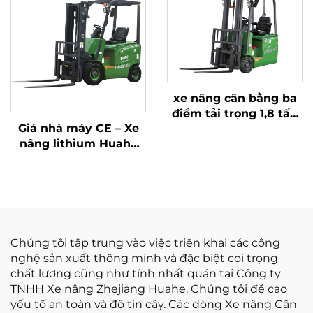
xe nâng cân bằng ba
điểm tải trọng 1,8 tấn
Giá nhà máy CE – Xe
năm 2026 với giá rẻ
nâng lithium Huahe
nhất
của Trung Quốc, hoàn
toàn mới, tải trọng 1,8
tấn, chiều cao nâng
3000 mm, phù hợp
cho mọi địa hình
Chúng tôi tập trung vào việc triển khai các công
nghệ sản xuất thông minh và đặc biệt coi trọng
chất lượng cũng như tính nhất quán tại Công ty
TNHH Xe nâng Zhejiang Huahe. Chúng tôi đề cao
yếu tố an toàn và độ tin cậy. Các dòng Xe nâng Cân