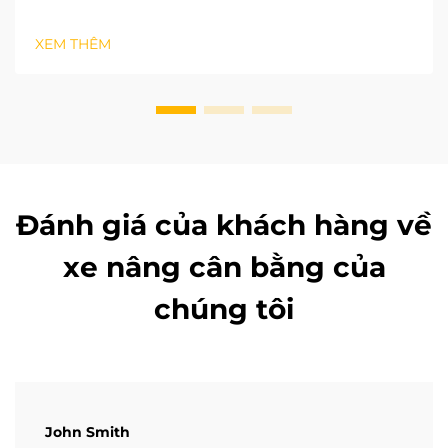
đa dạng về loại hàng hóa, từ phôi thép nặng đến các
phụ kiện container nhỏ, do đó khả năng tải là yếu tố
XEM THÊM
quan trọng hàng đầu khi lựa chọn xe nâng cân bằng.
Các tiêu chuẩn công nghiệp quốc gia...
Đánh giá của khách hàng về
xe nâng cân bằng của
chúng tôi
John Smith