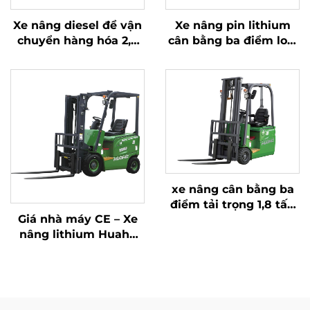
Xe nâng diesel để vận
Xe nâng pin lithium
chuyển hàng hóa 2,5
cân bằng ba điểm loại
tấn với thao tác đơn
1,0 tấn, sản xuất tại
giản và dỡ hàng lên
Trung Quốc, giá cả
đến độ cao 4 m
hợp lý
xe nâng cân bằng ba
điểm tải trọng 1,8 tấn
Giá nhà máy CE – Xe
năm 2026 với giá rẻ
nâng lithium Huahe
nhất
của Trung Quốc, hoàn
toàn mới, tải trọng 1,8
tấn, chiều cao nâng
3000 mm, phù hợp