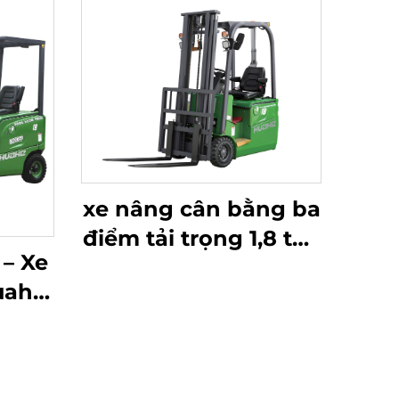
xe nâng cân bằng ba
điểm tải trọng 1,8 tấn
 – Xe
năm 2026 với giá rẻ
uahe
nhất
ốc,
 tải
hiều