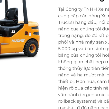
Tại Công ty TNHH Xe n
cung cấp các dòng Xe 
Trucks) hàng đầu, nổi b
nâng của chúng tôi đượ
trọng nặng, do đó rất 
phối và nhà máy sản xu
5.000 kg và bán kính q
bằng của chúng tôi hoà
không gian chật hẹp m
thống thủy lực tiên ti
nâng và hạ mượt mà, g
thiết bị. Hơn nữa, cam
hiện rõ qua các tính n
vận hành (ergonomic con
rollback systems) và cầ
masts), từ đó nâng cao