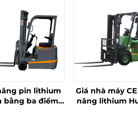
nâng pin lithium
Giá nhà máy CE
n bằng ba điểm
nâng lithium H
 1,0 tấn, sản xuất
của Trung Qu
 Trung Quốc, giá
hoàn toàn mới,
cả hợp lý
trọng 1,8 tấn, c