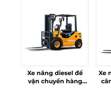
Xe nâng diesel để
Xe 
vận chuyển hàng
câ
hóa 2,5 tấn với thao
loại
tác đơn giản và dỡ
tại
hàng lên đến độ cao