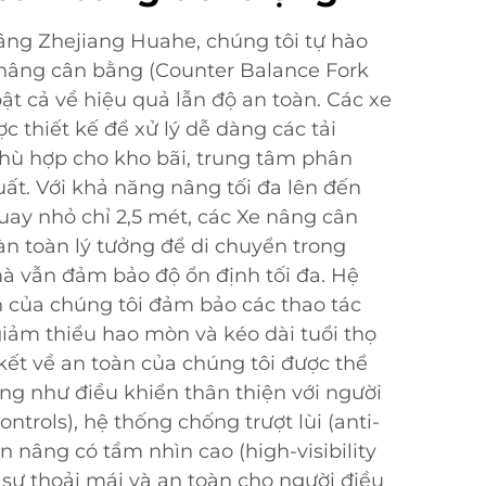
âng Zhejiang Huahe, chúng tôi tự hào
nâng cân bằng (Counter Balance Fork
ật cả về hiệu quả lẫn độ an toàn. Các xe
c thiết kế để xử lý dễ dàng các tải
phù hợp cho kho bãi, trung tâm phân
ất. Với khả năng nâng tối đa lên đến
uay nhỏ chỉ 2,5 mét, các Xe nâng cân
n toàn lý tưởng để di chuyển trong
à vẫn đảm bảo độ ổn định tối đa. Hệ
ến của chúng tôi đảm bảo các thao tác
iảm thiểu hao mòn và kéo dài tuổi thọ
 kết về an toàn của chúng tôi được thể
ăng như điều khiển thân thiện với người
trols), hệ thống chống trượt lùi (anti-
n nâng có tầm nhìn cao (high-visibility
 sự thoải mái và an toàn cho người điều