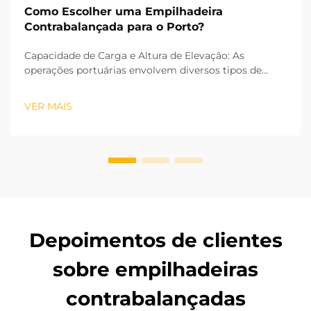
Como Escolher uma Empilhadeira
Contrabalançada para o Porto?
Capacidade de Carga e Altura de Elevação: As
operações portuárias envolvem diversos tipos de
cargas, desde grandes blocos de aço até pequenos
acessórios para contêineres, tornando a capacidade
VER MAIS
de carga o primeiro fator crítico na seleção de uma
empilhadeira de contrapeso. Setores industriais
nacionais...
Depoimentos de clientes
sobre empilhadeiras
contrabalançadas