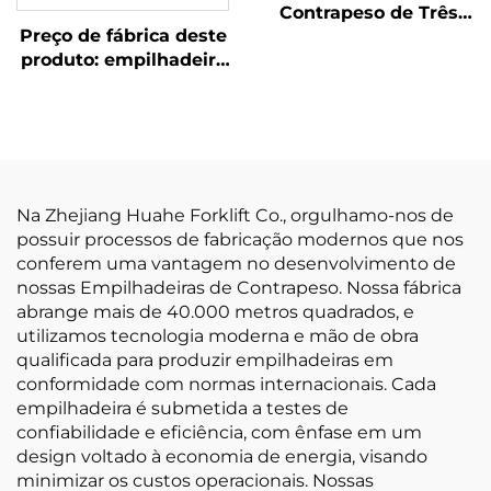
Contrapeso de Três
Preço de fábrica deste
Pivôs de 1,8 Tonelada
produto: empilhadeira
— Modelo 2026 com o
nova da marca
Menor Preço
chinesa Huahe, com
bateria de lítio,
capacidade de 1,8
tonelada e altura de
elevação de 3000 mm,
Na Zhejiang Huahe Forklift Co., orgulhamo-nos de
para todos os tipos de
possuir processos de fabricação modernos que nos
terreno
conferem uma vantagem no desenvolvimento de
nossas Empilhadeiras de Contrapeso. Nossa fábrica
abrange mais de 40.000 metros quadrados, e
utilizamos tecnologia moderna e mão de obra
qualificada para produzir empilhadeiras em
conformidade com normas internacionais. Cada
empilhadeira é submetida a testes de
confiabilidade e eficiência, com ênfase em um
design voltado à economia de energia, visando
minimizar os custos operacionais. Nossas