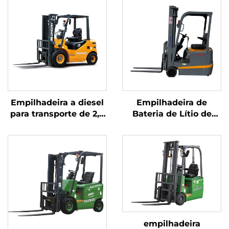
Empilhadeira a diesel
Empilhadeira de
para transporte de 2,5
Bateria de Lítio de
toneladas de
Três Pontos de
mercadorias, com
Equilíbrio, com
operação simples e
Capacidade de 1,0
descarga até 4 m
Tonelada, Fabricada na
China, com Preço
Justo
empilhadeira