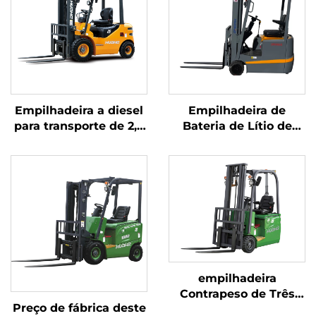
Empilhadeira a diesel
Empilhadeira de
para transporte de 2,5
Bateria de Lítio de
toneladas de
Três Pontos de
mercadorias, com
Equilíbrio, com
operação simples e
Capacidade de 1,0
descarga até 4 m
Tonelada, Fabricada na
China, com Preço
Justo
empilhadeira
Contrapeso de Três
Preço de fábrica deste
Pivôs de 1,8 Tonelada