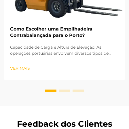
Como Escolher uma Empilhadeira
Contrabalançada para o Porto?
Capacidade de Carga e Altura de Elevação: As
operações portuárias envolvem diversos tipos de
cargas, desde grandes blocos de aço até pequenos
acessórios para contêineres, tornando a capacidade
VER MAIS
de carga o primeiro fator crítico na seleção de uma
empilhadeira de contrapeso. Setores industriais
nacionais...
Feedback dos Clientes