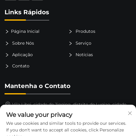
Links Rápidos
Página Inicial
Produtos
Sobre Nós
Serviço
Aplicação
Notícias
Contato
Mantenha o Contato
Vila Libei, cidade de Jinqing, distrito de Luqiao, cidade
de Taizhou, província de Zhejiang, China
We value your privacy
15325652000
We use cookies and similar tools to provide our services.
If you don't want to accept all cookies, click Personalize
[email protected]