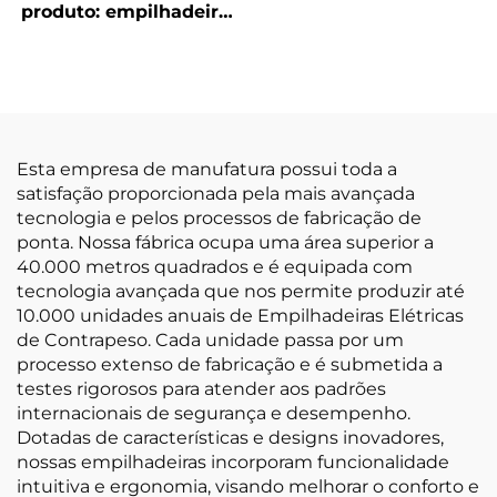
produto: empilhadeira
— Modelo 2026 com o
nova da marca
Menor Preço
chinesa Huahe, com
bateria de lítio,
capacidade de 1,8
tonelada e altura de
elevação de 3000 mm,
Esta empresa de manufatura possui toda a
para todos os tipos de
satisfação proporcionada pela mais avançada
terreno
tecnologia e pelos processos de fabricação de
ponta. Nossa fábrica ocupa uma área superior a
40.000 metros quadrados e é equipada com
tecnologia avançada que nos permite produzir até
10.000 unidades anuais de Empilhadeiras Elétricas
de Contrapeso. Cada unidade passa por um
processo extenso de fabricação e é submetida a
testes rigorosos para atender aos padrões
internacionais de segurança e desempenho.
Dotadas de características e designs inovadores,
nossas empilhadeiras incorporam funcionalidade
intuitiva e ergonomia, visando melhorar o conforto e