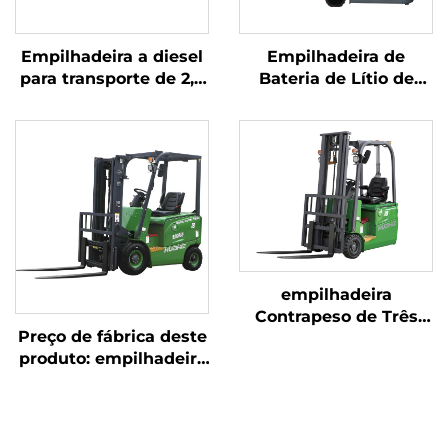
Empilhadeira a diesel
Empilhadeira de
para transporte de 2,5
Bateria de Lítio de
toneladas de
Três Pontos de
mercadorias, com
Equilíbrio, com
operação simples e
Capacidade de 1,0
descarga até 4 m
Tonelada, Fabricada na
China, com Preço
Justo
empilhadeira
Contrapeso de Três
Preço de fábrica deste
Pivôs de 1,8 Tonelada
produto: empilhadeira
— Modelo 2026 com o
nova da marca
Menor Preço
chinesa Huahe, com
bateria de lítio,
capacidade de 1,8