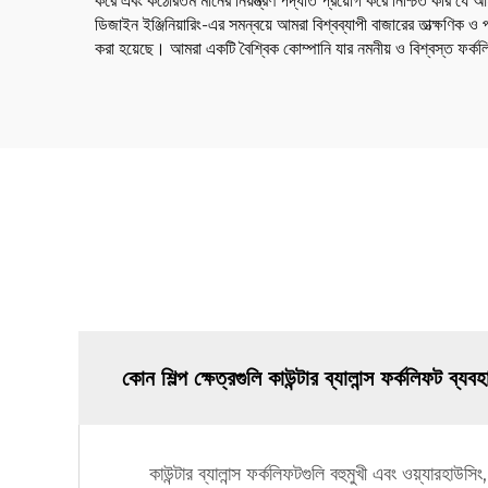
করে এবং কঠোরতম মানের নিয়ন্ত্রণ পদ্ধতি প্রয়োগ করে নিশ্চিত করি যে 
ডিজাইন ইঞ্জিনিয়ারিং-এর সমন্বয়ে আমরা বিশ্বব্যাপী বাজারের তাত্ক্ষণিক
করা হয়েছে। আমরা একটি বৈশ্বিক কোম্পানি যার নমনীয় ও বিশ্বস্ত ফর্কলি
কোন শিল্প ক্ষেত্রগুলি কাউন্টার ব্যালান্স ফর্কলিফট ব্
কাউন্টার ব্যালান্স ফর্কলিফটগুলি বহুমুখী এবং ওয়্যারহাউ