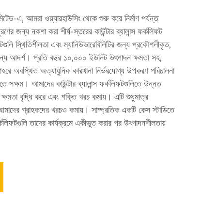
িমিটেড-এ, আমরা ওয়্যারহাউসিং থেকে শুরু করে নির্মাণ পর্যন্ত
া পূরণের জন্য নকশা করা শীর্ষ-স্তরের কাউন্টার ব্যালান্স ফর্কলিফট
টগুলি স্থিতিশীলতা এবং ম্যানিউভারেবিলিটির জন্য প্রকৌশলীকৃত,
 জন্য আদর্শ। প্রতি বছর ১০,০০০ ইউনিট উৎপাদন ক্ষমতা সহ,
হরে অবস্থিত অত্যাধুনিক কারখানা নির্ভরযোগ্য উপকরণ পরিচালনা
করতে সক্ষম। আমাদের কাউন্টার ব্যালান্স ফর্কলিফটগুলিতে উন্নত
ক্ষমতা বৃদ্ধি করে এবং শক্তি খরচ কমায়। এটি শুধুমাত্র
বরং আমাদের গ্রাহকদের খরচও কমায়। সাম্প্রতিক একটি কেস স্টাডিতে
্কলিফটগুলি তাদের কার্যক্রমে একীভূত করার পর উৎপাদনশীলতায়