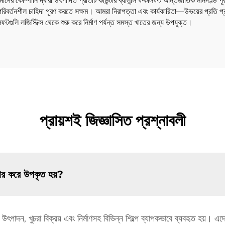
আমাদের কোম্পানি দ্বারা উৎপাদিত প্রতিটি কাউন্টার ব্যালান্স ফর্কলিফট আন্তর্জাতিক মানদ
 ও পরিবর্তনশীল চাহিদা পূরণ করতে সক্ষম। আমরা নিরাপত্তা এবং কার্যকারিতা—উভয়ের প্রতি প্
ফটগুলি লজিস্টিক্স থেকে শুরু করে নির্মাণ পর্যন্ত সমস্ত খাতের জন্য উপযুক্ত।
প্রায়শই জিজ্ঞাসিত প্রশ্নাবলী
যবহার করে উপকৃত হয়?
সিং, উৎপাদন, খুচরা বিক্রয় এবং নির্মাণসহ বিভিন্ন শিল্পে ব্যাপকভাবে ব্যবহৃত হয়