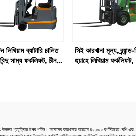
ন লিথিয়াম ব্যাটারি চালিত
সিই কারখানা মূল্য, ব্র্যান্ড
িন্দু সাম্য ফর্কলিফট, চীন
হুয়াহে লিথিয়াম ফর্কলিফট,
র্মিত, মূল্য যুক্তিসঙ্গত
ফর্কলিফট, উত্থান উচ্চতা
সমস্ত প্রকার ভূমির জ
বং উন্নত প্রযুক্তির উপর গর্বিত। আমাদের কারখানার আয়তন ৪০,০০০ বর্গমিটারের বেশি এবং 