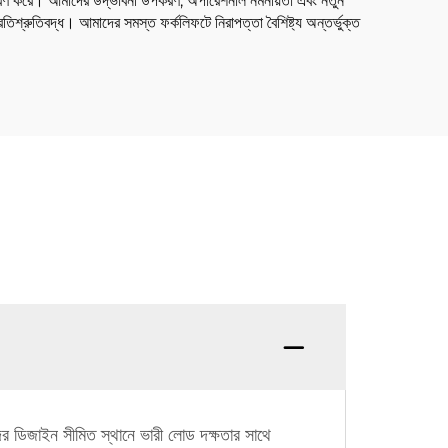
ণ্ড পূরণ করে। আমাদের উদ্ভাবনী উপকরণ, অপারেশনাল নমনীয়তা এবং নতুন
রতিশ্রুতিবদ্ধ। আমাদের সমস্ত ফর্কলিফটে নিরাপত্তা বৈশিষ্ট্য অন্তর্ভুক্ত
। এদের ডিজাইন সীমিত স্থানে ভারী লোড দক্ষতার সাথে