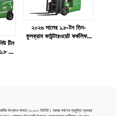
২০২৬ সালের ১.৮-টন তিন-
ফুলক্রাম কাউন্টারওয়েট ফর্কলিফট,
-নিউ চীন
সবচেয়ে সস্তা মূল্যে
 ১.৮ টন
 ৩০০০,
ন্য
বার্ষিক উৎপাদন ক্ষমতা ১০,০০০ ইউনিট। আমরা সর্বশেষ প্রযুক্তি ব্যবহার