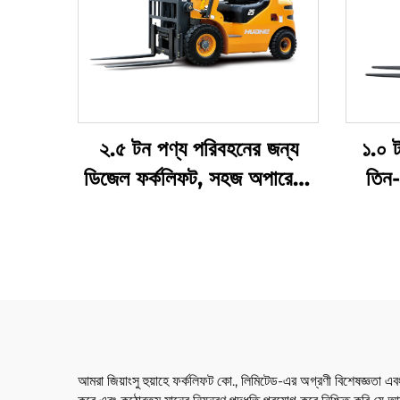
২.৫ টন পণ্য পরিবহনের জন্য
১.০ ট
ডিজেল ফর্কলিফট, সহজ অপারেশন
তিন-ব
এবং ৪ মিটার পর্যন্ত আনলোডিংয়ের
নি
সুবিধা
আমরা জিয়াংসু হুয়াহে ফর্কলিফট কো., লিমিটেড-এর অগ্রণী বিশেষজ্ঞতা এ